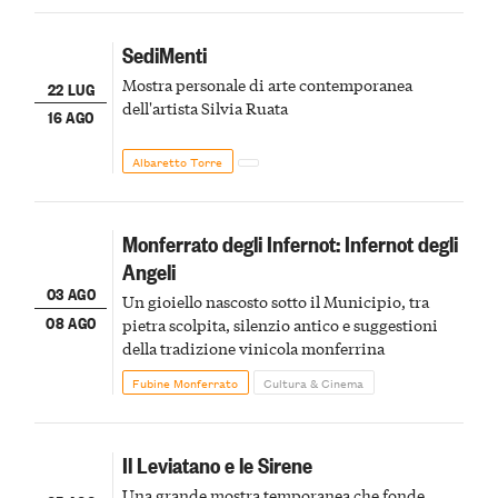
SediMenti
Mostra personale di arte contemporanea
22 LUG
dell'artista Silvia Ruata
16 AGO
Albaretto Torre
Monferrato degli Infernot: Infernot degli
Angeli
03 AGO
Un gioiello nascosto sotto il Municipio, tra
08 AGO
pietra scolpita, silenzio antico e suggestioni
della tradizione vinicola monferrina
Fubine Monferrato
Cultura & Cinema
Il Leviatano e le Sirene
Una grande mostra temporanea che fonde