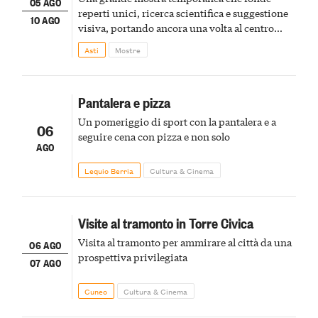
05 AGO
reperti unici, ricerca scientifica e suggestione
10 AGO
visiva, portando ancora una volta al centro
della scena le meraviglie del passato astigiano
Asti
Mostre
Pantalera e pizza
Un pomeriggio di sport con la pantalera e a
06
seguire cena con pizza e non solo
AGO
Lequio Berria
Cultura & Cinema
Visite al tramonto in Torre Civica
Visita al tramonto per ammirare al città da una
06 AGO
prospettiva privilegiata
07 AGO
Cuneo
Cultura & Cinema