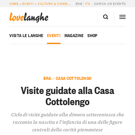
HOME
»
EVENTI
»
CULTURA & CINEMA
»
VISITE GUIDATE ALLA CASA COTTOL
ENG
ITA
CARICA UN EVENTO
love
langhe
VISITA LE LANGHE
EVENTI
MAGAZINE
SHOP
BRA — CASA COTTOLENGO
Visite guidate alla Casa
Cottolengo
Ciclo di visite guidate alla dimora settecentesca che
racconta la nascita e l’infanzia di una delle figure
centrali della carità piemontese