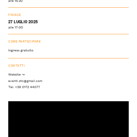
alle 15:30
FINISCE
27 LUGLIO 2025
alle 17:00
COME PARTECIPARE
Ingreso gratuito
CONTATTI
Website ↝
eventi.ztc@gmail.com
Tel: +39 0172 44077