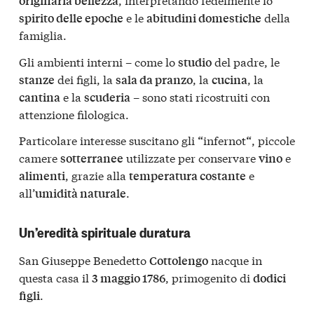
originaria bellezza
e le
della
spirito delle epoche
abitudini domestiche
famiglia.
Gli ambienti interni – come lo
del padre, le
studio
dei figli, la
, la
, la
stanze
sala da pranzo
cucina
e la
– sono stati ricostruiti con
cantina
scuderia
attenzione filologica.
Particolare interesse suscitano gli
infernot
, piccole
“
“
camere
utilizzate per conservare
e
sotterranee
vino
, grazie alla
e
alimenti
temperatura costante
all’
.
umidità naturale
Un’eredità spirituale duratura
San Giuseppe Benedetto
nacque in
Cottolengo
questa casa il
, primogenito di
3 maggio 1786
dodici
.
figli