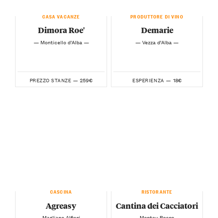
CASA VACANZE
PRODUTTORE DI VINO
Dimora Roe'
Demarie
— Monticello d’Alba —
— Vezza d’Alba —
259€
18€
PREZZO STANZE —
ESPERIENZA —
CASCINA
RISTORANTE
Agreasy
Cantina dei Cacciatori
— Magliano Alfieri —
— Monteu Roero —