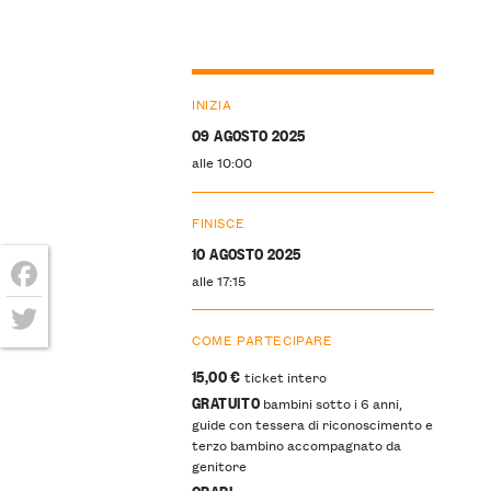
INIZIA
09 AGOSTO 2025
alle 10:00
FINISCE
10 AGOSTO 2025
alle 17:15
Facebook
COME PARTECIPARE
Twitter
15,00
€
ticket intero
GRATUITO
bambini sotto i 6 anni,
guide con tessera di riconoscimento e
terzo bambino accompagnato da
genitore
ORARI