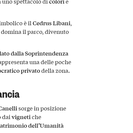
colori
a uno spettacolo di
e
Cedrus Libani
imbolico è il
,
domina il parco, divenuto
lato dalla Soprintendenza
appresenta una delle poche
ocratico privato
della zona.
Gancia
Canelli
sorge in posizione
vigneti
o dai
che
atrimonio dell’Umanità