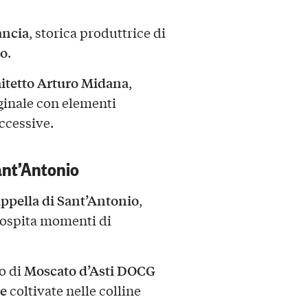
ancia
, storica produttrice di
no
.
itetto Arturo Midana
,
ginale con elementi
ccessive.
ant’Antonio
ppella di Sant’Antonio
,
i ospita momenti di
Moscato d’Asti DOCG
o di
he
coltivate nelle colline