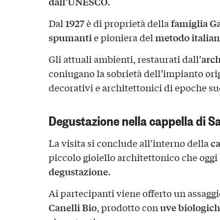
dall’UNESCO
.
1927
famiglia G
Dal
è di proprietà della
spumanti
metodo italia
e pioniera del
arch
Gli attuali ambienti, restaurati dall’
coniugano la sobrietà dell’impianto ori
decorativi e architettonici di epoche su
Degustazione nella cappella di S
ca
La visita si conclude all’interno della
piccolo gioiello architettonico che ogg
degustazione
.
Ai partecipanti viene offerto un assaggi
Canelli Bio
uve biologic
, prodotto con