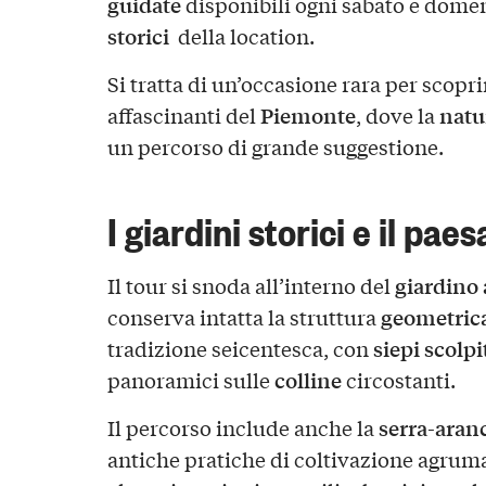
guidate
disponibili ogni sabato e dome
storici
della location.
Si tratta di un’occasione rara per scopri
Piemonte
natu
affascinanti del
, dove la
un percorso di grande suggestione.
I giardini storici e il pae
giardino a
Il tour si snoda all’interno del
geometric
conserva intatta la struttura
siepi scolpi
tradizione seicentesca, con
colline
panoramici sulle
circostanti.
serra-aran
Il percorso include anche la
antiche pratiche di coltivazione agrum