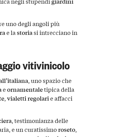
giardini
nica negli stupendi
re uno degli angoli più
ra
storia
e la
si intrecciano in
saggio vitivinicolo
ll’italiana
, uno spazio che
a
ornamentale
e
tipica della
te
vialetti regolari
,
e affacci
ciera
, testimonianza delle
roseto
aria, e un curatissimo
,