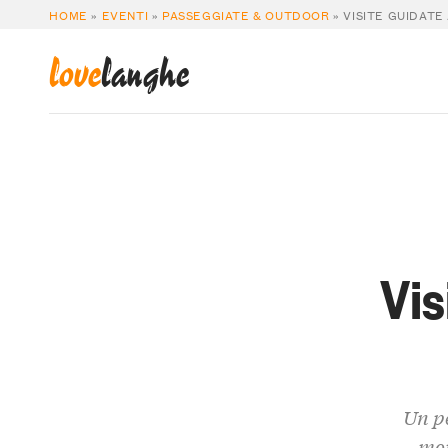
HOME
»
EVENTI
»
PASSEGGIATE & OUTDOOR
»
VISITE GUIDATE
love
langhe
Vis
Un pe
mon