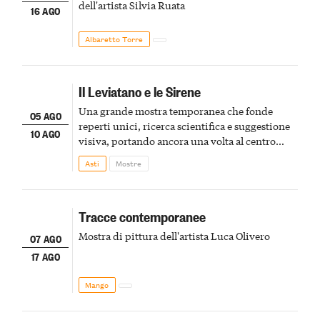
dell'artista Silvia Ruata
16 AGO
Albaretto Torre
Il Leviatano e le Sirene
Una grande mostra temporanea che fonde
05 AGO
reperti unici, ricerca scientifica e suggestione
10 AGO
visiva, portando ancora una volta al centro
della scena le meraviglie del passato astigiano
Asti
Mostre
Tracce contemporanee
Mostra di pittura dell'artista Luca Olivero
07 AGO
17 AGO
Mango