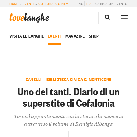
HOME
»
EVENTI
»
CULTURA & CINEMA
»
UNO DEI TANTI. DIARIO DI UN SUPERS
ENG
ITA
CARICA UN EVENTO
love
langhe
VISITA LE LANGHE
EVENTI
MAGAZINE
SHOP
CANELLI — BIBLIOTECA CIVICA G. MONTICONE
Uno dei tanti. Diario di un
superstite di Cefalonia
Torna l'appuntamento con la storia e la memoria
attraverso il volume di Remigio Albenga