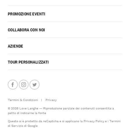
PROMOZIONE EVENTI
COLLABORA CON NOI
AZIENDE
TOUR PERSONALIZZATI
Termini & Condizioni
|
Privacy
© 2026 Love Langhe — Riproduzione parziale dei contenuti consentita a
patto di indicarne la fonte
Questo si è protetto da reCaptcha e si applicano la
Privacy Policy
e i
Termini
di Servizio
di Google