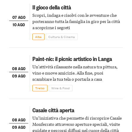
Il gioco della città
Scopri, indaga e risolvi con le avventure che
07 AGO
porteranno tutta la famiglia in giro per la città
10 AGO
a scoprirne i segreti
Alba
Cultura & Cinema
Paint-nic: il picnic artistico in Langa
Un'attività rilassante nella natura tra pittura,
08 AGO
vino e nuove amicizie. Alla fine, puoi
09 AGO
scambiare la tua tela o portarla a casa
Treiso
Wine & Food
Casale città aperta
Un’iniziativa che permette di riscoprire Casale
08 AGO
Monferrato attraverso aperture speciali, visite
09 AGO
guidate e percorsi diffusi nel cuore della città