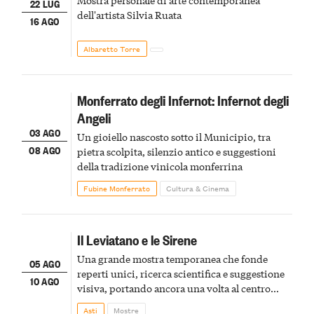
Mostra personale di arte contemporanea
22 LUG
dell'artista Silvia Ruata
16 AGO
Albaretto Torre
Monferrato degli Infernot: Infernot degli
Angeli
03 AGO
Un gioiello nascosto sotto il Municipio, tra
08 AGO
pietra scolpita, silenzio antico e suggestioni
della tradizione vinicola monferrina
Fubine Monferrato
Cultura & Cinema
Il Leviatano e le Sirene
Una grande mostra temporanea che fonde
05 AGO
reperti unici, ricerca scientifica e suggestione
10 AGO
visiva, portando ancora una volta al centro
della scena le meraviglie del passato astigiano
Asti
Mostre