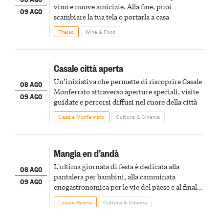
vino e nuove amicizie. Alla fine, puoi
09 AGO
scambiare la tua tela o portarla a casa
Treiso
Wine & Food
Casale città aperta
Un’iniziativa che permette di riscoprire Casale
08 AGO
Monferrato attraverso aperture speciali, visite
09 AGO
guidate e percorsi diffusi nel cuore della città
Casale Monferrato
Cultura & Cinema
Mangia en d’andà
L'ultima giornata di festa è dedicata alla
08 AGO
pantalera per bambini, alla camminata
09 AGO
enogastronomica per le vie del paese e al finale
pirotecnico
Lequio Berria
Cultura & Cinema