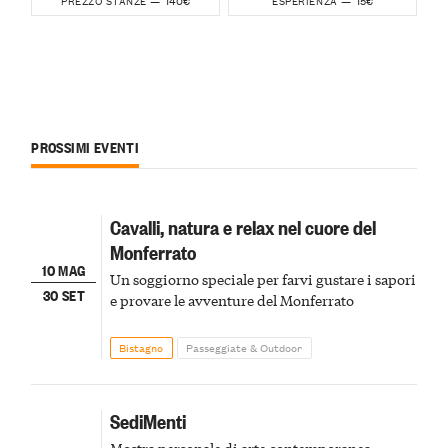
140€
15€
PREZZO STANZE —
ESPERIENZA —
PROSSIMI EVENTI
Cavalli, natura e relax nel cuore del
Monferrato
10 MAG
Un soggiorno speciale per farvi gustare i sapori
30 SET
e provare le avventure del Monferrato
Bistagno
Passeggiate & Outdoor
SediMenti