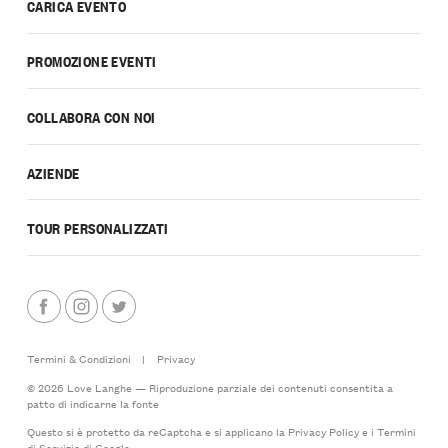
CARICA EVENTO
PROMOZIONE EVENTI
COLLABORA CON NOI
AZIENDE
TOUR PERSONALIZZATI
Termini & Condizioni
|
Privacy
© 2026 Love Langhe — Riproduzione parziale dei contenuti consentita a
patto di indicarne la fonte
Questo si è protetto da reCaptcha e si applicano la
Privacy Policy
e i
Termini
di Servizio
di Google