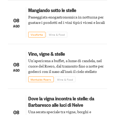
Mangiando sotto le stelle
Passeggiata enogastronomica in notturna per
08
gustare i prodotti ed i vini tipici vicesi e locali
AGO
Vicoforte
Wine & Food
Vino, vigne & stelle
Un'apericena a buffet, a lume di candela, nel
08
cuore del Roero, dal tramonto fino a notte per
AGO
goderci con il naso all'insù il cielo stellato
Montaldo Roero
Wine & Food
Dove la vigna incontra le stelle: da
Barbaresco alle luci di Neive
08
Una serata speciale tra vigne, borghi e