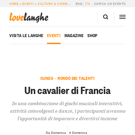
HOME
»
EVENTI
»
CULTURA & CINEMA
»
UN CAVALIER DI FRANCIA
ENG
ITA
CARICA UN EVENTO
love
langhe
VISITA LE LANGHE
EVENTI
MAGAZINE
SHOP
CUNEO — RONDÒ DEI TALENTI
Un cavalier di Francia
In una combinazione di giochi musicali interattivi,
attività coinvolgenti e danze, i partecipanti avranno
l’opportunità di imparare e divertirsi insieme
Da Domenica
A Domenica