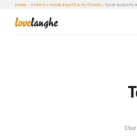
HOME
»
EVENTI
»
PASSEGGIATE & OUTDOOR
»
TOUR GUIDATO 
love
langhe
T
Una 