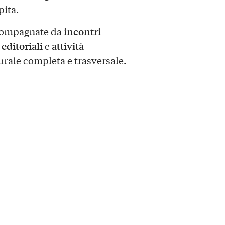
pita.
incontri
ccompagnate da
editoriali
attività
e
urale completa e trasversale.