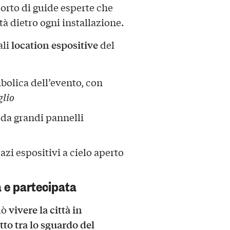
porto di guide esperte che
ità dietro ogni installazione.
location espositive
ali
del
bolica dell’evento, con
lio
e da grandi pannelli
pazi espositivi a cielo aperto
 e partecipata
vivere la città in
può
tto tra lo sguardo del