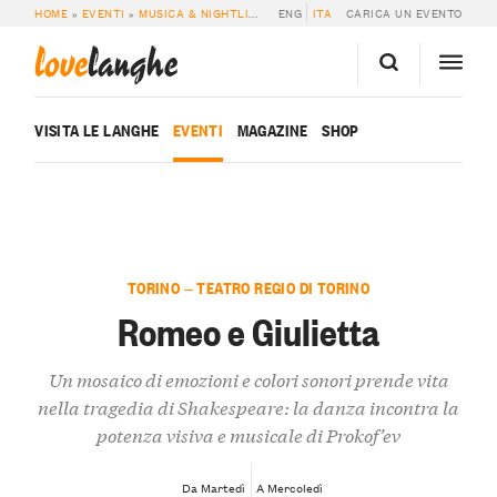
HOME
»
EVENTI
»
MUSICA & NIGHTLIFE
»
ROMEO E GIULIETTA
ENG
ITA
CARICA UN EVENTO
love
langhe
VISITA LE LANGHE
EVENTI
MAGAZINE
SHOP
TORINO — TEATRO REGIO DI TORINO
Romeo e Giulietta
Un mosaico di emozioni e colori sonori prende vita
nella tragedia di Shakespeare: la danza incontra la
potenza visiva e musicale di Prokof’ev
Da Martedì
A Mercoledì