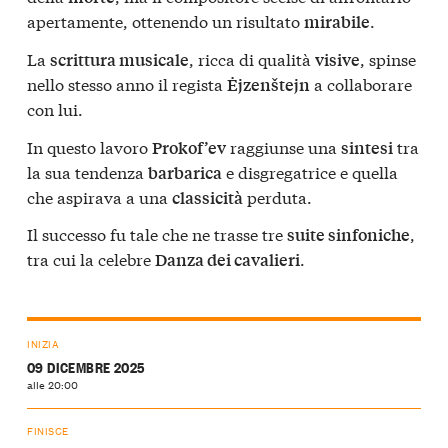
apertamente, ottenendo un risultato
.
mirabile
La
, ricca di qualità
, spinse
scrittura musicale
visive
nello stesso anno il regista
a collaborare
Ėjzenštejn
con lui.
In questo lavoro
raggiunse una
tra
Prokof’ev
sintesi
la sua tendenza
e disgregatrice e quella
barbarica
che aspirava a una
perduta.
classicità
Il successo fu tale che ne trasse tre
,
suite sinfoniche
tra cui la celebre
.
Danza dei cavalieri
INIZIA
09 DICEMBRE 2025
alle 20:00
FINISCE