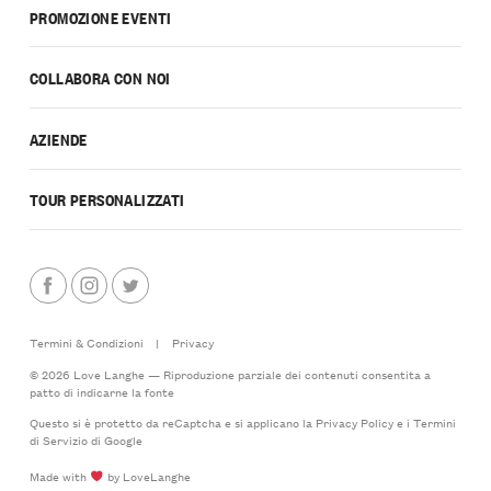
PROMOZIONE EVENTI
COLLABORA CON NOI
AZIENDE
TOUR PERSONALIZZATI
Termini & Condizioni
|
Privacy
© 2026 Love Langhe — Riproduzione parziale dei contenuti consentita a
patto di indicarne la fonte
Questo si è protetto da reCaptcha e si applicano la
Privacy Policy
e i
Termini
di Servizio
di Google
Made with
by LoveLanghe