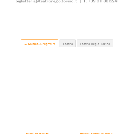
biglietteria@teatroregio.torino.it
|
T: +39 011 8815241
← Musica & Nightlife
Teatro
Teatro Regio Torino
CASA VACANZE
PRODUTTORE DI VINO