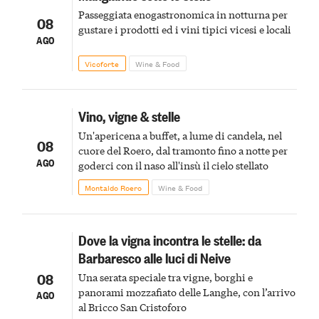
Passeggiata enogastronomica in notturna per
08
gustare i prodotti ed i vini tipici vicesi e locali
AGO
Vicoforte
Wine & Food
Vino, vigne & stelle
Un'apericena a buffet, a lume di candela, nel
08
cuore del Roero, dal tramonto fino a notte per
AGO
goderci con il naso all'insù il cielo stellato
Montaldo Roero
Wine & Food
Dove la vigna incontra le stelle: da
Barbaresco alle luci di Neive
08
Una serata speciale tra vigne, borghi e
panorami mozzafiato delle Langhe, con l’arrivo
AGO
al Bricco San Cristoforo