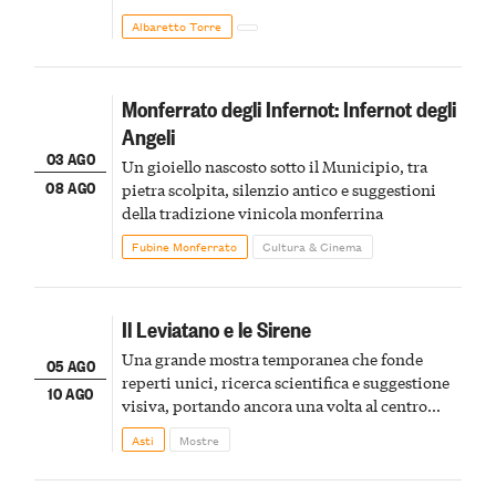
Albaretto Torre
Monferrato degli Infernot: Infernot degli
Angeli
03 AGO
Un gioiello nascosto sotto il Municipio, tra
08 AGO
pietra scolpita, silenzio antico e suggestioni
della tradizione vinicola monferrina
Fubine Monferrato
Cultura & Cinema
Il Leviatano e le Sirene
Una grande mostra temporanea che fonde
05 AGO
reperti unici, ricerca scientifica e suggestione
10 AGO
visiva, portando ancora una volta al centro
della scena le meraviglie del passato astigiano
Asti
Mostre