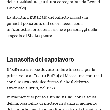
della
coreografata da Leonid
ricchissima partitura
Lavrovskij.
La struttura
del balletto accosta in
musicale
pannelli
, dai colori accesi come
policromi
un’
ortodossa, scene e personaggi della
iconostasi
tragedia di
.
Shakespeare
La nascita del capolavoro
Il
sarebbe dovuto andare in scena per la
balletto
prima volta al
di Mosca, ma contrasti
Teatro Bol’šoj
con il
fecero sì che il debutto
teatro sovietico
avvenisse a
, nel 1938.
Brno
Inizialmente si pensò a un
, con la scusa
lieto fine
dell’impossibilità di mettere in danza il momento
della
, ma il compositore scelse di affrontarlo
morte