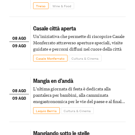
Treiso
Wine & Food
Casale città aperta
Un’iniziativa che permette di riscoprire Casale
08 AGO
Monferrato attraverso aperture speciali, visite
09 AGO
guidate e percorsi diffusi nel cuore della città
Casale Monferrato
Cultura & Cinema
Mangia en d’andà
L'ultima giornata di festa è dedicata alla
08 AGO
pantalera per bambini, alla camminata
09 AGO
enogastronomica per le vie del paese e al finale
pirotecnico
Lequio Berria
Cultura & Cinema
Mangiando sotto le stelle