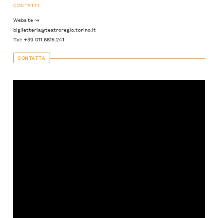
CONTATTI
Website ↝
biglietteria@teatroregio.torino.it
Tel: +39 011.8815.241
CONTATTA