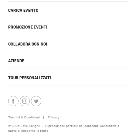
CARICA EVENTO
PROMOZIONE EVENTI
COLLABORA CON NOI
AZIENDE
TOUR PERSONALIZZATI
Termini & Condizioni
|
Privacy
© 2026 Love Langhe — Riproduzione parziale dei contenuti consentita a
patto di indicarne la fonte