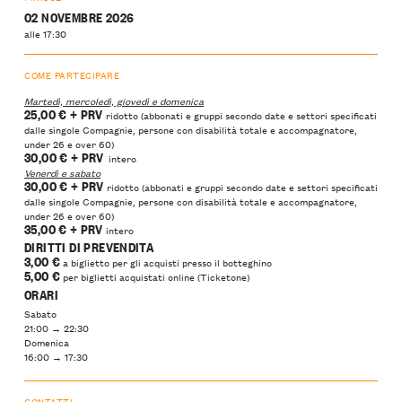
02 NOVEMBRE 2026
alle 17:30
COME PARTECIPARE
Martedì, mercoledì, giovedì e domenica
25,00 €
+ PRV
ridotto (abbonati e gruppi secondo date e settori specificati
dalle singole Compagnie, persone con disabilità totale e accompagnatore,
under 26 e over 60)
30,00 €
+ PRV
intero
Venerdì e sabato
30,00 €
+ PRV
ridotto (abbonati e gruppi secondo date e settori specificati
dalle singole Compagnie, persone con disabilità totale e accompagnatore,
under 26 e over 60)
35,00 €
+ PRV
intero
DIRITTI DI PREVENDITA
3,00 €
a biglietto per gli acquisti presso il botteghino
5,00
€
per biglietti acquistati online (Ticketone)
ORARI
Sabato
21:00 → 22:30
Domenica
16:00 → 17:30
CONTATTI