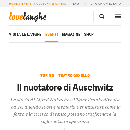
HOME
»
EVENTI
»
CULTURA & CINEMA
»
IL NUOTATORE DI AUSCHWITZ
ENG
ITA
CARICA UN EVENTO
love
langhe
VISITA LE LANGHE
EVENTI
MAGAZINE
SHOP
TORINO — TEATRO GIOIELLO
Il nuotatore di Auschwitz
La storia di Alfred Nakache e Viktor Frankl diventa
teatro, unendo sport e memoria per mostrare come la
forza e la ricerca di senso possano trasformare la
sofferenza in speranza