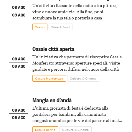
Un'attività rilassante nella natura tra pittura,
08 AGO
vino e nuove amicizie. Alla fine, puoi
09 AGO
scambiare la tua tela o portarla a casa
Treiso
Wine & Food
Casale città aperta
Un’iniziativa che permette di riscoprire Casale
08 AGO
Monferrato attraverso aperture speciali, visite
09 AGO
guidate e percorsi diffusi nel cuore della città
Casale Monferrato
Cultura & Cinema
Mangia en d’andà
L'ultima giornata di festa è dedicata alla
08 AGO
pantalera per bambini, alla camminata
09 AGO
enogastronomica per le vie del paese e al finale
pirotecnico
Lequio Berria
Cultura & Cinema