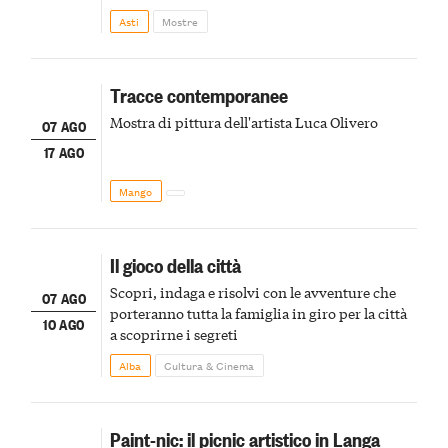
della scena le meraviglie del passato astigiano
Asti
Mostre
Tracce contemporanee
Mostra di pittura dell'artista Luca Olivero
07 AGO
17 AGO
Mango
Il gioco della città
Scopri, indaga e risolvi con le avventure che
07 AGO
porteranno tutta la famiglia in giro per la città
10 AGO
a scoprirne i segreti
Alba
Cultura & Cinema
Paint-nic: il picnic artistico in Langa