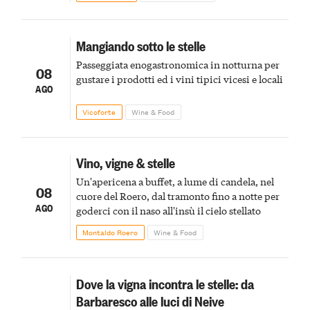
Mangiando sotto le stelle
Passeggiata enogastronomica in notturna per
08
gustare i prodotti ed i vini tipici vicesi e locali
AGO
Vicoforte
Wine & Food
Vino, vigne & stelle
Un'apericena a buffet, a lume di candela, nel
08
cuore del Roero, dal tramonto fino a notte per
AGO
goderci con il naso all'insù il cielo stellato
Montaldo Roero
Wine & Food
Dove la vigna incontra le stelle: da
Barbaresco alle luci di Neive