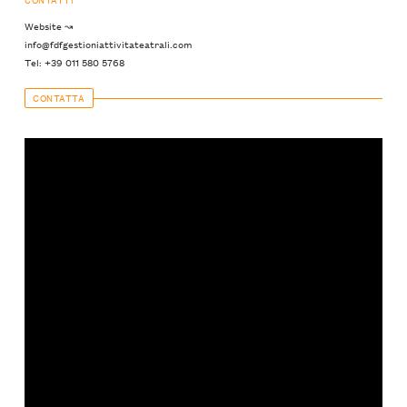
Website ↝
info@fdfgestioniattivitateatrali.com
Tel: +39 011 580 5768
CONTATTA