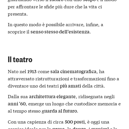
per affrontare le sfide più dure che la vita ci
presenta.
In questo modo è possibile arrivare, infine, a
scoprire il
.
senso stesso dell’esistenza
Il teatro
Nato nel
come
, ha
1913
sala cinematografica
attraversato ristrutturazioni e trasformazioni fino a
diventare uno dei teatri
della città.
più amati
Dalla sua
, ridisegnata negli
architettura elegante
, emerge un luogo che custodisce memoria e
anni ’60
al tempo stesso g
.
uarda al futuro
Con una capienza di circa
, è oggi una
500 posti
cornice ideale per la
, la
, i
e la
prosa
danza
musical