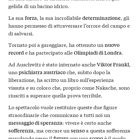
gelida di un bacino idrico.
La sua
, la sua incrollabile
, gli
forza
determinazione
hanno permesso di attraversare l’orrore del campo e
di salvarsi.
Tornato poi a gareggiare, ha ottenuto un
nuovo
e ha partecipato alle
.
record
Olimpiadi di Londra
Ad Auschwitz è stato internato anche
,
Viktor Frankl
uno
che, subito dopo la
psichiatra austriaco
liberazione, ha scritto un libro sull’esperienza
vissuta e su coloro che, proprio come Nakache, sono
riusciti a superare quella prova terribile.
Lo spettacolo vuole restituire queste due figure
straordinarie che comunicano a tutti noi un
: vivere è certo anche
messaggio di speranza
, ma cercare un
a questa sofferenza
sofferenza
senso
guardando verso il
con uno
è il modo
futuro
scopo