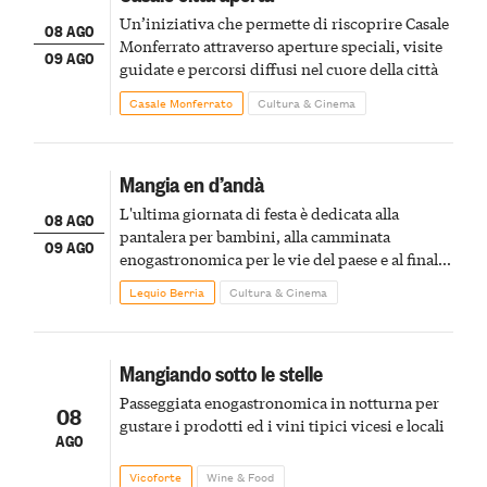
Un’iniziativa che permette di riscoprire Casale
08 AGO
Monferrato attraverso aperture speciali, visite
09 AGO
guidate e percorsi diffusi nel cuore della città
Casale Monferrato
Cultura & Cinema
Mangia en d’andà
L'ultima giornata di festa è dedicata alla
08 AGO
pantalera per bambini, alla camminata
09 AGO
enogastronomica per le vie del paese e al finale
pirotecnico
Lequio Berria
Cultura & Cinema
Mangiando sotto le stelle
Passeggiata enogastronomica in notturna per
08
gustare i prodotti ed i vini tipici vicesi e locali
AGO
Vicoforte
Wine & Food