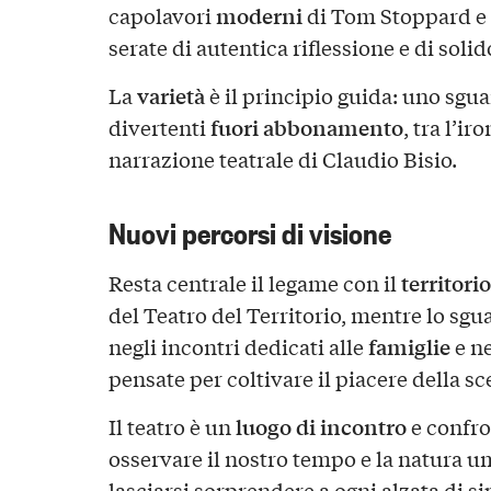
moderni
capolavori
di Tom Stoppard e
serate di autentica riflessione e di soli
varietà
La
è il principio guida: uno sgu
fuori abbonamento
divertenti
, tra l’ir
narrazione teatrale di Claudio Bisio.
Nuovi percorsi di visione
territorio
Resta centrale il legame con il
del Teatro del Territorio, mentre lo sgu
famiglie
negli incontri dedicati alle
e ne
pensate per coltivare il piacere della sc
luogo di incontro
Il teatro è un
e confro
osservare il nostro tempo e la natura u
lasciarsi sorprendere a ogni alzata di si