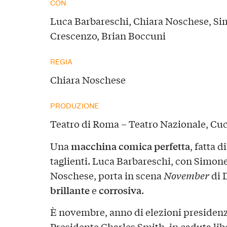
CON
Luca Barbareschi, Chiara Noschese, S
Crescenzo, Brian Boccuni
REGIA
Chiara Noschese
PRODUZIONE
Teatro di Roma – Teatro Nazionale, Cu
macchina comica perfetta
Una
, fatta d
taglienti. Luca Barbareschi, con Simon
Noschese, porta in scena
November
di 
brillante
corrosiva
e
.
È novembre, anno di elezioni presidenzial
Presidente Charles Smith, in caduta lib