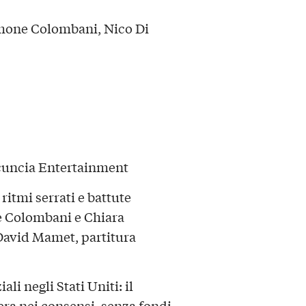
imone Colombani, Nico Di
cuncia Entertainment
i ritmi serrati e battute
e Colombani e Chiara
David Mamet, partitura
i negli Stati Uniti: il
era nei consensi, senza fondi