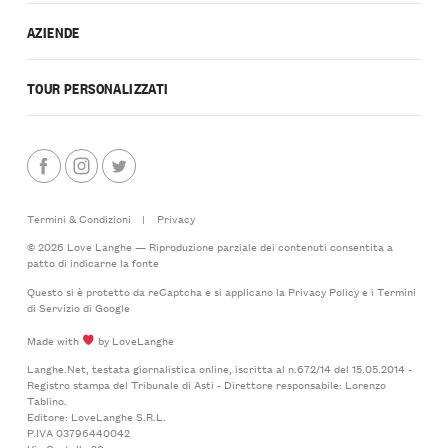
AZIENDE
TOUR PERSONALIZZATI
Termini & Condizioni
|
Privacy
© 2026 Love Langhe — Riproduzione parziale dei contenuti consentita a
patto di indicarne la fonte
Questo si è protetto da reCaptcha e si applicano la
Privacy Policy
e i
Termini
di Servizio
di Google
Made with
by LoveLanghe
Langhe.Net, testata giornalistica online, iscritta al n.672/14 del 15.05.2014 -
Registro stampa del Tribunale di Asti - Direttore responsabile: Lorenzo
Tablino.
Editore: LoveLanghe S.R.L.
P.IVA 03796440042