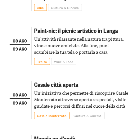
Alba
Cultura & Cinema
Paint-nic: il picnic artistico in Langa
Un'attività rilassante nella natura tra pittura,
08 AGO
vino e nuove amicizie. Alla fine, puoi
09 AGO
scambiare la tua tela o portarla a casa
Treiso
Wine & Food
Casale città aperta
Un’iniziativa che permette di riscoprire Casale
08 AGO
Monferrato attraverso aperture speciali, visite
09 AGO
guidate e percorsi diffusi nel cuore della città
Casale Monferrato
Cultura & Cinema
Mangia en d’andà