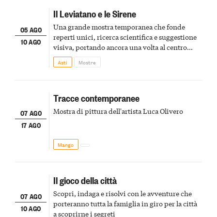
Il Leviatano e le Sirene
Una grande mostra temporanea che fonde
05 AGO
reperti unici, ricerca scientifica e suggestione
10 AGO
visiva, portando ancora una volta al centro
della scena le meraviglie del passato astigiano
Asti
Mostre
Tracce contemporanee
Mostra di pittura dell'artista Luca Olivero
07 AGO
17 AGO
Mango
Il gioco della città
Scopri, indaga e risolvi con le avventure che
07 AGO
porteranno tutta la famiglia in giro per la città
10 AGO
a scoprirne i segreti