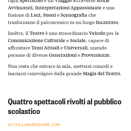
Spettacolo
Viaggio
Storie
,
e una
Avvincenti
Interpretazioni Appassionate
fusione di
,
e
che
Luci
Suoni
Scenografia
trasformano il palcoscenico in un luogo
.
Incantato
Inoltre, il
è uno straordinario
per la
Teatro
Veicolo
e
, capace di
Comunicazione Culturale
Sociale
affrontare
e
, unendo
Temi Attuali
Universali
persone di diverse
e
.
Generazioni
Provenienze
Non resta che entrare in sala, mettersi comodi e
lasciarsi coinvolgere dalla grande
.
Magia del Teatro
Quattro spettacoli rivolti al pubblico
scolastico
IN COLLABORAZIONE CON