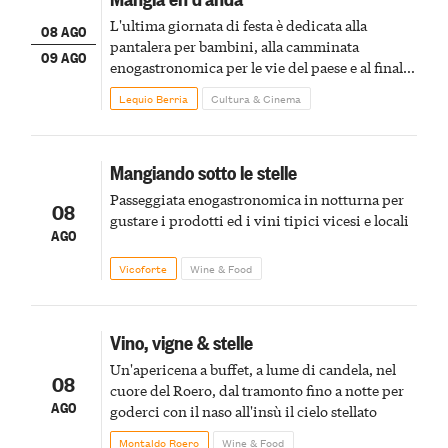
L'ultima giornata di festa è dedicata alla
08 AGO
pantalera per bambini, alla camminata
09 AGO
enogastronomica per le vie del paese e al finale
pirotecnico
Lequio Berria
Cultura & Cinema
Mangiando sotto le stelle
Passeggiata enogastronomica in notturna per
08
gustare i prodotti ed i vini tipici vicesi e locali
AGO
Vicoforte
Wine & Food
Vino, vigne & stelle
Un'apericena a buffet, a lume di candela, nel
08
cuore del Roero, dal tramonto fino a notte per
AGO
goderci con il naso all'insù il cielo stellato
Montaldo Roero
Wine & Food