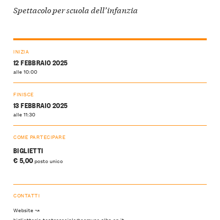
Spettacolo per scuola dell’infanzia
INIZIA
12 FEBBRAIO 2025
alle 10:00
FINISCE
13 FEBBRAIO 2025
alle 11:30
COME PARTECIPARE
BIGLIETTI
€ 5,00
posto unico
CONTATTI
Website ↝
biglietteria.teatrosociale@comune.alba.cn.it