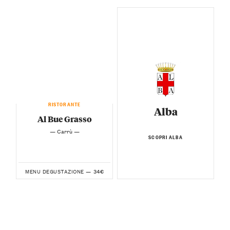
RISTORANTE
Alba
Al Bue Grasso
— Carrù —
SCOPRI ALBA
34€
MENU DEGUSTAZIONE —