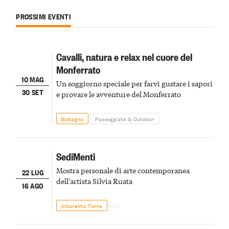
PROSSIMI EVENTI
Cavalli, natura e relax nel cuore del
Monferrato
10 MAG
Un soggiorno speciale per farvi gustare i sapori
30 SET
e provare le avventure del Monferrato
Bistagno
Passeggiate & Outdoor
SediMenti
Mostra personale di arte contemporanea
22 LUG
dell'artista Silvia Ruata
16 AGO
Albaretto Torre