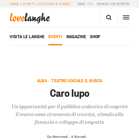
HOME
»
EVENTI
»
CULTURA & CINEMA
»
CARO LUPO
ENG
ITA
CARICA UN EVENTO
love
langhe
VISITA LE LANGHE
EVENTI
MAGAZINE
SHOP
ALBA — TEATRO SOCIALE G. BUSCA
Caro lupo
Un'opportunità per il pubblico scolastico di scoprire
il teatro come strumento di crescita, stimolo alla
fantasia e sviluppo di empatia
Da Mercoledì
A Giovedì