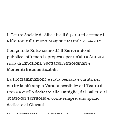
Il Teatro Sociale di Alba alza il
ed accende i
Sipario
sulla nuova
teatrale 2024/2025.
Riflettori
Stagione
Con grande
dà il
al
Entusiasmo
Benvenuto
pubblico, offrendo la proposta per un’altra
Annata
ricca di
,
e
Emozioni
Spettacoli Straordinari
.
Momenti Indimenticabili
La
è stata pensata e curata per
Programmazione
offrire la più ampia
possibile: dal
Varietà
Teatro di
a quello dedicato alle
, dal
al
Prosa
Famiglie
Balletto
e, come sempre, uno spazio
Teatro del Territorio
dedicato ai
.
Giovani
Ogni
è un
attraverso