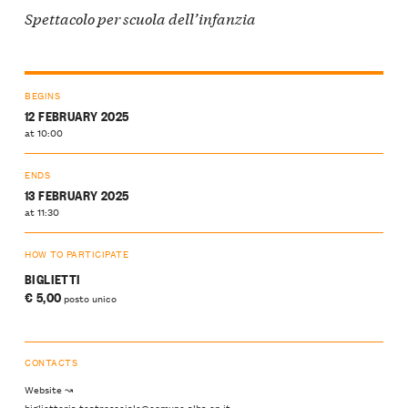
Spettacolo per scuola dell’infanzia
BEGINS
12 FEBRUARY 2025
at 10:00
ENDS
13 FEBRUARY 2025
at 11:30
HOW TO PARTICIPATE
BIGLIETTI
€ 5,00
posto unico
CONTACTS
Website ↝
biglietteria.teatrosociale@comune.alba.cn.it