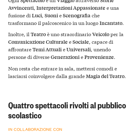
Spettacolo
Viaggio
Storie
,
e una
Avvincenti
Interpretazioni Appassionate
fusione di
,
e
che
Luci
Suoni
Scenografia
trasformano il palcoscenico in un luogo
.
Incantato
Inoltre, il
è uno straordinario
per la
Teatro
Veicolo
e
, capace di
Comunicazione Culturale
Sociale
affrontare
e
, unendo
Temi Attuali
Universali
persone di diverse
e
.
Generazioni
Provenienze
Non resta che entrare in sala, mettersi comodi e
lasciarsi coinvolgere dalla grande
.
Magia del Teatro
Quattro spettacoli rivolti al pubblico
scolastico
IN COLLABORAZIONE CON