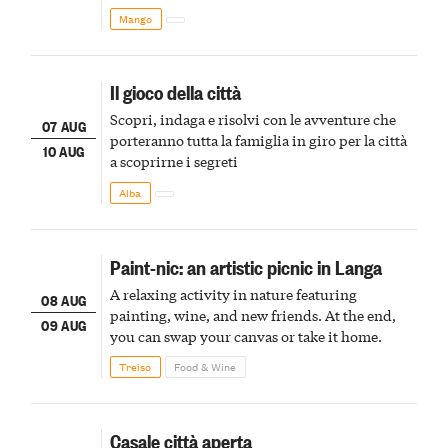
Mango
Il gioco della città
Scopri, indaga e risolvi con le avventure che
07 AUG
porteranno tutta la famiglia in giro per la città
10 AUG
a scoprirne i segreti
Alba
Paint-nic: an artistic picnic in Langa
A relaxing activity in nature featuring
08 AUG
painting, wine, and new friends. At the end,
09 AUG
you can swap your canvas or take it home.
Treiso
Food & Wine
Casale città aperta