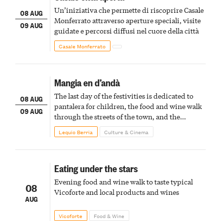
Un’iniziativa che permette di riscoprire Casale
08 AUG
Monferrato attraverso aperture speciali, visite
09 AUG
guidate e percorsi diffusi nel cuore della città
Casale Monferrato
Mangia en d’andà
The last day of the festivities is dedicated to
08 AUG
pantalera for children, the food and wine walk
09 AUG
through the streets of the town, and the
fireworks finale
Lequio Berria
Culture & Cinema
Eating under the stars
Evening food and wine walk to taste typical
08
Vicoforte and local products and wines
AUG
Vicoforte
Food & Wine