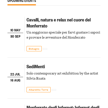
UPCOMING EVENTS
Cavalli, natura e relax nel cuore del
Monferrato
10 MAY
Un soggiorno speciale per farvi gustare i sapori
30 SEP
e provare le avventure del Monferrato
Bistagno
SediMenti
Solo contemporary art exhibition by the artist
22 JUL
Silvia Ruata
16 AUG
Albaretto Torre
Monferrato degli Infernot: Infernot degli