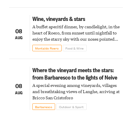
Wine, vineyards & stars
A buffet aperitif dinner, by candlelight, in the
08
heart of Roero, from sunset until nightfall to
AUG
enjoy the starry sky with our noses pointed
upward
Montaldo Roero
Food & Wine
Where the vineyard meets the stars:
from Barbaresco to the lights of Neive
08
A special evening among vineyards, villages
and breathtaking views of Langhe, arriving at
AUG
Bricco San Cristoforo
Barbaresco
Outdoor & Sport