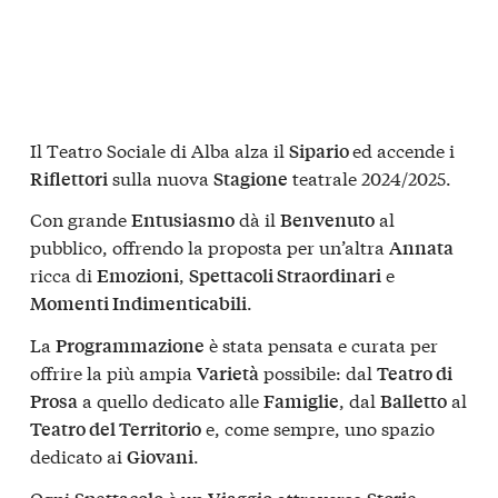
Il Teatro Sociale di Alba alza il
ed accende i
Sipario
sulla nuova
teatrale 2024/2025.
Riflettori
Stagione
Con grande
dà il
al
Entusiasmo
Benvenuto
pubblico, offrendo la proposta per un’altra
Annata
ricca di
,
e
Emozioni
Spettacoli Straordinari
.
Momenti Indimenticabili
La
è stata pensata e curata per
Programmazione
offrire la più ampia
possibile: dal
Varietà
Teatro di
a quello dedicato alle
, dal
al
Prosa
Famiglie
Balletto
e, come sempre, uno spazio
Teatro del Territorio
dedicato ai
.
Giovani
Ogni
è un
attraverso