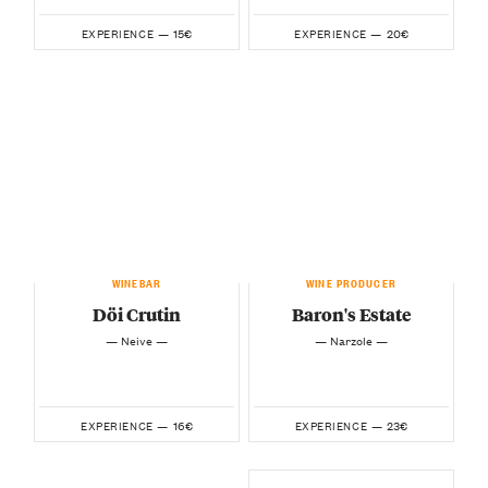
15€
20€
EXPERIENCE —
EXPERIENCE —
WINEBAR
WINE PRODUCER
Döi Crutin
Baron's Estate
— Neive —
— Narzole —
16€
23€
EXPERIENCE —
EXPERIENCE —