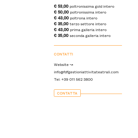
€ 53,00
poltronissima gold intero
€ 50,00
poltronissima intero
€ 43,00
poltrona intero
€ 35,00
terzo settore intero
€ 43,00
prima galleria intero
€ 35,00
seconda galleria intero
CONTATTI
Website ↝
info@fdfgestioniattivitateatrali.com
Tel: +39 011 562 3800
CONTATTA