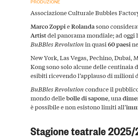
PRODUZIONE
Associazione Culturale Bubbles Factor
Marco Zoppi
Rolanda
e
sono considerati
Artist
del panorama mondiale; ad oggi h
60 paesi
BuBBles Revolution
in quasi
ne
New York, Las Vegas, Pechino, Dubai, M
Kong sono solo alcune delle centinaia di
esibiti ricevendo l’applauso di milioni d
BuBBles Revolution
conduce il pubblic
bolle di sapone
dimen
mondo delle
, una
imm
è possibile e non esistono limiti all’
Stagione teatrale 2025/2