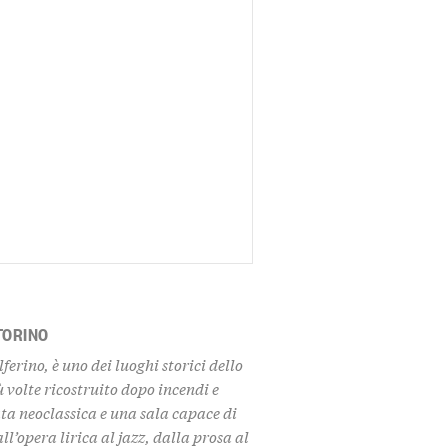
 TORINO
lferino, è uno dei luoghi storici dello
 volte ricostruito dopo incendi e
a neoclassica e una sala capace di
ll’opera lirica al jazz, dalla prosa al