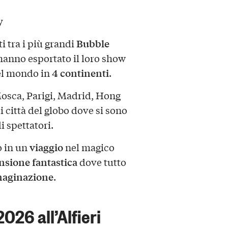
y
Bubble
 tra i più grandi
anno esportato il loro show
4 continenti
l mondo in
.
osca, Parigi, Madrid, Hong
 città del globo dove si sono
i spettatori.
viaggio
o in un
nel magico
sione fantastica
dove tutto
aginazione
.
026 all’Alfieri