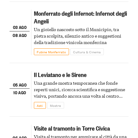
Monferrato degli Infernot: Infernot degli
Angeli
03 AGO
Un gioiello nascosto sotto il Municipio, tra
08 AGO
pietra scolpita, silenzio antico e suggestioni
della tradizione vinicola monferrina
Fubine Monferrato
Cultura & Cinema
Il Leviatano e le Sirene
Una grande mostra temporanea che fonde
05 AGO
reperti unici, ricerca scientifica e suggestione
10 AGO
visiva, portando ancora una volta al centro
della scena le meraviglie del passato astigiano
Asti
Mostre
Visite al tramonto in Torre Civica
Visita al tramonto per ammirare al città da una
06 AGO