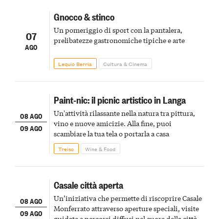
Gnocco & stinco
Un pomeriggio di sport con la pantalera,
07
prelibatezze gastronomiche tipiche e arte
AGO
Lequio Berria
Cultura & Cinema
Paint-nic: il picnic artistico in Langa
Un'attività rilassante nella natura tra pittura,
08 AGO
vino e nuove amicizie. Alla fine, puoi
09 AGO
scambiare la tua tela o portarla a casa
Treiso
Wine & Food
Casale città aperta
Un’iniziativa che permette di riscoprire Casale
08 AGO
Monferrato attraverso aperture speciali, visite
09 AGO
guidate e percorsi diffusi nel cuore della città