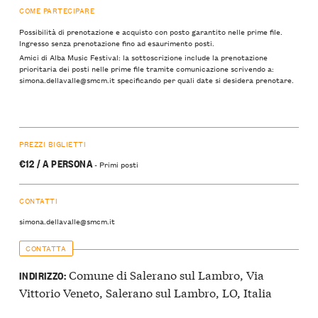
COME PARTECIPARE
Possibilità di prenotazione e acquisto con posto garantito nelle prime file.
Ingresso senza prenotazione fino ad esaurimento posti.
Amici di Alba Music Festival: la sottoscrizione include la prenotazione
prioritaria dei posti nelle prime file tramite comunicazione scrivendo a:
simona.dellavalle@smcm.it specificando per quali date si desidera prenotare.
PREZZI BIGLIETTI
€12 / A PERSONA
- Primi posti
CONTATTI
simona.dellavalle@smcm.it
CONTATTA
Comune di Salerano sul Lambro, Via
INDIRIZZO:
Vittorio Veneto, Salerano sul Lambro, LO, Italia