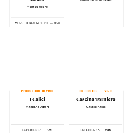
— Monteu Roero —
35€
MENU DEGUSTAZIONE —
PRODUTTORE DI VINO
PRODUTTORE DI VINO
I Calici
Cascina Torniero
— Magliano Alfieri —
— Castellinaldo —
15€
20€
ESPERIENZA —
ESPERIENZA —