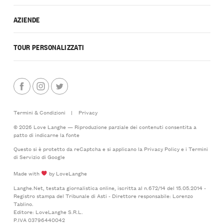
AZIENDE
TOUR PERSONALIZZATI
Termini & Condizioni
|
Privacy
© 2026 Love Langhe — Riproduzione parziale dei contenuti consentita a
patto di indicarne la fonte
Questo si è protetto da reCaptcha e si applicano la
Privacy Policy
e i
Termini
di Servizio
di Google
Made with
by LoveLanghe
Langhe.Net, testata giornalistica online, iscritta al n.672/14 del 15.05.2014 -
Registro stampa del Tribunale di Asti - Direttore responsabile: Lorenzo
Tablino.
Editore: LoveLanghe S.R.L.
P.IVA 03796440042