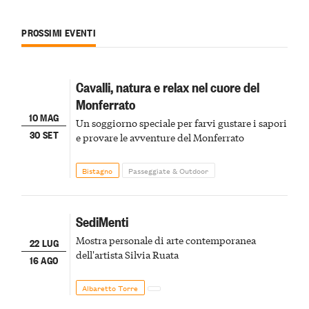
PROSSIMI EVENTI
Cavalli, natura e relax nel cuore del
Monferrato
10 MAG
Un soggiorno speciale per farvi gustare i sapori
30 SET
e provare le avventure del Monferrato
Bistagno
Passeggiate & Outdoor
SediMenti
Mostra personale di arte contemporanea
22 LUG
dell'artista Silvia Ruata
16 AGO
Albaretto Torre