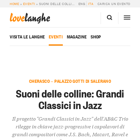
HOME
»
EVENTI
»
SUONI DELLE COLLINE: GRANDI CLASSICI IN JAZZ
ENG
ITA
CARICA UN EVENTO
love
langhe
VISITA LE LANGHE
EVENTI
MAGAZINE
SHOP
CHERASCO — PALAZZO GOTTI DI SALERANO
Suoni delle colline: Grandi
Classici in Jazz
Il progetto "Grandi Classici in Jazz" dell'AB&C Trio
rilegge in chiave jazz-progressive i capolavori di
grandi compositori come J.S. Bach, Mozart, Ravel e