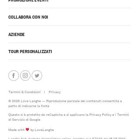
COLLABORA CON NOI
AZIENDE
TOUR PERSONALIZZATI
Termini & Condizioni
|
Privacy
© 2026 Love Langhe — Riproduzione parziale dei contenuti consentita a
patto di indicarne la fonte
Questo si è protetto da reCaptcha e si applicano la
Privacy Policy
e i
Termini
di Servizio
di Google
Made with
by LoveLanghe
Langhe.Net, testata giornalistica online, iscritta al n.672/14 del 15.05.2014 -