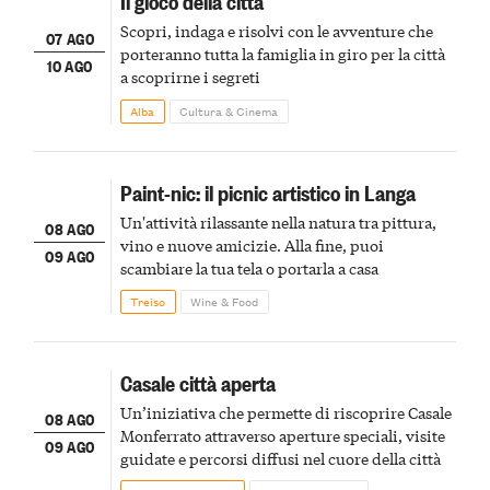
Il gioco della città
Scopri, indaga e risolvi con le avventure che
07 AGO
porteranno tutta la famiglia in giro per la città
10 AGO
a scoprirne i segreti
Alba
Cultura & Cinema
Paint-nic: il picnic artistico in Langa
Un'attività rilassante nella natura tra pittura,
08 AGO
vino e nuove amicizie. Alla fine, puoi
09 AGO
scambiare la tua tela o portarla a casa
Treiso
Wine & Food
Casale città aperta
Un’iniziativa che permette di riscoprire Casale
08 AGO
Monferrato attraverso aperture speciali, visite
09 AGO
guidate e percorsi diffusi nel cuore della città