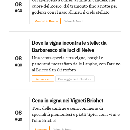
08
cuore del Roero, dal tramonto fino a notte per
AGO
goderci con il naso all'insù il cielo stellato
Montaldo Roero
Wine & Food
Dove la vigna incontra le stelle: da
Barbaresco alle luci di Neive
08
Una serata speciale tra vigne, borghi e
panorami mozzafiato delle Langhe, con l’arrivo
AGO
al Bricco San Cristoforo
Barbaresco
Passeggiate & Outdoor
Cena in vigna nei Vigneti Brichet
Tour delle cantine e cena con menu di
08
specialità piemontesi e piatti tipici con i vini e
AGO
l’olio Brichet
Repergo
Wine & Food