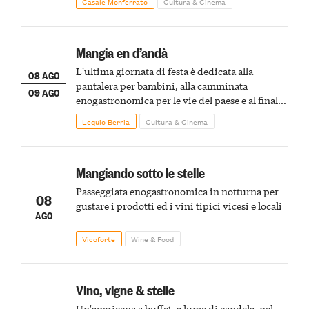
Casale Monferrato
Cultura & Cinema
Mangia en d’andà
L'ultima giornata di festa è dedicata alla
08 AGO
pantalera per bambini, alla camminata
09 AGO
enogastronomica per le vie del paese e al finale
pirotecnico
Lequio Berria
Cultura & Cinema
Mangiando sotto le stelle
Passeggiata enogastronomica in notturna per
08
gustare i prodotti ed i vini tipici vicesi e locali
AGO
Vicoforte
Wine & Food
Vino, vigne & stelle
Un'apericena a buffet, a lume di candela, nel