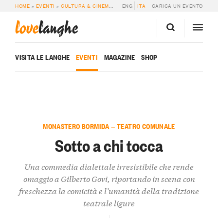
HOME
»
EVENTI
»
CULTURA & CINEMA
»
SOTTO A CHI TOCCA
ENG
ITA
CARICA UN EVENTO
love
langhe
VISITA LE LANGHE
EVENTI
MAGAZINE
SHOP
MONASTERO BORMIDA — TEATRO COMUNALE
Sotto a chi tocca
Una commedia dialettale irresistibile che rende
omaggio a Gilberto Govi, riportando in scena con
freschezza la comicità e l’umanità della tradizione
teatrale ligure