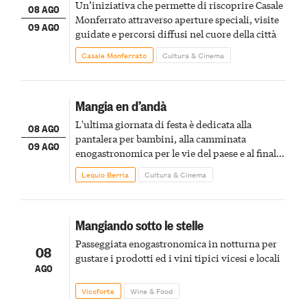
Un’iniziativa che permette di riscoprire Casale
08 AGO
Monferrato attraverso aperture speciali, visite
09 AGO
guidate e percorsi diffusi nel cuore della città
Casale Monferrato
Cultura & Cinema
Mangia en d’andà
L'ultima giornata di festa è dedicata alla
08 AGO
pantalera per bambini, alla camminata
09 AGO
enogastronomica per le vie del paese e al finale
pirotecnico
Lequio Berria
Cultura & Cinema
Mangiando sotto le stelle
Passeggiata enogastronomica in notturna per
08
gustare i prodotti ed i vini tipici vicesi e locali
AGO
Vicoforte
Wine & Food