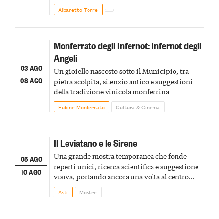
Albaretto Torre
Monferrato degli Infernot: Infernot degli
Angeli
03 AGO
Un gioiello nascosto sotto il Municipio, tra
08 AGO
pietra scolpita, silenzio antico e suggestioni
della tradizione vinicola monferrina
Fubine Monferrato
Cultura & Cinema
Il Leviatano e le Sirene
Una grande mostra temporanea che fonde
05 AGO
reperti unici, ricerca scientifica e suggestione
10 AGO
visiva, portando ancora una volta al centro
della scena le meraviglie del passato astigiano
Asti
Mostre