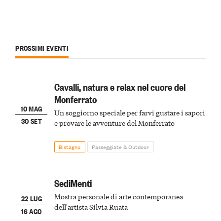
PROSSIMI EVENTI
Cavalli, natura e relax nel cuore del
Monferrato
10 MAG
Un soggiorno speciale per farvi gustare i sapori
30 SET
e provare le avventure del Monferrato
Bistagno
Passeggiate & Outdoor
SediMenti
Mostra personale di arte contemporanea
22 LUG
dell'artista Silvia Ruata
16 AGO