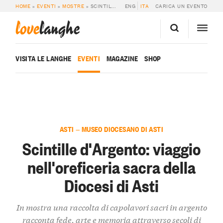
HOME
»
EVENTI
»
MOSTRE
»
SCINTILLE D’ARGENTO: VIAGGIO NELL’OREFICERIA SACRA DELLA DIOCESI DI ASTI
ENG
ITA
CARICA UN EVENTO
love
langhe
VISITA LE LANGHE
EVENTI
MAGAZINE
SHOP
ASTI — MUSEO DIOCESANO DI ASTI
Scintille d'Argento: viaggio
nell'oreficeria sacra della
Diocesi di Asti
In mostra una raccolta di capolavori sacri in argento
racconta fede, arte e memoria attraverso secoli di