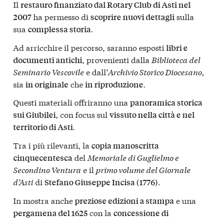
Il
restauro finanziato dal Rotary Club di Asti nel
ha permesso di
sulla
2007
scoprire nuovi dettagli
sua
.
complessa storia
Ad arricchire il percorso, saranno esposti
libri e
, provenienti dalla
Biblioteca del
documenti antichi
Seminario Vescovile
e dall’
Archivio Storico Diocesano
,
sia
che
.
in originale
in riproduzione
Questi materiali offriranno una
panoramica storica
, con focus sul
sui Giubilei
vissuto nella città e nel
.
territorio di Asti
Tra i più rilevanti, la
copia manoscritta
del
Memoriale di Guglielmo e
cinquecentesca
Secondino Ventura
e il
primo volume del Giornale
d’Asti
di
.
Stefano Giuseppe Incisa (1776)
In mostra anche
e una
preziose edizioni a stampa
con la
pergamena del 1625
concessione di