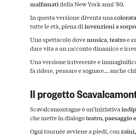
malfamati
della New York anni ‘50.
colorat
In questa versione diventa una
invenzioni a sorpr
tutte le età, piena di
musica
teatro
c
Uno spettacolo dove
,
e
dare vita a un racconto dinamico e irresi
Una versione irriverente e immaginifica 
fa ridere, pensare e sognare… anche chi
Il progetto Scavalcamon
indip
Scavalcamontagne è un’iniziativa
teatro, paesaggio
che mette in dialogo
zaini
Ogni tournée avviene a piedi, con