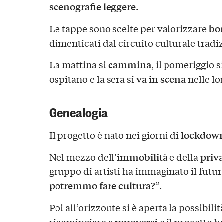
scenografie leggere
.
bo
Le tappe sono scelte per valorizzare
dimenticati dal circuito culturale tradi
cammina
La mattina si
, il pomeriggio s
va in scena
ospitano e la sera si
nelle lo
Genealogia
lockdown
Il progetto è nato nei giorni di
immobilità
priva
Nel mezzo dell’
e della
gruppo di artisti ha immaginato il futuro
potremmo fare cultura?
”.
Poi all’orizzonte si è aperta la possibili
muoversi
ricominciare a
e il progetto 