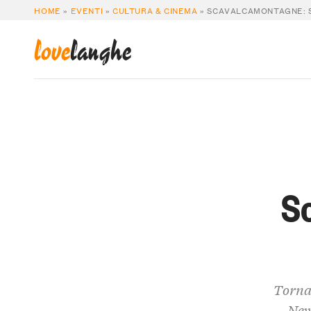
HOME
»
EVENTI
»
CULTURA & CINEMA
»
SCAVALCAMONTAGNE: S
love
langhe
S
Torna 
New 