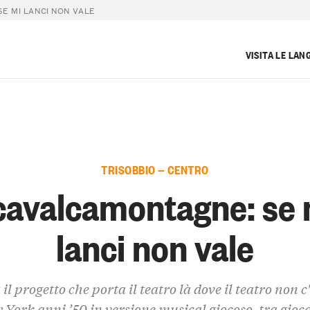
E MI LANCI NON VALE
VISITA LE LAN
TRISOBBIO — CENTRO
cavalcamontagne: se 
lanci non vale
il progetto che porta il teatro là dove il teatro non c
York anni ’50 in versione musical giocoso, tra gioc