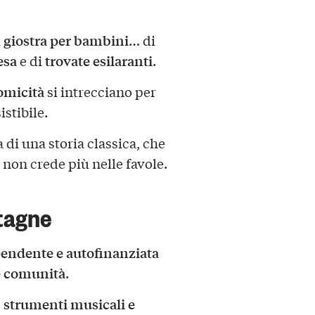
a giostra per bambini
… di
esa
trovate esilaranti
e di
.
omicità
si intrecciano per
stibile.
di una storia classica, che
 non crede più nelle favole.
tagne
endente e autofinanziata
 e comunità
.
, strumenti musicali e