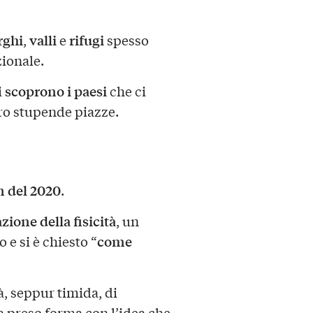
rghi
valli
rifugi
,
e
spesso
zionale.
scoprono i paesi
i
che ci
ro stupende piazze.
 del 2020
.
zione della fisicità
, un
come
 e si è chiesto “
tà, seppur timida, di
ha preso forma con l’idea che