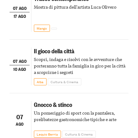
Mostra di pittura dell'artista Luca Olivero
07 AGO
17 AGO
Mango
Il gioco della città
Scopri, indaga e risolvi con le avventure che
07 AGO
porteranno tutta la famiglia in giro per la città
10 AGO
a scoprirne i segreti
Alba
Cultura & Cinema
Gnocco & stinco
Un pomeriggio di sport con la pantalera,
07
prelibatezze gastronomiche tipiche e arte
AGO
Lequio Berria
Cultura & Cinema