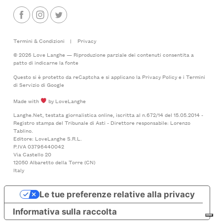
Termini & Condizioni
|
Privacy
© 2026 Love Langhe — Riproduzione parziale dei contenuti consentita a
patto di indicarne la fonte
Questo si è protetto da reCaptcha e si applicano la
Privacy Policy
e i
Termini
di Servizio
di Google
Made with
by LoveLanghe
Langhe.Net, testata giornalistica online, iscritta al n.672/14 del 15.05.2014 -
Registro stampa del Tribunale di Asti - Direttore responsabile: Lorenzo
Tablino.
Editore: LoveLanghe S.R.L.
P.IVA 03796440042
Via Castello 20
12050 Albaretto della Torre (CN)
Italy
Le tue preferenze relative alla privacy
Informativa sulla raccolta