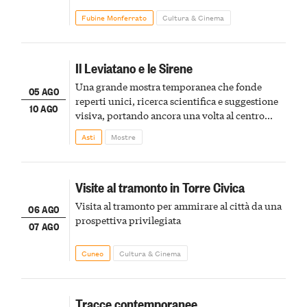
Fubine Monferrato
Cultura & Cinema
Il Leviatano e le Sirene
Una grande mostra temporanea che fonde
05 AGO
reperti unici, ricerca scientifica e suggestione
10 AGO
visiva, portando ancora una volta al centro
della scena le meraviglie del passato astigiano
Asti
Mostre
Visite al tramonto in Torre Civica
Visita al tramonto per ammirare al città da una
06 AGO
prospettiva privilegiata
07 AGO
Cuneo
Cultura & Cinema
Tracce contemporanee