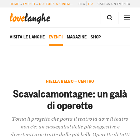
HOME
»
EVENTI
»
CULTURA & CINEMA
»
SCAVALCAMONTAGNE: UN GALÀ DI O
ENG
ITA
CARICA UN EVENTO
love
langhe
VISITA LE LANGHE
EVENTI
MAGAZINE
SHOP
NIELLA BELBO — CENTRO
Scavalcamontagne: un galà
di operette
Torna il progetto che porta il teatro là dove il teatro
non c'è: un susseguirsi delle più suggestive e
divertenti arie tratte dalle più belle Operette di tutti