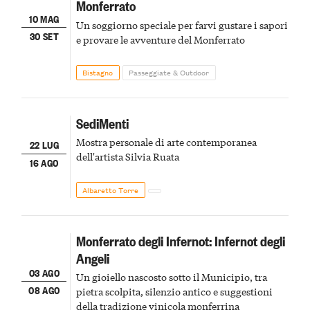
Monferrato
10 MAG
Un soggiorno speciale per farvi gustare i sapori
30 SET
e provare le avventure del Monferrato
Bistagno
Passeggiate & Outdoor
SediMenti
Mostra personale di arte contemporanea
22 LUG
dell'artista Silvia Ruata
16 AGO
Albaretto Torre
Monferrato degli Infernot: Infernot degli
Angeli
03 AGO
Un gioiello nascosto sotto il Municipio, tra
08 AGO
pietra scolpita, silenzio antico e suggestioni
della tradizione vinicola monferrina