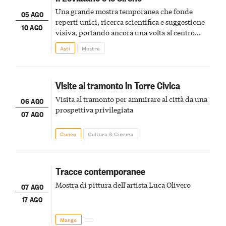
Una grande mostra temporanea che fonde
05 AGO
reperti unici, ricerca scientifica e suggestione
10 AGO
visiva, portando ancora una volta al centro
della scena le meraviglie del passato astigiano
Asti
Mostre
Visite al tramonto in Torre Civica
Visita al tramonto per ammirare al città da una
06 AGO
prospettiva privilegiata
07 AGO
Cuneo
Cultura & Cinema
Tracce contemporanee
Mostra di pittura dell'artista Luca Olivero
07 AGO
17 AGO
Mango