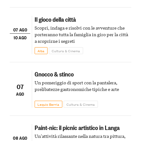
Il gioco della città
Scopri, indaga e risolvi con le avventure che
07 AGO
porteranno tutta la famiglia in giro per la città
10 AGO
a scoprirne i segreti
Alba
Cultura & Cinema
Gnocco & stinco
Un pomeriggio di sport con la pantalera,
07
prelibatezze gastronomiche tipiche e arte
AGO
Lequio Berria
Cultura & Cinema
Paint-nic: il picnic artistico in Langa
Un'attività rilassante nella natura tra pittura,
08 AGO