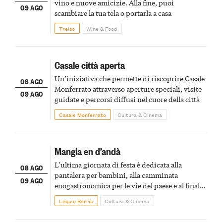
vino e nuove amicizie. Alla fine, puoi
09 AGO
scambiare la tua tela o portarla a casa
Treiso
Wine & Food
Casale città aperta
Un’iniziativa che permette di riscoprire Casale
08 AGO
Monferrato attraverso aperture speciali, visite
09 AGO
guidate e percorsi diffusi nel cuore della città
Casale Monferrato
Cultura & Cinema
Mangia en d’andà
L'ultima giornata di festa è dedicata alla
08 AGO
pantalera per bambini, alla camminata
09 AGO
enogastronomica per le vie del paese e al finale
pirotecnico
Lequio Berria
Cultura & Cinema