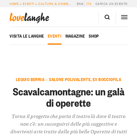
HOME
»
EVENTI
»
CULTURA & CINEMA
»
SCAVALCAMONTAGNE: UN GALÀ DI O
ENG
ITA
CARICA UN EVENTO
love
langhe
VISITA LE LANGHE
EVENTI
MAGAZINE
SHOP
LEQUIO BERRIA — SALONE POLIVALENTE, EX BOCCIOFILA
Scavalcamontagne: un galà
di operette
Torna il progetto che porta il teatro là dove il teatro
non c'è: un susseguirsi delle più suggestive e
divertenti arie tratte dalle più belle Operette di tutti