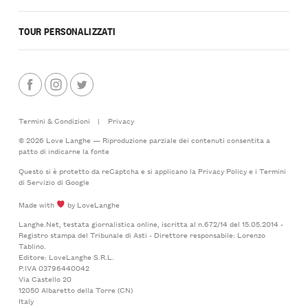
TOUR PERSONALIZZATI
Termini & Condizioni
|
Privacy
© 2026 Love Langhe — Riproduzione parziale dei contenuti consentita a
patto di indicarne la fonte
Questo si è protetto da reCaptcha e si applicano la
Privacy Policy
e i
Termini
di Servizio
di Google
Made with
by LoveLanghe
Langhe.Net, testata giornalistica online, iscritta al n.672/14 del 15.05.2014 -
Registro stampa del Tribunale di Asti - Direttore responsabile: Lorenzo
Tablino.
Editore: LoveLanghe S.R.L.
P.IVA 03796440042
Via Castello 20
12050 Albaretto della Torre (CN)
Italy