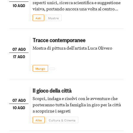
reperti unici, ricerca scientifica e suggestione
10 AGO
visiva, portando ancora una volta al centro
della scena le meraviglie del passato astigiano
Asti
Mostre
Tracce contemporanee
Mostra di pittura dell'artista Luca Olivero
07 AGO
17 AGO
Mango
Il gioco della città
Scopri, indaga e risolvi con le avventure che
07 AGO
porteranno tutta la famiglia in giro per la città
10 AGO
a scoprirne i segreti
Alba
Cultura & Cinema