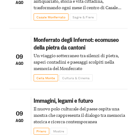
antiquariato, storia e vita cittadina,
AGO
trasformando ogni mese il centro di Casale
Monferrato in un luogo di scoperta e racconto
Casale Monferrato
Sagre & Fiere
Monferrato degli Infernot: ecomuseo
della pietra da cantoni
09
Un viaggio sotterraneo tra silenzi di pietra,
saperi contadini e paesaggi scolpiti nella
AGO
memoria del Monferrato
Cella Monte
Cultura & Cinema
Immagini, legami e futuro
Il nuovo polo culturale del paese ospita una
09
mostra che rappresenta il dialogo tra memoria
AGO
storica e ricerca contemporanea
Priero
Mostre