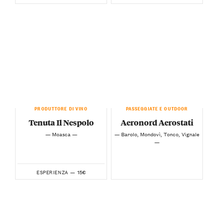
PRODUTTORE DI VINO
PASSEGGIATE E OUTDOOR
Tenuta Il Nespolo
Aeronord Aerostati
— Moasca —
— Barolo, Mondovì, Tonco, Vignale
—
15€
ESPERIENZA —