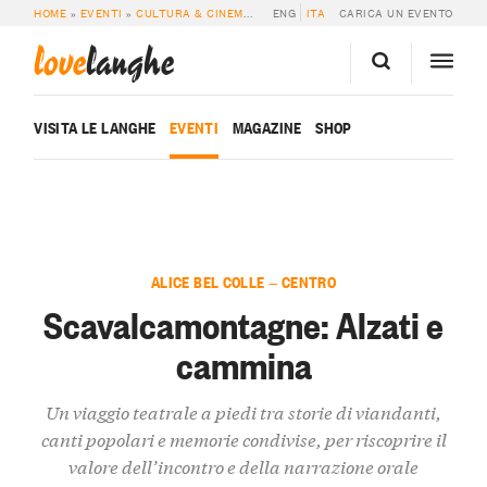
HOME
»
EVENTI
»
CULTURA & CINEMA
»
SCAVALCAMONTAGNE: ALZATI E CAM
ENG
ITA
CARICA UN EVENTO
love
langhe
VISITA LE LANGHE
EVENTI
MAGAZINE
SHOP
ALICE BEL COLLE — CENTRO
Scavalcamontagne: Alzati e
cammina
Un viaggio teatrale a piedi tra storie di viandanti,
canti popolari e memorie condivise, per riscoprire il
valore dell’incontro e della narrazione orale