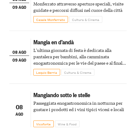
Monferrato attraverso aperture speciali, visite
09 AGO
guidate e percorsi diffusi nel cuore della città
Casale Monferrato
Cultura & Cinema
Mangia en d’andà
L'ultima giornata di festa è dedicata alla
08 AGO
pantalera per bambini, alla camminata
09 AGO
enogastronomica per le vie del paese e al finale
pirotecnico
Lequio Berria
Cultura & Cinema
Mangiando sotto le stelle
Passeggiata enogastronomica in notturna per
08
gustare i prodotti ed i vini tipici vicesi e locali
AGO
Vicoforte
Wine & Food