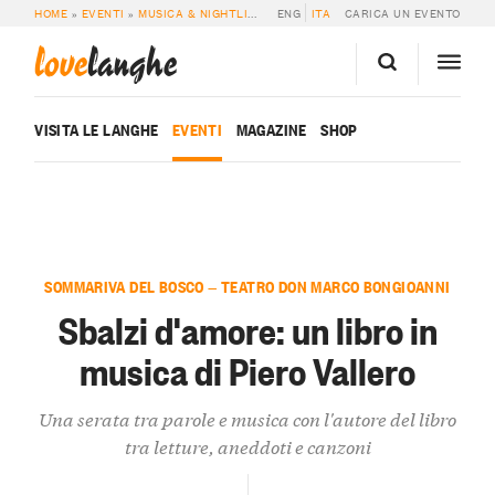
HOME
»
EVENTI
»
MUSICA & NIGHTLIFE
»
SBALZI D’AMORE: UN LIBRO IN MUSI
ENG
ITA
CARICA UN EVENTO
love
langhe
VISITA LE LANGHE
EVENTI
MAGAZINE
SHOP
SOMMARIVA DEL BOSCO — TEATRO DON MARCO BONGIOANNI
Sbalzi d'amore: un libro in
musica di Piero Vallero
Una serata tra parole e musica con l'autore del libro
tra letture, aneddoti e canzoni