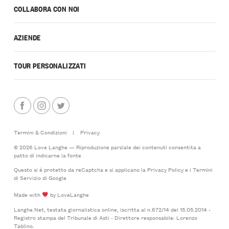
COLLABORA CON NOI
AZIENDE
TOUR PERSONALIZZATI
Termini & Condizioni
|
Privacy
© 2026 Love Langhe — Riproduzione parziale dei contenuti consentita a
patto di indicarne la fonte
Questo si è protetto da reCaptcha e si applicano la
Privacy Policy
e i
Termini
di Servizio
di Google
Made with
by LoveLanghe
Langhe.Net, testata giornalistica online, iscritta al n.672/14 del 15.05.2014 -
Registro stampa del Tribunale di Asti - Direttore responsabile: Lorenzo
Tablino.