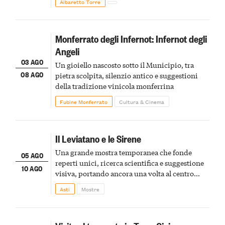
Albaretto Torre
Monferrato degli Infernot: Infernot degli
Angeli
03 AGO
Un gioiello nascosto sotto il Municipio, tra
08 AGO
pietra scolpita, silenzio antico e suggestioni
della tradizione vinicola monferrina
Fubine Monferrato
Cultura & Cinema
Il Leviatano e le Sirene
Una grande mostra temporanea che fonde
05 AGO
reperti unici, ricerca scientifica e suggestione
10 AGO
visiva, portando ancora una volta al centro
della scena le meraviglie del passato astigiano
Asti
Mostre