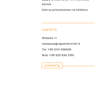
esclusi
Solo su prenotazione via telefono.
CONTATTI
Website ↝
massasso@vignetibrichet.it
Tel: +39 0141 958436
Mob: +39 320 634 2165
CONTATTA