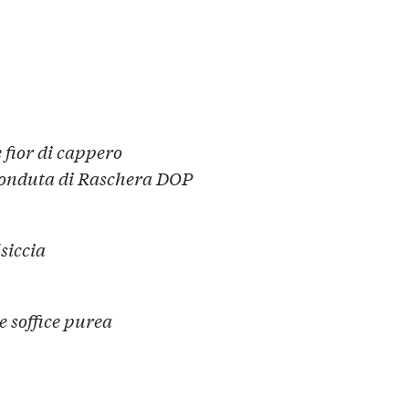
e fior di cappero
e fonduta di Raschera DOP
siccia
e soffice purea