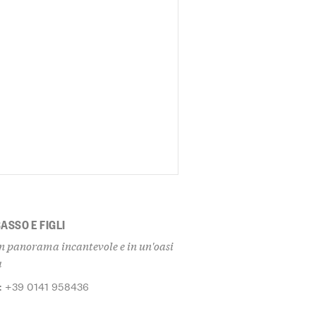
ASSO E FIGLI
n un panorama incantevole e in un'oasi
à
: +39 0141 958436