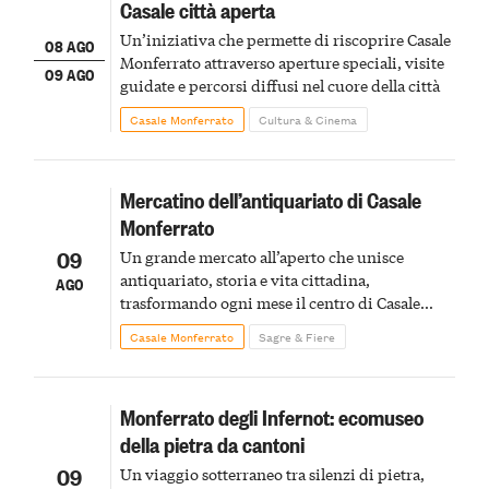
Casale città aperta
Un’iniziativa che permette di riscoprire Casale
08 AGO
Monferrato attraverso aperture speciali, visite
09 AGO
guidate e percorsi diffusi nel cuore della città
Casale Monferrato
Cultura & Cinema
Mercatino dell’antiquariato di Casale
Monferrato
09
Un grande mercato all’aperto che unisce
antiquariato, storia e vita cittadina,
AGO
trasformando ogni mese il centro di Casale
Monferrato in un luogo di scoperta e racconto
Casale Monferrato
Sagre & Fiere
Monferrato degli Infernot: ecomuseo
della pietra da cantoni
09
Un viaggio sotterraneo tra silenzi di pietra,