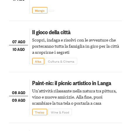
Mango
Il gioco della città
Scopri, indaga e risolvi con le avventure che
07 AGO
porteranno tutta la famiglia in giro per la città
10 AGO
a scoprirne i segreti
Alba
Cultura & Cinema
Paint-nic: il picnic artistico in Langa
Un'attività rilassante nella natura tra pittura,
08 AGO
vino e nuove amicizie. Alla fine, puoi
09 AGO
scambiare la tua tela o portarla a casa
Treiso
Wine & Food