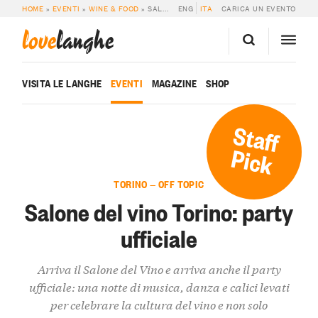
HOME
»
EVENTI
»
WINE & FOOD
»
SALONE DEL VINO TORINO: PARTY UFFICIALE
ENG
ITA
CARICA UN EVENTO
love
langhe
VISITA LE LANGHE
EVENTI
MAGAZINE
SHOP
Staff
Pick
TORINO — OFF TOPIC
Salone del vino Torino: party
ufficiale
Arriva il Salone del Vino e arriva anche il party
ufficiale: una notte di musica, danza e calici levati
per celebrare la cultura del vino e non solo