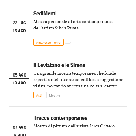
SediMenti
Mostra personale di arte contemporanea
22 LUG
dell'artista Silvia Ruata
16 AGO
Albaretto Torre
Il Leviatano e le Sirene
Una grande mostra temporanea che fonde
05 AGO
reperti unici, ricerca scientifica e suggestione
10 AGO
visiva, portando ancora una volta al centro
della scena le meraviglie del passato astigiano
Asti
Mostre
Tracce contemporanee
Mostra di pittura dell'artista Luca Olivero
07 AGO
17 AGO