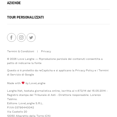
AZIENDE
TOUR PERSONALIZZATI
Termini & Condizioni
|
Privacy
© 2026 Love Langhe — Riproduzione parziale dei contenuti consentita a
patto di indicarne la fonte
Questo si è protetto da reCaptcha e si applicano la
Privacy Policy
e i
Termini
di Servizio
di Google
Made with
by LoveLanghe
Langhe.Net, testata giornalistica online, iscritta al n.672/14 del 15.05.2014 -
Registro stampa del Tribunale di Asti - Direttore responsabile: Lorenzo
Tablino.
Editore: LoveLanghe S.R.L.
P.IVA 03796440042
Via Castello 20
12050 Albaretto della Torre (CN)