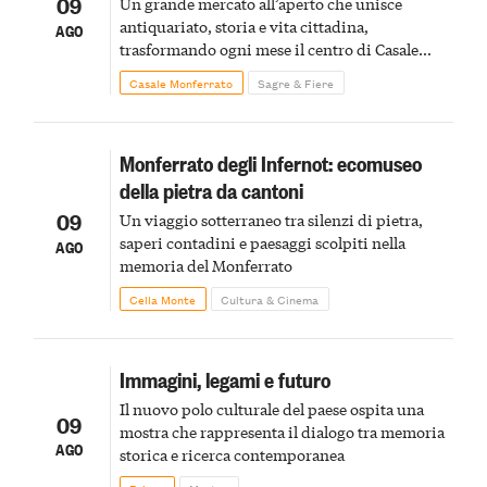
09
Un grande mercato all’aperto che unisce
antiquariato, storia e vita cittadina,
AGO
trasformando ogni mese il centro di Casale
Monferrato in un luogo di scoperta e racconto
Casale Monferrato
Sagre & Fiere
Monferrato degli Infernot: ecomuseo
della pietra da cantoni
09
Un viaggio sotterraneo tra silenzi di pietra,
saperi contadini e paesaggi scolpiti nella
AGO
memoria del Monferrato
Cella Monte
Cultura & Cinema
Immagini, legami e futuro
Il nuovo polo culturale del paese ospita una
09
mostra che rappresenta il dialogo tra memoria
AGO
storica e ricerca contemporanea