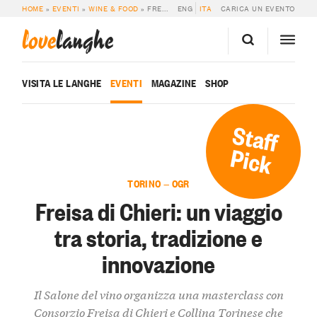
HOME
»
EVENTI
»
WINE & FOOD
»
FREISA DI CHIERI: UN VIAGGIO TRA STORIA, TRADIZIONE E INNOVAZIONE
ENG
ITA
CARICA UN EVENTO
love
langhe
VISITA LE LANGHE
EVENTI
MAGAZINE
SHOP
Staff
Pick
TORINO — OGR
Freisa di Chieri: un viaggio
tra storia, tradizione e
innovazione
Il Salone del vino organizza una masterclass con
Consorzio Freisa di Chieri e Collina Torinese che