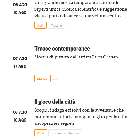
Una grande mostra temporanea che fonde
05 AGO
reperti unici, ricerca scientifica e suggestione
10 AGO
visiva, portando ancora una volta al centro
della scena le meraviglie del passato astigiano
Asti
Mostre
Tracce contemporanee
Mostra di pittura dell'artista Luca Olivero
07 AGO
17 AGO
Mango
Il gioco della città
Scopri, indaga e risolvi con le avventure che
07 AGO
porteranno tutta la famiglia in giro per la città
10 AGO
a scoprirne i segreti
Alba
Cultura & Cinema