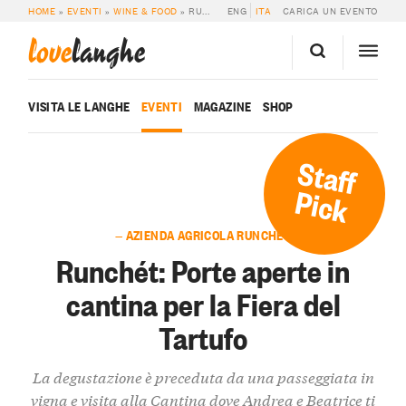
HOME
»
EVENTI
»
WINE & FOOD
»
RUNCHÉT: PORTE APERTE IN CANTINA PER LA FIERA DEL TARTUFO
ENG
ITA
CARICA UN EVENTO
love
langhe
VISITA LE LANGHE
EVENTI
MAGAZINE
SHOP
Staff
Pick
— AZIENDA AGRICOLA RUNCHÉT
Runchét: Porte aperte in
cantina per la Fiera del
Tartufo
La degustazione è preceduta da una passeggiata in
vigna e visita alla Cantina dove Andrea e Beatrice ti