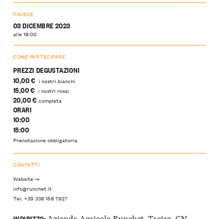
FINISCE
03 DICEMBRE 2023
alle 18:00
COME PARTECIPARE
PREZZI DEGUSTAZIONI
10,00 €
i nostri bianchi
15,00 €
i nostri rossi
20,00 €
completa
ORARI
10:00
15:00
Prenotazione obbligatoria.
CONTATTI
Website ↝
info@runchet.it
Tel: +39 338 168 7927
Azienda Agricola Runchet, Treiso, CN,
INDIRIZZO: