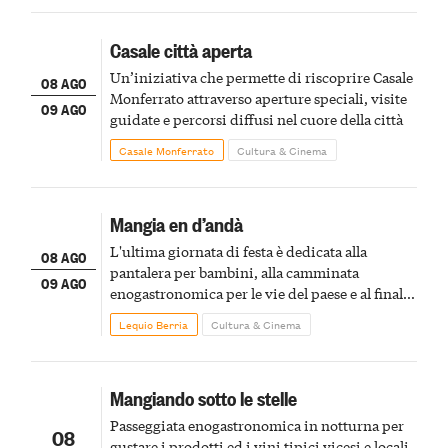
Casale città aperta
Un’iniziativa che permette di riscoprire Casale
08 AGO
Monferrato attraverso aperture speciali, visite
09 AGO
guidate e percorsi diffusi nel cuore della città
Casale Monferrato
Cultura & Cinema
Mangia en d’andà
L'ultima giornata di festa è dedicata alla
08 AGO
pantalera per bambini, alla camminata
09 AGO
enogastronomica per le vie del paese e al finale
pirotecnico
Lequio Berria
Cultura & Cinema
Mangiando sotto le stelle
Passeggiata enogastronomica in notturna per
08
gustare i prodotti ed i vini tipici vicesi e locali