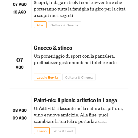
Scopri, indaga e risolvi con le avventure che
07 AGO
porteranno tutta la famiglia in giro per la città
10 AGO
a scoprirne i segreti
Alba
Cultura & Cinema
Gnocco & stinco
Un pomeriggio di sport con la pantalera,
07
prelibatezze gastronomiche tipiche e arte
AGO
Lequio Berria
Cultura & Cinema
Paint-nic: il picnic artistico in Langa
Un'attività rilassante nella natura tra pittura,
08 AGO
vino e nuove amicizie. Alla fine, puoi
09 AGO
scambiare la tua tela o portarla a casa
Treiso
Wine & Food