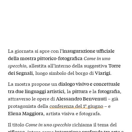
La giornata si apre con l’
inaugurazione ufficiale
Come in uno
della mostra pittorico-fotografica
specchio
, allestita all’interno della suggestiva
Torre
, luogo simbolo del borgo di
.
dei Segnali
Viarigi
La mostra propone un
dialogo visivo e concettuale
, la
e la
,
tra due linguaggi artistici
pittura
fotografia
attraverso le opere di
– già
Alessandro Benvenuti
protagonista della
conferenza del 1° giugno
– e
, artista visiva e fotografa.
Elena Maggiora
Il titolo
Come in uno specchio
richiama il tema del
, inteso come
riflesso
interazione profonda tra arte e