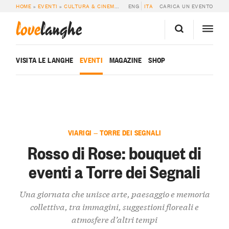
HOME
»
EVENTI
»
CULTURA & CINEMA
»
ROSSO DI ROSE: BOUQUET DI EVENTI 
ENG
ITA
CARICA UN EVENTO
love
langhe
VISITA LE LANGHE
EVENTI
MAGAZINE
SHOP
VIARIGI — TORRE DEI SEGNALI
Rosso di Rose: bouquet di
eventi a Torre dei Segnali
Una giornata che unisce arte, paesaggio e memoria
collettiva, tra immagini, suggestioni floreali e
atmosfere d’altri tempi