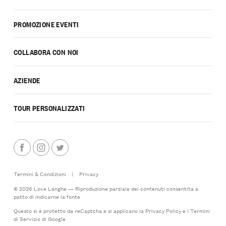
PROMOZIONE EVENTI
COLLABORA CON NOI
AZIENDE
TOUR PERSONALIZZATI
Termini & Condizioni
|
Privacy
© 2026 Love Langhe — Riproduzione parziale dei contenuti consentita a
patto di indicarne la fonte
Questo si è protetto da reCaptcha e si applicano la
Privacy Policy
e i
Termini
di Servizio
di Google