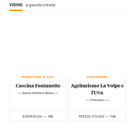
VICINO
a questo evento
PRODUTTORE DI VINO
AGRITURISMO
Cascina Fontanette
Agriturismo La Volpe e
l'Uva
— Santo Stefano Belbo —
— Cherasco —
15€
70€
ESPERIENZA —
PREZZO STANZE —