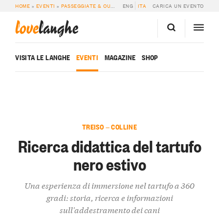
HOME
»
EVENTI
»
PASSEGGIATE & OUTDOOR
ENG
»
RICERCA DIDATTICA DEL TART
ITA
CARICA UN EVENTO
love
langhe
VISITA LE LANGHE
EVENTI
MAGAZINE
SHOP
TREISO — COLLINE
Ricerca didattica del tartufo
nero estivo
Una esperienza di immersione nel tartufo a 360
gradi: storia, ricerca e informazioni
sull'addestramento dei cani