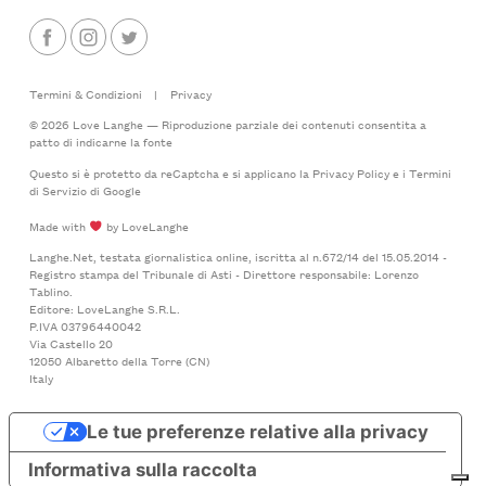
Termini & Condizioni
|
Privacy
© 2026 Love Langhe — Riproduzione parziale dei contenuti consentita a
patto di indicarne la fonte
Questo si è protetto da reCaptcha e si applicano la
Privacy Policy
e i
Termini
di Servizio
di Google
Made with
by LoveLanghe
Langhe.Net, testata giornalistica online, iscritta al n.672/14 del 15.05.2014 -
Registro stampa del Tribunale di Asti - Direttore responsabile: Lorenzo
Tablino.
Editore: LoveLanghe S.R.L.
P.IVA 03796440042
Via Castello 20
12050 Albaretto della Torre (CN)
Italy
Le tue preferenze relative alla privacy
Informativa sulla raccolta