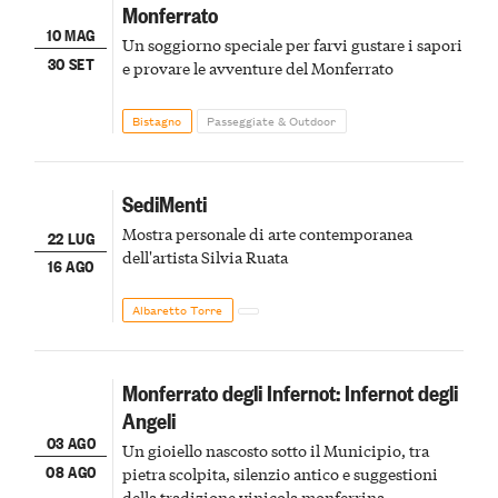
Monferrato
10 MAG
Un soggiorno speciale per farvi gustare i sapori
30 SET
e provare le avventure del Monferrato
Bistagno
Passeggiate & Outdoor
SediMenti
Mostra personale di arte contemporanea
22 LUG
dell'artista Silvia Ruata
16 AGO
Albaretto Torre
Monferrato degli Infernot: Infernot degli
Angeli
03 AGO
Un gioiello nascosto sotto il Municipio, tra
08 AGO
pietra scolpita, silenzio antico e suggestioni
della tradizione vinicola monferrina