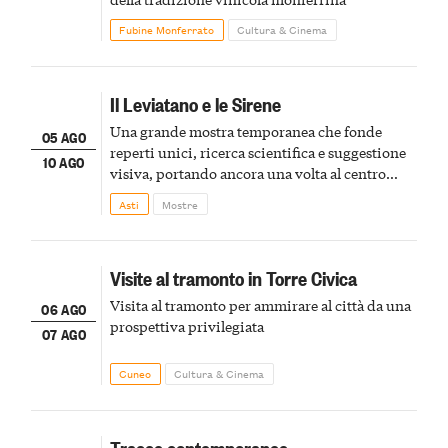
Fubine Monferrato
Cultura & Cinema
Il Leviatano e le Sirene
Una grande mostra temporanea che fonde
05 AGO
reperti unici, ricerca scientifica e suggestione
10 AGO
visiva, portando ancora una volta al centro
della scena le meraviglie del passato astigiano
Asti
Mostre
Visite al tramonto in Torre Civica
Visita al tramonto per ammirare al città da una
06 AGO
prospettiva privilegiata
07 AGO
Cuneo
Cultura & Cinema
Tracce contemporanee