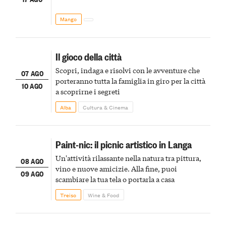
Mango
Il gioco della città
Scopri, indaga e risolvi con le avventure che
07 AGO
porteranno tutta la famiglia in giro per la città
10 AGO
a scoprirne i segreti
Alba
Cultura & Cinema
Paint-nic: il picnic artistico in Langa
Un'attività rilassante nella natura tra pittura,
08 AGO
vino e nuove amicizie. Alla fine, puoi
09 AGO
scambiare la tua tela o portarla a casa
Treiso
Wine & Food