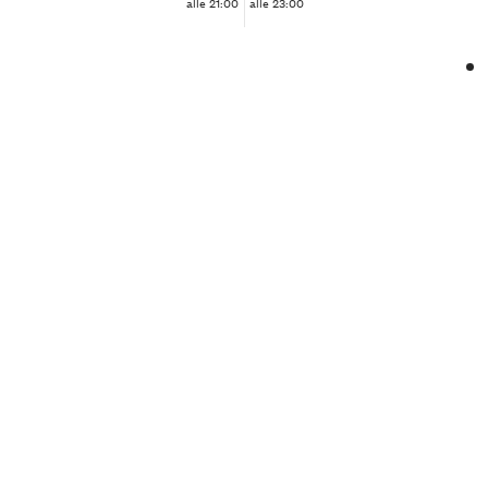
alle 21:00
alle 23:00
❮
❯