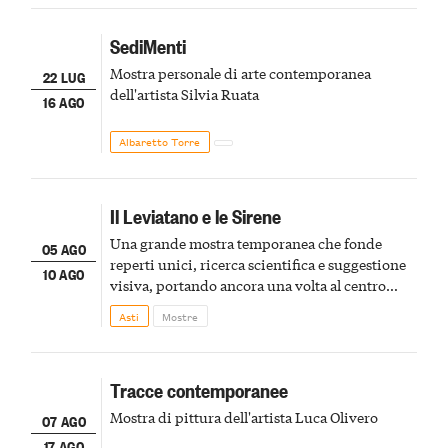
SediMenti
Mostra personale di arte contemporanea
22 LUG
dell'artista Silvia Ruata
16 AGO
Albaretto Torre
Il Leviatano e le Sirene
Una grande mostra temporanea che fonde
05 AGO
reperti unici, ricerca scientifica e suggestione
10 AGO
visiva, portando ancora una volta al centro
della scena le meraviglie del passato astigiano
Asti
Mostre
Tracce contemporanee
Mostra di pittura dell'artista Luca Olivero
07 AGO
17 AGO