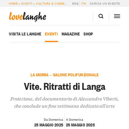
HOME
»
EVENTI
»
CULTURA & CINEMA
»
VITE. RITRATTI DI LANGA
ENG
ITA
CARICA UN EVENTO
love
langhe
VISITA LE LANGHE
EVENTI
MAGAZINE
SHOP
LA MORRA — SALONE POLIFUNZIONALE
Vite. Ritratti di Langa
Proiezione, del documentario di Alessandro Viberti,
che conclude un fine settimana dedicato all'arte
Da Domenica
A Domenica
25 MAGGIO 2025
25 MAGGIO 2025