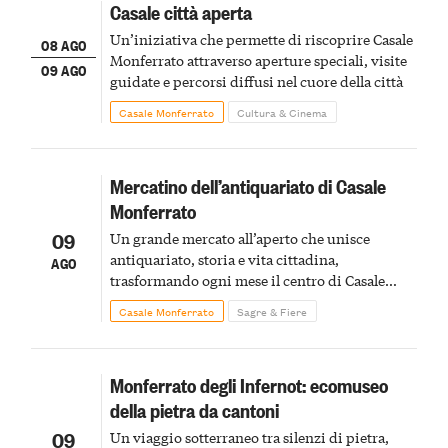
Casale città aperta
Un’iniziativa che permette di riscoprire Casale
08 AGO
Monferrato attraverso aperture speciali, visite
09 AGO
guidate e percorsi diffusi nel cuore della città
Casale Monferrato
Cultura & Cinema
Mercatino dell’antiquariato di Casale
Monferrato
09
Un grande mercato all’aperto che unisce
antiquariato, storia e vita cittadina,
AGO
trasformando ogni mese il centro di Casale
Monferrato in un luogo di scoperta e racconto
Casale Monferrato
Sagre & Fiere
Monferrato degli Infernot: ecomuseo
della pietra da cantoni
09
Un viaggio sotterraneo tra silenzi di pietra,