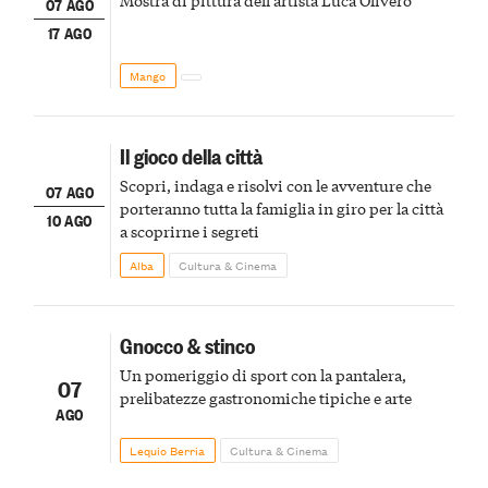
Mostra di pittura dell'artista Luca Olivero
07 AGO
17 AGO
Mango
Il gioco della città
Scopri, indaga e risolvi con le avventure che
07 AGO
porteranno tutta la famiglia in giro per la città
10 AGO
a scoprirne i segreti
Alba
Cultura & Cinema
Gnocco & stinco
Un pomeriggio di sport con la pantalera,
07
prelibatezze gastronomiche tipiche e arte
AGO
Lequio Berria
Cultura & Cinema