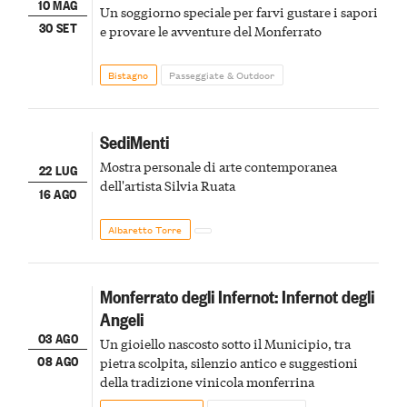
10 MAG
Un soggiorno speciale per farvi gustare i sapori
30 SET
e provare le avventure del Monferrato
Bistagno
Passeggiate & Outdoor
SediMenti
Mostra personale di arte contemporanea
22 LUG
dell'artista Silvia Ruata
16 AGO
Albaretto Torre
Monferrato degli Infernot: Infernot degli
Angeli
03 AGO
Un gioiello nascosto sotto il Municipio, tra
08 AGO
pietra scolpita, silenzio antico e suggestioni
della tradizione vinicola monferrina