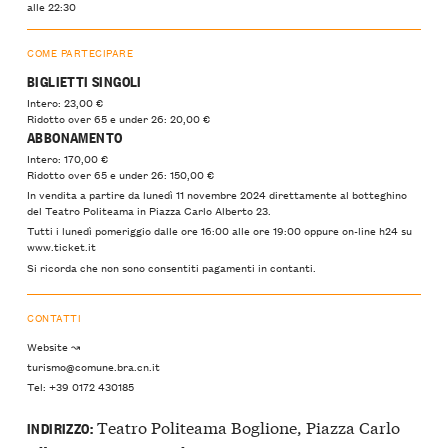
alle 22:30
COME PARTECIPARE
BIGLIETTI SINGOLI
Intero: 23,00 €
Ridotto over 65 e under 26: 20,00 €
ABBONAMENTO
Intero: 170,00 €
Ridotto over 65 e under 26: 150,00 €
In vendita a partire da lunedì 11 novembre 2024 direttamente al botteghino
del Teatro Politeama in Piazza Carlo Alberto 23.
Tutti i lunedì pomeriggio dalle ore 16:00 alle ore 19:00 oppure on-line h24 su
www.ticket.it
Si ricorda che non sono consentiti pagamenti in contanti.
CONTATTI
Website ↝
turismo@comune.bra.cn.it
Tel: +39 0172 430185
Teatro Politeama Boglione, Piazza Carlo
INDIRIZZO: