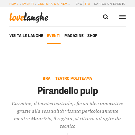
HOME
»
EVENTI
»
CULTURA & CINEMA
»
PIRANDELLO PULP
ENG
ITA
CARICA UN EVENTO
love
langhe
VISITA LE LANGHE
EVENTI
MAGAZINE
SHOP
BRA — TEATRO POLITEAMA
Pirandello pulp
Carmine, il tecnico teatrale, sforna idee innovative
grazie alla sessualità vissuta pericolosamente
mentre Maurizio, il regista, si ritrova ad agire da
tecnico