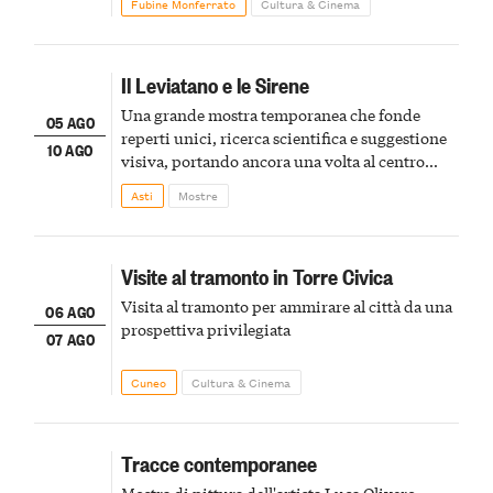
Fubine Monferrato
Cultura & Cinema
Il Leviatano e le Sirene
Una grande mostra temporanea che fonde
05 AGO
reperti unici, ricerca scientifica e suggestione
10 AGO
visiva, portando ancora una volta al centro
della scena le meraviglie del passato astigiano
Asti
Mostre
Visite al tramonto in Torre Civica
Visita al tramonto per ammirare al città da una
06 AGO
prospettiva privilegiata
07 AGO
Cuneo
Cultura & Cinema
Tracce contemporanee