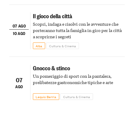
Il gioco della città
Scopri, indaga e risolvi con le avventure che
07 AGO
porteranno tutta la famiglia in giro per la città
10 AGO
a scoprirne i segreti
Alba
Cultura & Cinema
Gnocco & stinco
Un pomeriggio di sport con la pantalera,
07
prelibatezze gastronomiche tipiche e arte
AGO
Lequio Berria
Cultura & Cinema