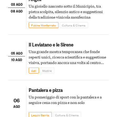
03 AGO
Un gioiello nascosto sotto il Municipio, tra
08 AGO
pietra scolpita, silenzio antico e suggestioni
della tradizione vinicola monferrina
Fubine Monferrato
Cultura & Cinema
Il Leviatano e le Sirene
Una grande mostra temporanea che fonde
05 AGO
reperti unici, ricerca scientifica e suggestione
10 AGO
visiva, portando ancora una volta al centro
della scena le meraviglie del passato astigiano
Asti
Mostre
Pantalera e pizza
Un pomeriggio di sport con la pantalera e a
06
seguire cena con pizza e non solo
AGO
Lequio Berria
Cultura & Cinema