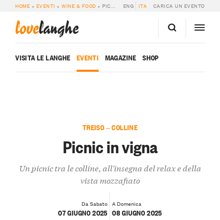
HOME
»
EVENTI
»
WINE & FOOD
»
PICNIC IN VIGNA
ENG
ITA
CARICA UN EVENTO
love
langhe
VISITA LE LANGHE
EVENTI
MAGAZINE
SHOP
TREISO — COLLINE
Picnic in vigna
Un picnic tra le colline, all'insegna del relax e della
vista mozzafiato
Da Sabato
A Domenica
07 GIUGNO 2025
08 GIUGNO 2025