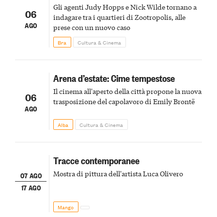
Gli agenti Judy Hopps e Nick Wilde tornano a
06
indagare tra i quartieri di Zootropolis, alle
AGO
prese con un nuovo caso
Bra
Cultura & Cinema
Arena d’estate: Cime tempestose
Il cinema all'aperto della città propone la nuova
06
trasposizione del capolavoro di Emily Brontë
AGO
Alba
Cultura & Cinema
Tracce contemporanee
Mostra di pittura dell'artista Luca Olivero
07 AGO
17 AGO
Mango