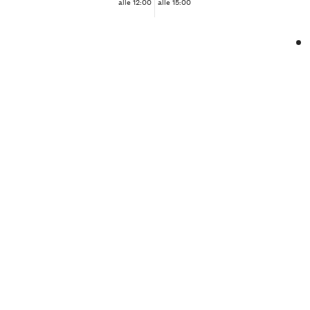
alle 12:00
alle 15:00
❮
❯