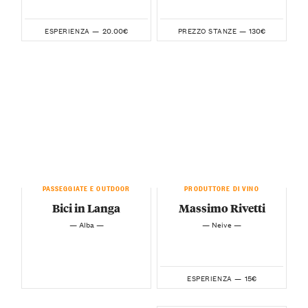
20.00€
130€
ESPERIENZA —
PREZZO STANZE —
PASSEGGIATE E OUTDOOR
PRODUTTORE DI VINO
Bici in Langa
Massimo Rivetti
— Alba —
— Neive —
15€
ESPERIENZA —