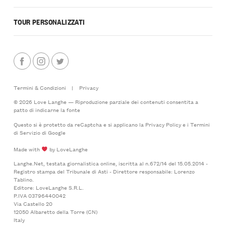
TOUR PERSONALIZZATI
Termini & Condizioni
|
Privacy
© 2026 Love Langhe — Riproduzione parziale dei contenuti consentita a
patto di indicarne la fonte
Questo si è protetto da reCaptcha e si applicano la
Privacy Policy
e i
Termini
di Servizio
di Google
Made with
by LoveLanghe
Langhe.Net, testata giornalistica online, iscritta al n.672/14 del 15.05.2014 -
Registro stampa del Tribunale di Asti - Direttore responsabile: Lorenzo
Tablino.
Editore: LoveLanghe S.R.L.
P.IVA 03796440042
Via Castello 20
12050 Albaretto della Torre (CN)
Italy