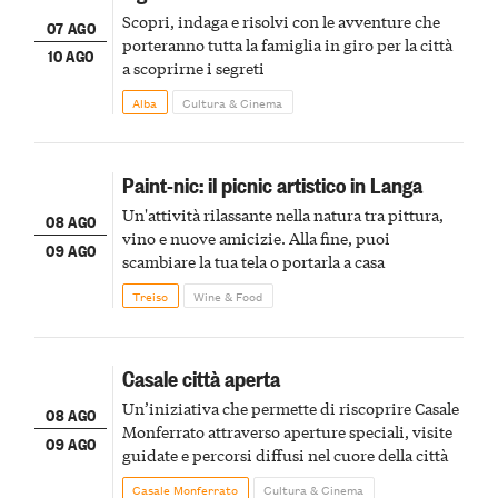
Scopri, indaga e risolvi con le avventure che
07 AGO
porteranno tutta la famiglia in giro per la città
10 AGO
a scoprirne i segreti
Alba
Cultura & Cinema
Paint-nic: il picnic artistico in Langa
Un'attività rilassante nella natura tra pittura,
08 AGO
vino e nuove amicizie. Alla fine, puoi
09 AGO
scambiare la tua tela o portarla a casa
Treiso
Wine & Food
Casale città aperta
Un’iniziativa che permette di riscoprire Casale
08 AGO
Monferrato attraverso aperture speciali, visite
09 AGO
guidate e percorsi diffusi nel cuore della città
Casale Monferrato
Cultura & Cinema