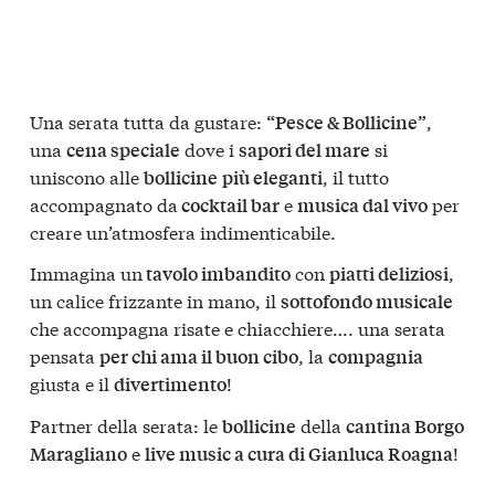
Una serata tutta da gustare:
,
“Pesce & Bollicine”
una
dove i
si
cena speciale
sapori del mare
uniscono alle
, il tutto
bollicine
più eleganti
accompagnato da
e
per
cocktail bar
musica dal vivo
creare un’atmosfera indimenticabile.
Immagina un
con
,
tavolo imbandito
piatti deliziosi
un calice frizzante in mano, il
sottofondo musicale
che accompagna risate e chiacchiere…. una serata
pensata
, la
per chi ama il buon cibo
compagnia
giusta e il
!
divertimento
Partner della serata: le
della
bollicine
cantina Borgo
e
!
Maragliano
live music a cura di Gianluca Roagna