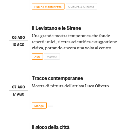
Fubine Monferrato
Cultura & Cinema
Il Leviatano e le Sirene
Una grande mostra temporanea che fonde
05 AGO
reperti unici, ricerca scientifica e suggestione
10 AGO
visiva, portando ancora una volta al centro
della scena le meraviglie del passato astigiano
Asti
Mostre
Tracce contemporanee
Mostra di pittura dell'artista Luca Olivero
07 AGO
17 AGO
Mango
Il gioco della città