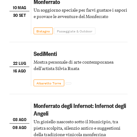
Monferrato
10 MAG
Un soggiorno speciale per farvi gustare i sapori
30 SET
e provare le avventure del Monferrato
Bistagno
Passeggiate & Outdoor
SediMenti
Mostra personale di arte contemporanea
22 LUG
dell'artista Silvia Ruata
16 AGO
Albaretto Torre
Monferrato degli Infernot: Infernot degli
Angeli
03 AGO
Un gioiello nascosto sotto il Municipio, tra
08 AGO
pietra scolpita, silenzio antico e suggestioni
della tradizione vinicola monferrina