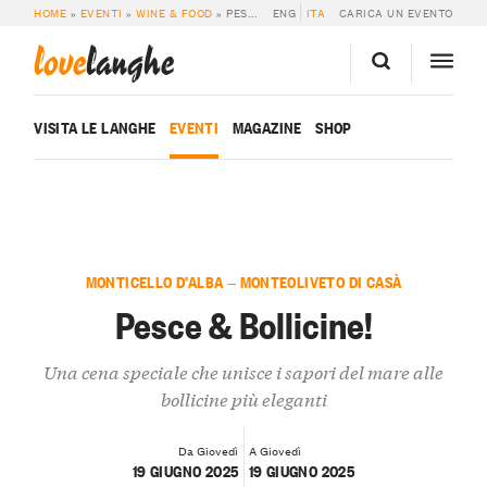
HOME
»
EVENTI
»
WINE & FOOD
»
PESCE & BOLLICINE!
ENG
ITA
CARICA UN EVENTO
love
langhe
VISITA LE LANGHE
EVENTI
MAGAZINE
SHOP
MONTICELLO D’ALBA — MONTEOLIVETO DI CASÀ
Pesce & Bollicine!
Una cena speciale che unisce i sapori del mare alle
bollicine più eleganti
Da Giovedì
A Giovedì
19 GIUGNO 2025
19 GIUGNO 2025