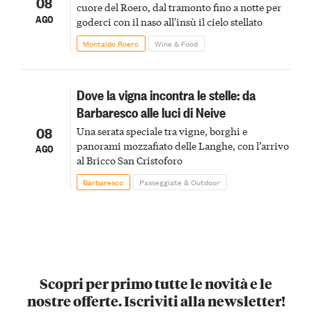
08
cuore del Roero, dal tramonto fino a notte per
AGO
goderci con il naso all'insù il cielo stellato
Montaldo Roero
Wine & Food
Dove la vigna incontra le stelle: da
Barbaresco alle luci di Neive
08
Una serata speciale tra vigne, borghi e
panorami mozzafiato delle Langhe, con l’arrivo
AGO
al Bricco San Cristoforo
Barbaresco
Passeggiate & Outdoor
Scopri per primo tutte le novità e le
nostre offerte. Iscriviti alla newsletter!