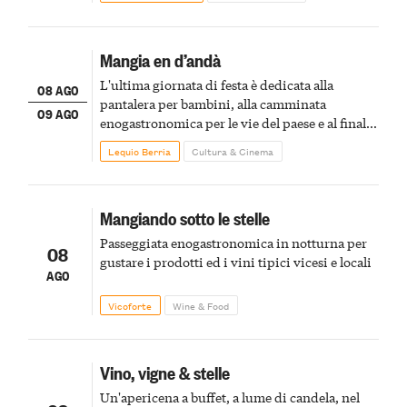
Mangia en d’andà
L'ultima giornata di festa è dedicata alla
08 AGO
pantalera per bambini, alla camminata
09 AGO
enogastronomica per le vie del paese e al finale
pirotecnico
Lequio Berria
Cultura & Cinema
Mangiando sotto le stelle
Passeggiata enogastronomica in notturna per
08
gustare i prodotti ed i vini tipici vicesi e locali
AGO
Vicoforte
Wine & Food
Vino, vigne & stelle
Un'apericena a buffet, a lume di candela, nel