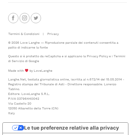
Termini & Condizioni
|
Privacy
© 2026 Love Langhe — Riproduzione parziale dei contenuti consentita a
patto di indicarne la fonte
Questo si è protetto da reCaptcha e si applicano la
Privacy Policy
e i
Termini
di Servizio
di Google
Made with
by LoveLanghe
Langhe.Net, testata giornalistica online, iscritta al n.672/14 del 15.05.2014 -
Registro stampa del Tribunale di Asti - Direttore responsabile: Lorenzo
Tablino.
Editore: LoveLanghe S.R.L.
P.IVA 03796440042
Via Castello 20
12050 Albaretto della Torre (CN)
Italy
Le tue preferenze relative alla privacy