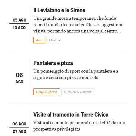
Il Leviatano e le Sirene
Una grande mostra temporanea che fonde
05 AGO
reperti unici, ricerca scientifica e suggestione
10 AGO
visiva, portando ancora una volta al centro
della scena le meraviglie del passato astigiano
Asti
Mostre
Pantalera e pizza
Un pomeriggio di sport con la pantalera e a
06
seguire cena con pizza e non solo
AGO
Lequio Berria
Cultura & Cinema
Visite al tramonto in Torre Civica
Visita al tramonto per ammirare al città da una
06 AGO
prospettiva privilegiata
07 AGO