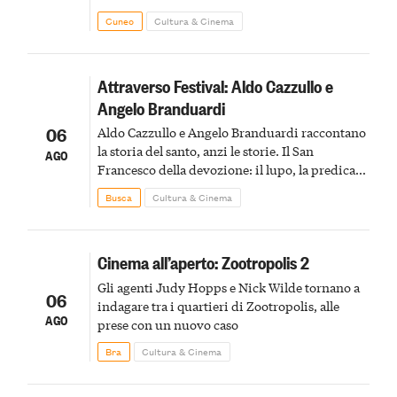
Cuneo
Cultura & Cinema
Attraverso Festival: Aldo Cazzullo e
Angelo Branduardi
06
Aldo Cazzullo e Angelo Branduardi raccontano
la storia del santo, anzi le storie. Il San
AGO
Francesco della devozione: il lupo, la predica
agli uccelli, le stimmate
Busca
Cultura & Cinema
Cinema all’aperto: Zootropolis 2
Gli agenti Judy Hopps e Nick Wilde tornano a
06
indagare tra i quartieri di Zootropolis, alle
AGO
prese con un nuovo caso
Bra
Cultura & Cinema