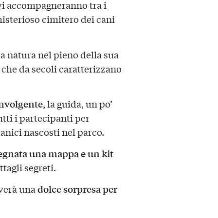
vi accompagneranno tra i
l misterioso cimitero dei cani
a natura nel pieno della sua
 che da secoli caratterizzano
nvolgente
, la guida, un po’
tti i partecipanti per
tanici nascosti nel parco.
egnata una mappa e un kit
tagli segreti.
dolce sorpresa per
everà una