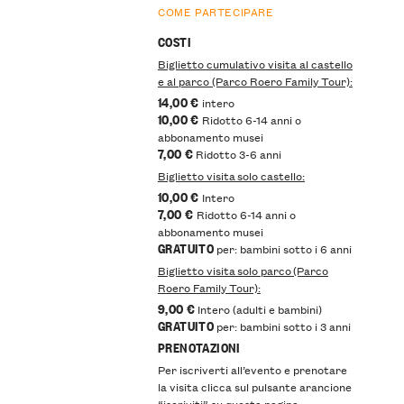
COME PARTECIPARE
COSTI
Biglietto cumulativo visita al castello
e al parco (Parco Roero Family Tour):
14,00 €
intero
10,00 €
Ridotto 6-14 anni o
abbonamento musei
7,00 €
Ridotto 3-6 anni
Biglietto visita solo castello:
10,00 €
Intero
7,00 €
Ridotto 6-14 anni o
abbonamento musei
GRATUITO
per: bambini sotto i 6 anni
Biglietto visita solo parco (Parco
Roero Family Tour):
9,00 €
Intero (adulti e bambini)
GRATUITO
per: bambini sotto i 3 anni
PRENOTAZIONI
Per iscriverti all’evento e prenotare
la visita clicca sul pulsante arancione
“iscriviti” su
questa pagina.