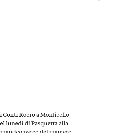
ei Conti Roero
a Monticello
lunedì di Pasquetta
del
alla
 romantico parco del maniero.