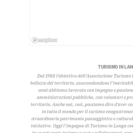
TURISMO IN LA
Dal 1988 l’obiettivo dell’Associazione Turismo 
bellezze del territorio
, assecondandone l’inevitabil
anni abbiamo lavorato con impegno e passione,
amministrazioni pubbliche, con volontari e pro
territorio. Anche noi, così, possiamo dire d’aver c
in tutto il mondo per il turismo enogastronom
straordinario
patrimonio paesaggistico e culturale,
iniziative. Oggi l’impegno di Turismo in Langa con
in questi anni: insieme a soci e collaboratori, n