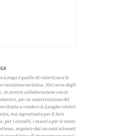
NGA
in Langa è quello di
valorizzare le
e vocazione turistica. Nel corso degli
 in stretta collaborazione con le
duttori, per la valorizzazione del
ontribuito a rendere le Langhe celebri
ico, ma soprattutto per il loro
 per i castelli, i musei
e per le tante
tinua, sospinto dai successi ottenuti
on ci stanchiamo di immaginare nuovi