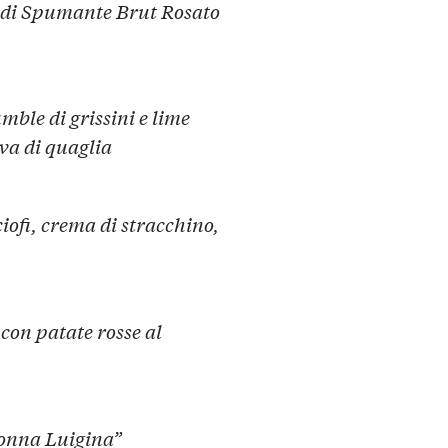
e di Spumante Brut Rosato
mble di grissini e lime
ova di quaglia
iofi, crema di stracchino,
con patate rosse al
nonna Luigina”