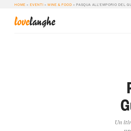
HOME
»
EVENTI
»
WINE & FOOD
»
PASQUA ALL’EMPORIO DEL GU
love
langhe
G
Un iti
pr