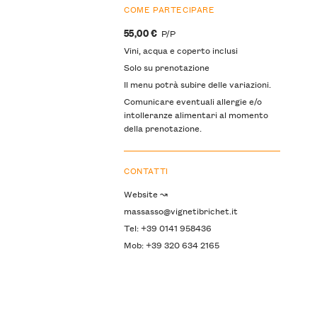
COME PARTECIPARE
55,00 €
P/P
Vini, acqua e coperto inclusi
Solo su prenotazione
Il menu potrà subire delle variazioni.
Comunicare eventuali allergie e/o
intolleranze alimentari al momento
della prenotazione.
CONTATTI
Website ↝
massasso@vignetibrichet.it
Tel: +39 0141 958436
Mob: +39 320 634 2165