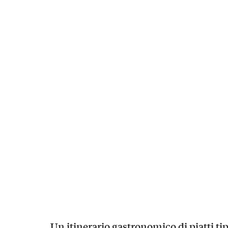
Un itinerario gastronomico di piatti tipi