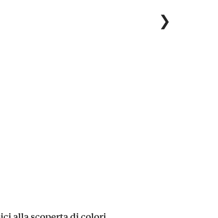
❯
ci alla scoperta di colori,