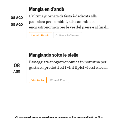
Mangia en d’andà
L'ultima giornata di festa è dedicata alla
08 AGO
pantalera per bambini, alla camminata
09 AGO
enogastronomica per le vie del paese e al finale
pirotecnico
Lequio Berria
Cultura & Cinema
Mangiando sotto le stelle
Passeggiata enogastronomica in notturna per
08
gustare i prodotti ed i vini tipici vicesi e locali
AGO
Vicoforte
Wine & Food
Scopri per primo tutte le novità e le