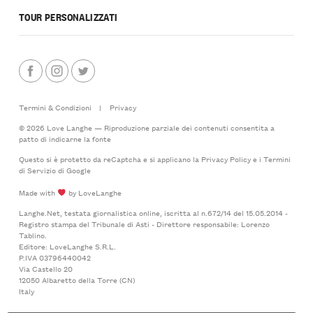
TOUR PERSONALIZZATI
Termini & Condizioni
|
Privacy
© 2026 Love Langhe — Riproduzione parziale dei contenuti consentita a
patto di indicarne la fonte
Questo si è protetto da reCaptcha e si applicano la
Privacy Policy
e i
Termini
di Servizio
di Google
Made with
by LoveLanghe
Langhe.Net, testata giornalistica online, iscritta al n.672/14 del 15.05.2014 -
Registro stampa del Tribunale di Asti - Direttore responsabile: Lorenzo
Tablino.
Editore: LoveLanghe S.R.L.
P.IVA 03796440042
Via Castello 20
12050 Albaretto della Torre (CN)
Italy