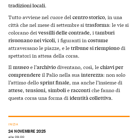
.
tradizioni locali
Tutto avviene nel cuore del
, in una
centro storico
città che nel mese di settembre si
: le vie si
trasforma
colorano dei
, i
vessilli delle contrade
tamburi
, i figuranti in
risuonano nei vicoli
costume
attraversano le piazze, e le
di
tribune si riempiono
spettatori in attesa della corsa.
Il
e l’
diventano, così, le
museo
archivio
chiavi per
il Palio nella sua
: non solo
comprendere
interezza
l’attimo dello
, ma anche l’insieme di
sprint finale
,
,
e
che fanno di
attese
tensioni
simboli
racconti
questa corsa una forma di
.
identità collettiva
INIZIA
24 NOVEMBRE 2025
alle 09:00