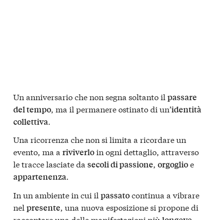
Un anniversario che non segna soltanto il
passare
, ma il permanere ostinato di un’
del tempo
identità
.
collettiva
Una ricorrenza che non si limita a ricordare un
evento, ma a
in ogni dettaglio, attraverso
riviverlo
le tracce lasciate da
,
e
secoli di passione
orgoglio
.
appartenenza
In un ambiente in cui il
continua a vibrare
passato
nel
, una nuova esposizione si propone di
presente
raccontare una delle manifestazioni più
longeve