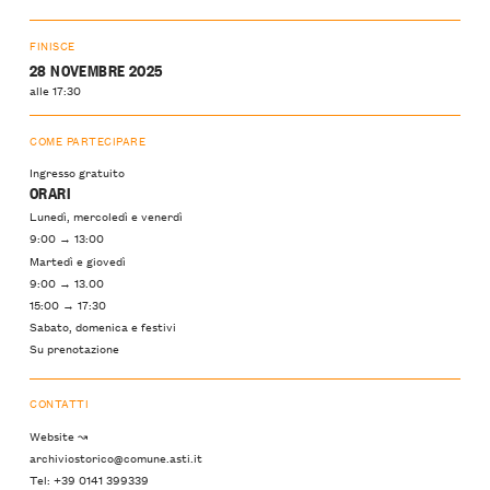
FINISCE
28 NOVEMBRE 2025
alle 17:30
COME PARTECIPARE
Ingresso gratuito
ORARI
Lunedì, mercoledì e venerdì
9:00 → 13:00
Martedì e giovedì
9:00 → 13.00
15:00 → 17:30
Sabato, domenica e festivi
Su prenotazione
CONTATTI
Website ↝
archiviostorico@comune.asti.it
Tel: +39 0141 399339