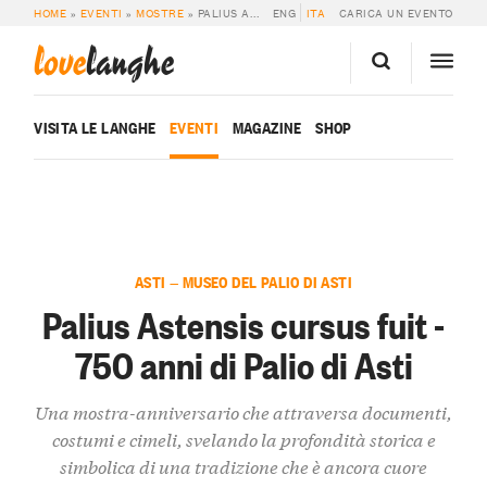
HOME
»
EVENTI
»
MOSTRE
»
PALIUS ASTENSIS CURSUS FUIT – 750 ANNI DI PALIO DI ASTI
ENG
ITA
CARICA UN EVENTO
love
langhe
VISITA LE LANGHE
EVENTI
MAGAZINE
SHOP
ASTI — MUSEO DEL PALIO DI ASTI
Palius Astensis cursus fuit -
750 anni di Palio di Asti
Una mostra-anniversario che attraversa documenti,
costumi e cimeli, svelando la profondità storica e
simbolica di una tradizione che è ancora cuore