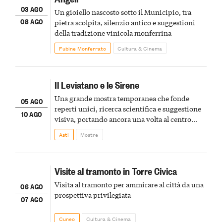
03 AGO
Un gioiello nascosto sotto il Municipio, tra
08 AGO
pietra scolpita, silenzio antico e suggestioni
della tradizione vinicola monferrina
Fubine Monferrato
Cultura & Cinema
Il Leviatano e le Sirene
Una grande mostra temporanea che fonde
05 AGO
reperti unici, ricerca scientifica e suggestione
10 AGO
visiva, portando ancora una volta al centro
della scena le meraviglie del passato astigiano
Asti
Mostre
Visite al tramonto in Torre Civica
Visita al tramonto per ammirare al città da una
06 AGO
prospettiva privilegiata
07 AGO
Cuneo
Cultura & Cinema