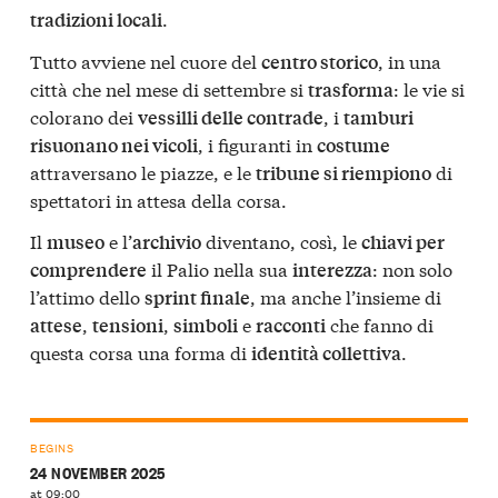
.
tradizioni locali
Tutto avviene nel cuore del
, in una
centro storico
città che nel mese di settembre si
: le vie si
trasforma
colorano dei
, i
vessilli delle contrade
tamburi
, i figuranti in
risuonano nei vicoli
costume
attraversano le piazze, e le
di
tribune si riempiono
spettatori in attesa della corsa.
Il
e l’
diventano, così, le
museo
archivio
chiavi per
il Palio nella sua
: non solo
comprendere
interezza
l’attimo dello
, ma anche l’insieme di
sprint finale
,
,
e
che fanno di
attese
tensioni
simboli
racconti
questa corsa una forma di
.
identità collettiva
BEGINS
24 NOVEMBER 2025
at 09:00