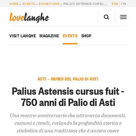
HOME
»
EVENTS
»
EXHIBITIONS
»
PALIUS ASTENSIS CURSUS FUIT – 750 ANNI DI PALIO DI ASTI
ENG
ITA
love
langhe
VISIT LANGHE
MAGAZINE
EVENTS
SHOP
ASTI — MUSEO DEL PALIO DI ASTI
Palius Astensis cursus fuit -
750 anni di Palio di Asti
Una mostra-anniversario che attraversa documenti,
costumi e cimeli, svelando la profondità storica e
simbolica di una tradizione che è ancora cuore