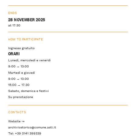
ENDS
28 NOVEMBER 2025
at 17:30
HOW TO PARTICIPATE
Ingresso gratuito
ORARI
Lunedì, mercoledì e venerdì
9:00 → 13:00
Martedì e giovedì
9:00 → 13.00
15:00 → 17:30
Sabato, domenica e festivi
Su prenotazione
CONTACTS
Website ↝
archiviostorico@comune.asti.it
Tel: +39 0141 399339