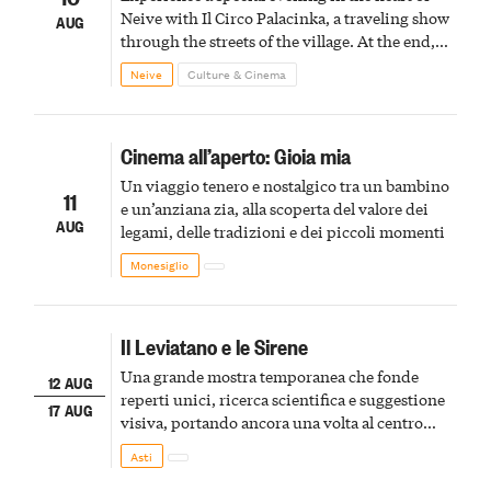
Neive with Il Circo Palacinka, a traveling show
AUG
through the streets of the village. At the end,
Cascina Fonda Winery will offer a tasting of
Neive
Culture & Cinema
two sparkling wines.
Cinema all’aperto: Gioia mia
Un viaggio tenero e nostalgico tra un bambino
11
e un’anziana zia, alla scoperta del valore dei
AUG
legami, delle tradizioni e dei piccoli momenti
Monesiglio
Il Leviatano e le Sirene
Una grande mostra temporanea che fonde
12 AUG
reperti unici, ricerca scientifica e suggestione
17 AUG
visiva, portando ancora una volta al centro
della scena le meraviglie del passato astigiano
Asti