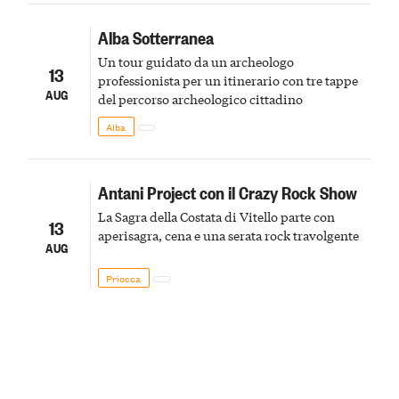
Alba Sotterranea
Un tour guidato da un archeologo
13
professionista per un itinerario con tre tappe
AUG
del percorso archeologico cittadino
Alba
Antani Project con il Crazy Rock Show
La Sagra della Costata di Vitello parte con
13
aperisagra, cena e una serata rock travolgente
AUG
Priocca