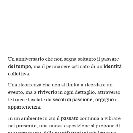
Un anniversario che non segna soltanto il
passare
, ma il permanere ostinato di un’
del tempo
identità
.
collettiva
Una ricorrenza che non si limita a ricordare un
evento, ma a
in ogni dettaglio, attraverso
riviverlo
le tracce lasciate da
,
e
secoli di passione
orgoglio
.
appartenenza
In un ambiente in cui il
continua a vibrare
passato
nel
, una nuova esposizione si propone di
presente
raccontare una delle manifestazioni più
longeve