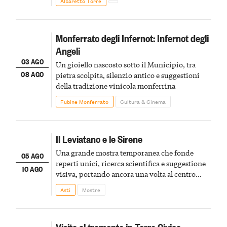
Albaretto Torre
Monferrato degli Infernot: Infernot degli
Angeli
03 AGO
Un gioiello nascosto sotto il Municipio, tra
08 AGO
pietra scolpita, silenzio antico e suggestioni
della tradizione vinicola monferrina
Fubine Monferrato
Cultura & Cinema
Il Leviatano e le Sirene
Una grande mostra temporanea che fonde
05 AGO
reperti unici, ricerca scientifica e suggestione
10 AGO
visiva, portando ancora una volta al centro
della scena le meraviglie del passato astigiano
Asti
Mostre
Visite al tramonto in Torre Civica