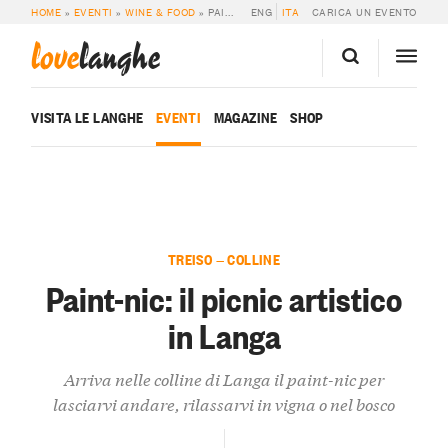
HOME
»
EVENTI
»
WINE & FOOD
»
PAINT-NIC: IL PICNIC ARTISTICO IN LANGA
ENG
ITA
CARICA UN EVENTO
love
langhe
VISITA LE LANGHE
EVENTI
MAGAZINE
SHOP
TREISO — COLLINE
Paint-nic: il picnic artistico
in Langa
Arriva nelle colline di Langa il paint-nic per
lasciarvi andare, rilassarvi in vigna o nel bosco