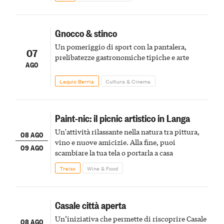
Gnocco & stinco
Un pomeriggio di sport con la pantalera,
07
prelibatezze gastronomiche tipiche e arte
AGO
Lequio Berria
Cultura & Cinema
Paint-nic: il picnic artistico in Langa
Un'attività rilassante nella natura tra pittura,
08 AGO
vino e nuove amicizie. Alla fine, puoi
09 AGO
scambiare la tua tela o portarla a casa
Treiso
Wine & Food
Casale città aperta
Un’iniziativa che permette di riscoprire Casale
08 AGO