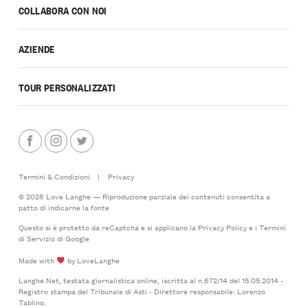
COLLABORA CON NOI
AZIENDE
TOUR PERSONALIZZATI
Termini & Condizioni
|
Privacy
© 2026 Love Langhe — Riproduzione parziale dei contenuti consentita a
patto di indicarne la fonte
Questo si è protetto da reCaptcha e si applicano la
Privacy Policy
e i
Termini
di Servizio
di Google
Made with
by LoveLanghe
Langhe.Net, testata giornalistica online, iscritta al n.672/14 del 15.05.2014 -
Registro stampa del Tribunale di Asti - Direttore responsabile: Lorenzo
Tablino.