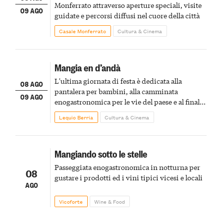
Monferrato attraverso aperture speciali, visite
09 AGO
guidate e percorsi diffusi nel cuore della città
Casale Monferrato
Cultura & Cinema
Mangia en d’andà
L'ultima giornata di festa è dedicata alla
08 AGO
pantalera per bambini, alla camminata
09 AGO
enogastronomica per le vie del paese e al finale
pirotecnico
Lequio Berria
Cultura & Cinema
Mangiando sotto le stelle
Passeggiata enogastronomica in notturna per
08
gustare i prodotti ed i vini tipici vicesi e locali
AGO
Vicoforte
Wine & Food