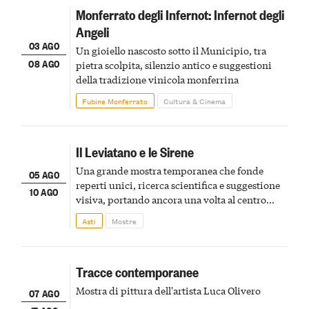
Monferrato degli Infernot: Infernot degli
Angeli
03 AGO
Un gioiello nascosto sotto il Municipio, tra
08 AGO
pietra scolpita, silenzio antico e suggestioni
della tradizione vinicola monferrina
Fubine Monferrato
Cultura & Cinema
Il Leviatano e le Sirene
Una grande mostra temporanea che fonde
05 AGO
reperti unici, ricerca scientifica e suggestione
10 AGO
visiva, portando ancora una volta al centro
della scena le meraviglie del passato astigiano
Asti
Mostre
Tracce contemporanee
Mostra di pittura dell'artista Luca Olivero
07 AGO