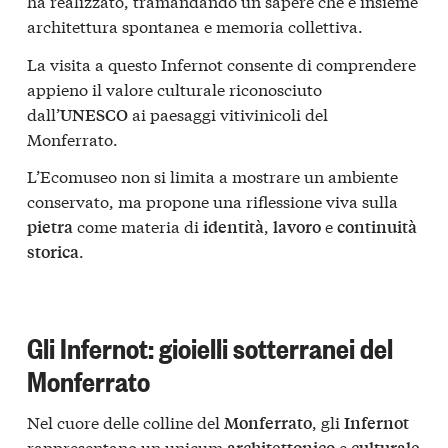
ha realizzato, tramandando un sapere che è insieme
architettura spontanea e memoria collettiva.
La visita a questo Infernot consente di comprendere
appieno il valore culturale riconosciuto
dall’
ai paesaggi vitivinicoli del
UNESCO
Monferrato.
L’Ecomuseo non si limita a mostrare un ambiente
conservato, ma propone una riflessione viva sulla
come materia di
,
e
pietra
identità
lavoro
continuità
.
storica
Gli Infernot: gioielli sotterranei del
Monferrato
Nel cuore delle colline del
, gli
Monferrato
Infernot
rappresentano un unicum
e
architettonico
culturale