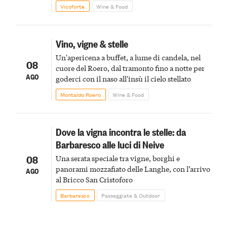
Vicoforte
Wine & Food
Vino, vigne & stelle
Un'apericena a buffet, a lume di candela, nel
08
cuore del Roero, dal tramonto fino a notte per
AGO
goderci con il naso all'insù il cielo stellato
Montaldo Roero
Wine & Food
Dove la vigna incontra le stelle: da
Barbaresco alle luci di Neive
08
Una serata speciale tra vigne, borghi e
panorami mozzafiato delle Langhe, con l’arrivo
AGO
al Bricco San Cristoforo
Barbaresco
Passeggiate & Outdoor