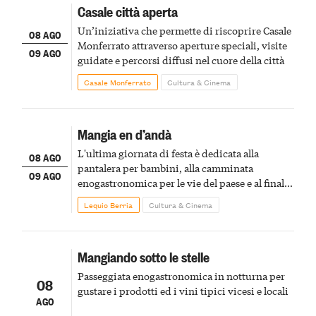
Casale città aperta
Un’iniziativa che permette di riscoprire Casale
08 AGO
Monferrato attraverso aperture speciali, visite
09 AGO
guidate e percorsi diffusi nel cuore della città
Casale Monferrato
Cultura & Cinema
Mangia en d’andà
L'ultima giornata di festa è dedicata alla
08 AGO
pantalera per bambini, alla camminata
09 AGO
enogastronomica per le vie del paese e al finale
pirotecnico
Lequio Berria
Cultura & Cinema
Mangiando sotto le stelle
Passeggiata enogastronomica in notturna per
08
gustare i prodotti ed i vini tipici vicesi e locali
AGO