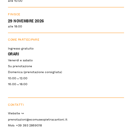
alle 10:00
FINISCE
29 NOVEMBRE 2026
alle 18:00
COME PARTECIPARE
Ingresso gratuito
ORARI
Venerdì e sabato
Su prenotazione
Domenica (prenotazione consigliata)
10:00→12:00
16:00→18:00
CONTATTI
Website ↝
prenotazioni@ecomuseopietracantoni.it
Mob: +39 393 2869018