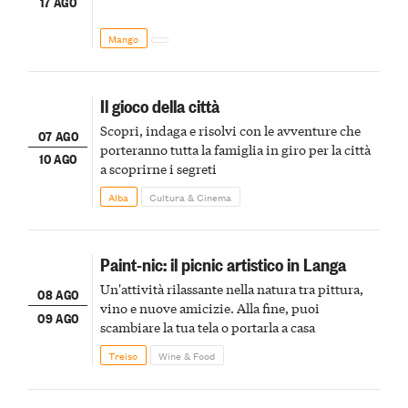
17 AGO
Mango
Il gioco della città
Scopri, indaga e risolvi con le avventure che
07 AGO
porteranno tutta la famiglia in giro per la città
10 AGO
a scoprirne i segreti
Alba
Cultura & Cinema
Paint-nic: il picnic artistico in Langa
Un'attività rilassante nella natura tra pittura,
08 AGO
vino e nuove amicizie. Alla fine, puoi
09 AGO
scambiare la tua tela o portarla a casa
Treiso
Wine & Food