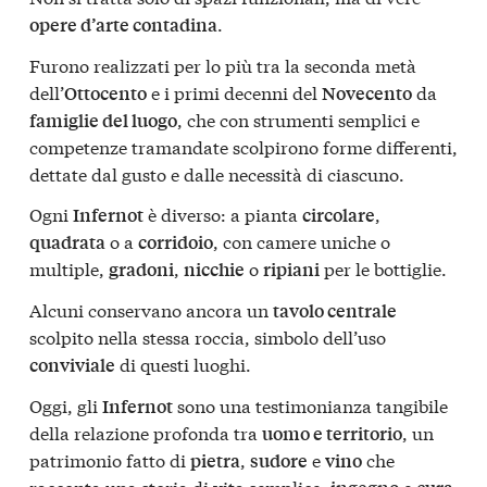
.
opere d’arte contadina
Furono realizzati per lo più tra la seconda metà
dell’
e i primi decenni del
da
Ottocento
Novecento
, che con strumenti semplici e
famiglie del luogo
competenze tramandate scolpirono forme differenti,
dettate dal gusto e dalle necessità di ciascuno.
Ogni
è diverso: a pianta
,
Infernot
circolare
o a
, con camere uniche o
quadrata
corridoio
multiple,
,
o
per le bottiglie.
gradoni
nicchie
ripiani
Alcuni conservano ancora un
tavolo centrale
scolpito nella stessa roccia, simbolo dell’uso
di questi luoghi.
conviviale
Oggi, gli
sono una testimonianza tangibile
Infernot
della relazione profonda tra
, un
uomo e territorio
patrimonio fatto di
,
e
che
pietra
sudore
vino
racconta una storia di vita semplice,
e