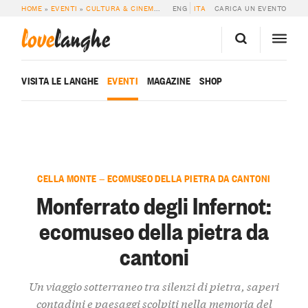
HOME
»
EVENTI
»
CULTURA & CINEMA
»
MONFERRATO DEGLI INFERNOT: ECOM
ENG
ITA
CARICA UN EVENTO
love
langhe
VISITA LE LANGHE
EVENTI
MAGAZINE
SHOP
CELLA MONTE — ECOMUSEO DELLA PIETRA DA CANTONI
Monferrato degli Infernot:
ecomuseo della pietra da
cantoni
Un viaggio sotterraneo tra silenzi di pietra, saperi
contadini e paesaggi scolpiti nella memoria del