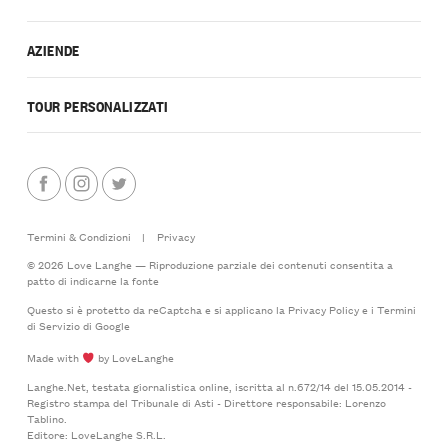
AZIENDE
TOUR PERSONALIZZATI
Termini & Condizioni
|
Privacy
© 2026 Love Langhe — Riproduzione parziale dei contenuti consentita a
patto di indicarne la fonte
Questo si è protetto da reCaptcha e si applicano la
Privacy Policy
e i
Termini
di Servizio
di Google
Made with
by LoveLanghe
Langhe.Net, testata giornalistica online, iscritta al n.672/14 del 15.05.2014 -
Registro stampa del Tribunale di Asti - Direttore responsabile: Lorenzo
Tablino.
Editore: LoveLanghe S.R.L.