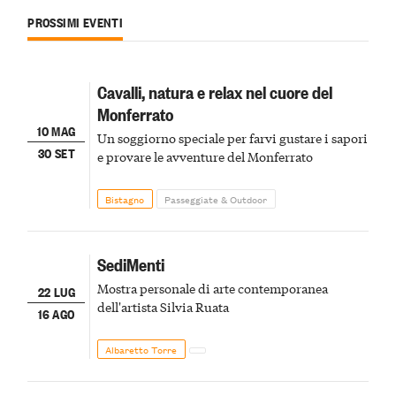
PROSSIMI EVENTI
Cavalli, natura e relax nel cuore del
Monferrato
10 MAG
Un soggiorno speciale per farvi gustare i sapori
30 SET
e provare le avventure del Monferrato
Bistagno
Passeggiate & Outdoor
SediMenti
Mostra personale di arte contemporanea
22 LUG
dell'artista Silvia Ruata
16 AGO
Albaretto Torre