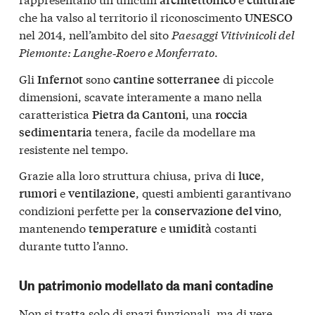
che ha valso al territorio il riconoscimento
UNESCO
nel 2014, nell’ambito del sito
Paesaggi Vitivinicoli del
Piemonte: Langhe‑Roero e Monferrato
.
Gli
sono
di piccole
Infernot
cantine sotterranee
dimensioni, scavate interamente a mano nella
caratteristica
, una
Pietra da Cantoni
roccia
tenera, facile da modellare ma
sedimentaria
resistente nel tempo.
Grazie alla loro struttura chiusa, priva di
,
luce
e
, questi ambienti garantivano
rumori
ventilazione
condizioni perfette per la
,
conservazione del vino
mantenendo
e
costanti
temperature
umidità
durante tutto l’anno.
Un patrimonio modellato da mani contadine
Non si tratta solo di spazi funzionali, ma di vere