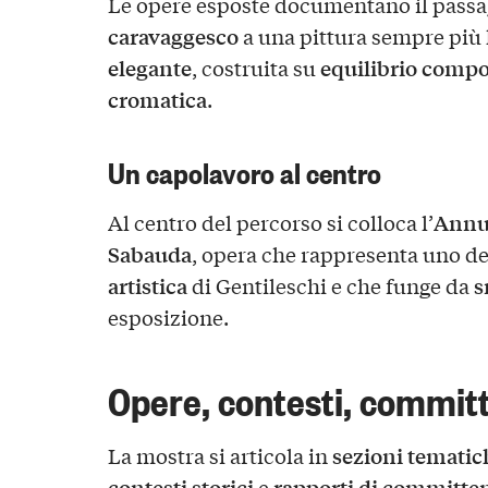
Le opere esposte documentano il passa
caravaggesco
a una pittura sempre più
elegante
equilibrio compo
, costruita su
cromatica
.
Un capolavoro al centro
Annu
Al centro del percorso si colloca l’
Sabauda
, opera che rappresenta uno dei
artistica
s
di Gentileschi e che funge da
esposizione.
Opere, contesti, commit
sezioni tematic
La mostra si articola in
contesti storici
rapporti di committe
e