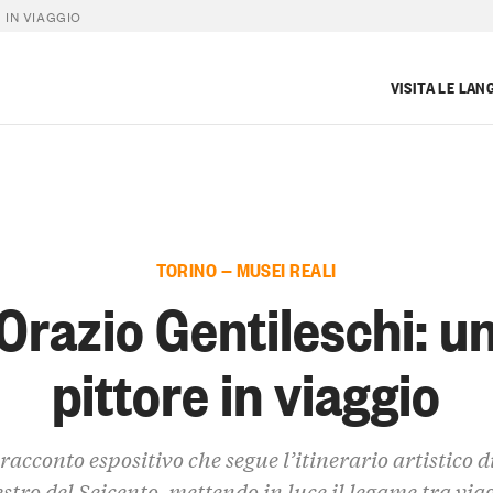
 IN VIAGGIO
VISITA LE LAN
TORINO — MUSEI REALI
Orazio Gentileschi: u
pittore in viaggio
racconto espositivo che segue l’itinerario artistico d
tro del Seicento, mettendo in luce il legame tra via