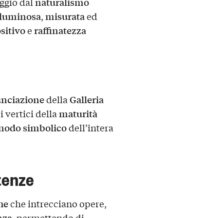
naturalismo
ggio dal
luminosa
misurata
,
ed
sitivo
raffinatezza
e
nciazione
Galleria
della
maturità
 vertici della
nodo simbolico
dell’intera
tenze
he
che intrecciano opere,
nza
, permettendo di