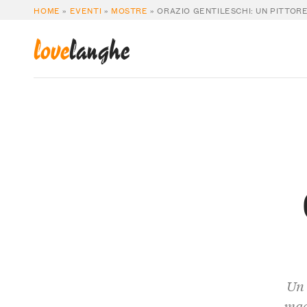
HOME
»
EVENTI
»
MOSTRE
»
ORAZIO GENTILESCHI: UN PITTORE
love
langhe
Un 
maes