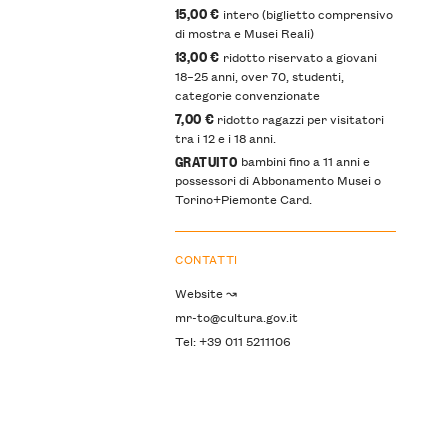
15,00 €
intero (biglietto comprensivo
di mostra e Musei Reali)
13,00 €
ridotto riservato a giovani
18–25 anni, over 70, studenti,
categorie convenzionate
7,00 €
ridotto ragazzi per visitatori
tra i 12 e i 18 anni.
GRATUITO
bambini fino a 11 anni e
possessori di Abbonamento Musei o
Torino+Piemonte Card.
CONTATTI
Website ↝
mr-to@cultura.gov.it
Tel: +39 011 5211106