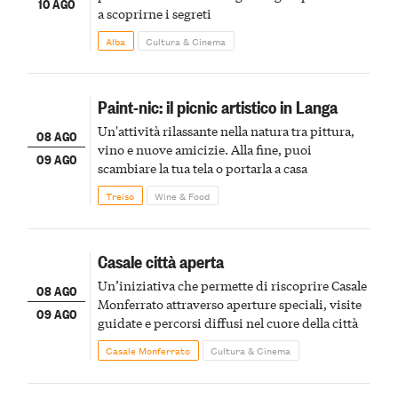
10 AGO
a scoprirne i segreti
Alba
Cultura & Cinema
Paint-nic: il picnic artistico in Langa
Un'attività rilassante nella natura tra pittura,
08 AGO
vino e nuove amicizie. Alla fine, puoi
09 AGO
scambiare la tua tela o portarla a casa
Treiso
Wine & Food
Casale città aperta
Un’iniziativa che permette di riscoprire Casale
08 AGO
Monferrato attraverso aperture speciali, visite
09 AGO
guidate e percorsi diffusi nel cuore della città
Casale Monferrato
Cultura & Cinema