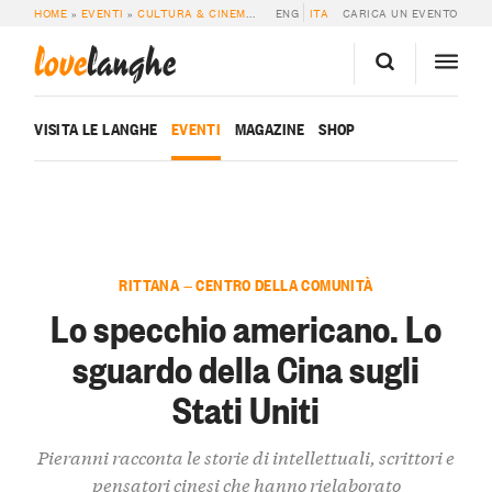
HOME
»
EVENTI
»
CULTURA & CINEMA
»
LO SPECCHIO AMERICANO. LO SGUARDO
ENG
ITA
CARICA UN EVENTO
love
langhe
VISITA LE LANGHE
EVENTI
MAGAZINE
SHOP
RITTANA — CENTRO DELLA COMUNITÀ
Lo specchio americano. Lo
sguardo della Cina sugli
Stati Uniti
Pieranni racconta le storie di intellettuali, scrittori e
pensatori cinesi che hanno rielaborato