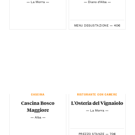
— La Morra —
— Diano d’Alba —
40€
MENU DEGUSTAZIONE —
CASCINA
RISTORANTE CON CAMERE
Cascina Bosco
L'Osteria del Vignaiolo
Maggiore
— La Morra —
— Alba —
70€
PREZZO STANZE —