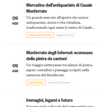
Mercatino dell’antiquariato di Casale
Monferrato
09
Un grande mercato all’aperto che unisce
antiquariato, storia e vita cittadina,
AGO
trasformando ogni mese il centro di Casale
Monferrato in un luogo di scoperta e racconto
Casale Monferrato
Sagre & Fiere
Monferrato degli Infernot: ecomuseo
della pietra da cantoni
09
Un viaggio sotterraneo tra silenzi di pietra,
saperi contadini e paesaggi scolpiti nella
AGO
memoria del Monferrato
Cella Monte
Cultura & Cinema
Immagini, legami e futuro
Il nuovo polo culturale del paese ospita una