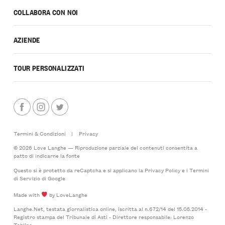
COLLABORA CON NOI
AZIENDE
TOUR PERSONALIZZATI
Termini & Condizioni
|
Privacy
© 2026 Love Langhe — Riproduzione parziale dei contenuti consentita a
patto di indicarne la fonte
Questo si è protetto da reCaptcha e si applicano la
Privacy Policy
e i
Termini
di Servizio
di Google
Made with
by LoveLanghe
Langhe.Net, testata giornalistica online, iscritta al n.672/14 del 15.05.2014 -
Registro stampa del Tribunale di Asti - Direttore responsabile: Lorenzo
Tablino.