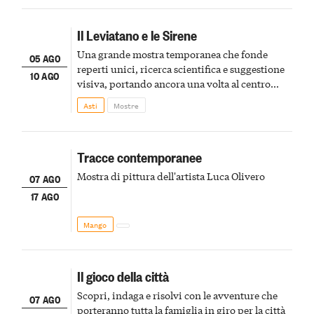
Il Leviatano e le Sirene
Una grande mostra temporanea che fonde
05 AGO
reperti unici, ricerca scientifica e suggestione
10 AGO
visiva, portando ancora una volta al centro
della scena le meraviglie del passato astigiano
Asti
Mostre
Tracce contemporanee
Mostra di pittura dell'artista Luca Olivero
07 AGO
17 AGO
Mango
Il gioco della città
Scopri, indaga e risolvi con le avventure che
07 AGO
porteranno tutta la famiglia in giro per la città