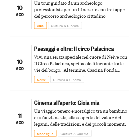
Un tour guidato da un archeologo
10
professionista per un itinerario con tre tappe
AGO
del percorso archeologico cittadino
Alba
Cultura & Cinema
Paesaggi e oltre: Il circo Palacinca
Vivi una serata speciale nel cuore di Neive con
10
Il Circo Palacinca, spettacolo itinerante tra le
AGO
vie del borgo.. Al termine, Cascina Fonda
Winery offrirà una degustazione di due
Neive
Cultura & Cinema
spumanti.
Cinema all’aperto: Gioia mia
Un viaggio tenero e nostalgico tra un bambino
11
e un’anziana zia, alla scoperta del valore dei
AGO
legami, delle tradizioni e dei piccoli momenti
Monesiglio
Cultura & Cinema