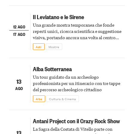
Il Leviatano e le Sirene
Una grande mostra temporanea che fonde
12 AGO
reperti unici, ricerca scientifica e suggestione
17 AGO
visiva, portando ancora una volta al centro
della scena le meraviglie del passato astigiano
Asti
Mostre
Alba Sotterranea
Un tour guidato da un archeologo
13
professionista per un itinerario con tre tappe
AGO
del percorso archeologico cittadino
Alba
Cultura & Cinema
Antani Project con il Crazy Rock Show
La Sagra della Costata di Vitello parte con
13