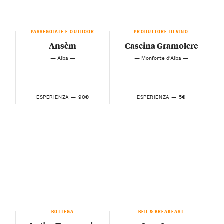
PASSEGGIATE E OUTDOOR
PRODUTTORE DI VINO
Ansèm
Cascina Gramolere
— Alba —
— Monforte d’Alba —
90€
5€
ESPERIENZA —
ESPERIENZA —
BOTTEGA
BED & BREAKFAST