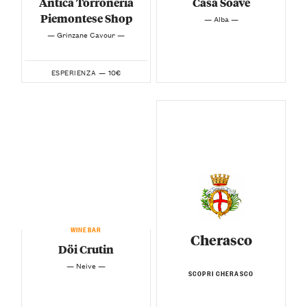
Antica Torroneria
Casa Soave
Piemontese Shop
— Alba —
— Grinzane Cavour —
10€
ESPERIENZA —
WINEBAR
Cherasco
Döi Crutin
— Neive —
SCOPRI CHERASCO