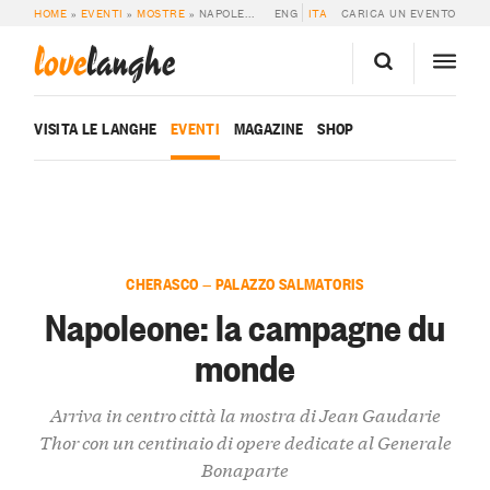
HOME
»
EVENTI
»
MOSTRE
»
NAPOLEONE: LA CAMPAGNE DU MONDE
ENG
ITA
CARICA UN EVENTO
love
langhe
VISITA LE LANGHE
EVENTI
MAGAZINE
SHOP
CHERASCO — PALAZZO SALMATORIS
Napoleone: la campagne du
monde
Arriva in centro città la mostra di Jean Gaudarie
Thor con un centinaio di opere dedicate al Generale
Bonaparte