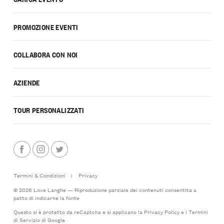
PROMOZIONE EVENTI
COLLABORA CON NOI
AZIENDE
TOUR PERSONALIZZATI
Termini & Condizioni
|
Privacy
© 2026 Love Langhe — Riproduzione parziale dei contenuti consentita a
patto di indicarne la fonte
Questo si è protetto da reCaptcha e si applicano la
Privacy Policy
e i
Termini
di Servizio
di Google