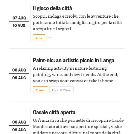
Il gioco della città
Scopri, indaga e risolvi con le avventure che
07 AUG
porteranno tutta la famiglia in giro per la città
10 AUG
a scoprirne i segreti
Alba
Paint-nic: an artistic picnic in Langa
A relaxing activity in nature featuring
08 AUG
painting, wine, and new friends. At the end,
09 AUG
you can swap your canvas or take it home.
Treiso
Food & Wine
Casale città aperta
Un’iniziativa che permette di riscoprire Casale
08 AUG
Monferrato attraverso aperture speciali, visite
09 AUG
guidate e percorsi diffusi nel cuore della città