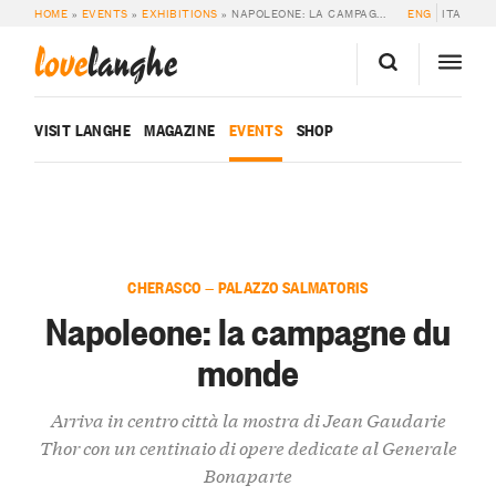
HOME
»
EVENTS
»
EXHIBITIONS
»
NAPOLEONE: LA CAMPAGNE DU MONDE
ENG
ITA
love
langhe
VISIT LANGHE
MAGAZINE
EVENTS
SHOP
CHERASCO — PALAZZO SALMATORIS
Napoleone: la campagne du
monde
Arriva in centro città la mostra di Jean Gaudarie
Thor con un centinaio di opere dedicate al Generale
Bonaparte