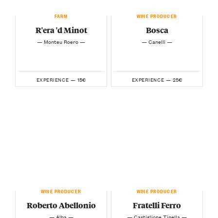
FARM
WINE PRODUCER
R'era 'd Minot
Bosca
— Monteu Roero —
— Canelli —
15€
25€
EXPERIENCE —
EXPERIENCE —
WINE PRODUCER
WINE PRODUCER
Roberto Abellonio
Fratelli Ferro
— Alba —
— Castiglione Tinella —