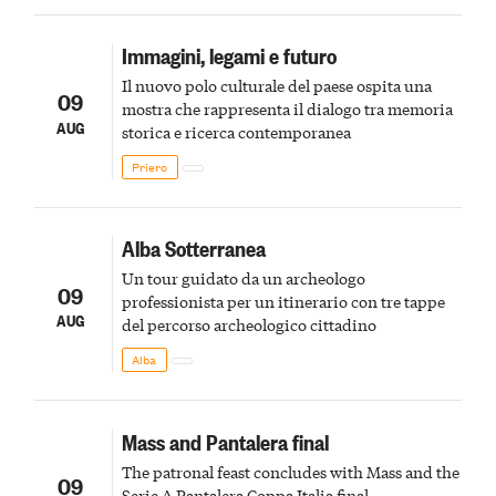
Immagini, legami e futuro
Il nuovo polo culturale del paese ospita una
09
mostra che rappresenta il dialogo tra memoria
AUG
storica e ricerca contemporanea
Priero
Alba Sotterranea
Un tour guidato da un archeologo
09
professionista per un itinerario con tre tappe
AUG
del percorso archeologico cittadino
Alba
Mass and Pantalera final
The patronal feast concludes with Mass and the
09
Serie A Pantalera Coppa Italia final