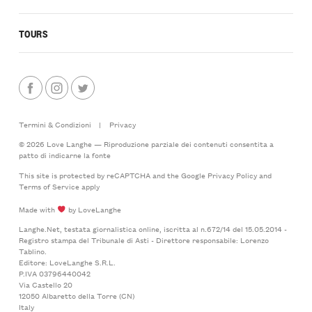
TOURS
Termini & Condizioni
|
Privacy
© 2026 Love Langhe — Riproduzione parziale dei contenuti consentita a
patto di indicarne la fonte
This site is protected by reCAPTCHA and the Google
Privacy Policy
and
Terms of Service
apply
Made with
by LoveLanghe
Langhe.Net, testata giornalistica online, iscritta al n.672/14 del 15.05.2014 -
Registro stampa del Tribunale di Asti - Direttore responsabile: Lorenzo
Tablino.
Editore: LoveLanghe S.R.L.
P.IVA 03796440042
Via Castello 20
12050 Albaretto della Torre (CN)
Italy