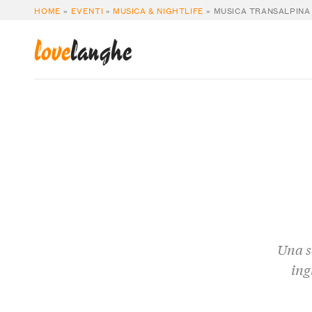
HOME
»
EVENTI
»
MUSICA & NIGHTLIFE
»
MUSICA TRANSALPINA
love
langhe
Una sc
ing