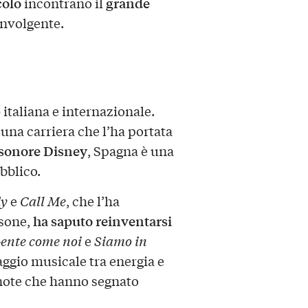
colo
grande
incontrano il
involgente.
p
italiana e internazionale.
 una carriera che l’ha portata
 sonore Disney
, Spagna è una
ubblico.
dy
e
Call Me
, che l’ha
ha saputo reinventarsi
ssone,
ente come noi
e
Siamo in
ggio musicale tra energia e
 note che hanno segnato