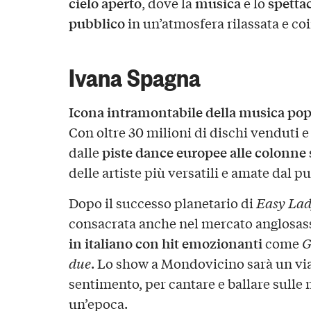
cielo aperto
musica
spetta
, dove la
e lo
pubblico
in un’atmosfera rilassata e co
Ivana Spagna
Icona intramontabile della musica po
Con oltre 30 milioni di dischi venduti e
piste dance europee alle colonne
dalle
delle artiste più versatili e amate dal p
Dopo il successo planetario di
Easy La
consacrata anche nel mercato anglosa
in italiano con hit emozionanti
come
G
due
. Lo show a Mondovicino sarà un via
sentimento, per cantare e ballare sulle
un’epoca.