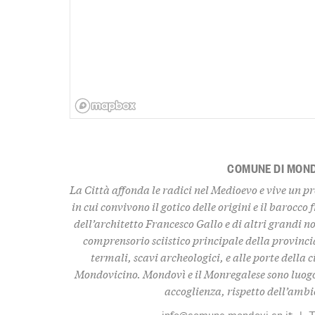
COMUNE DI MON
La Città affonda le radici nel Medioevo e vive un pr
in cui convivono il gotico delle origini e il barocco 
dell’architetto Francesco Gallo e di altri grandi no
comprensorio sciistico principale della provincia
termali, scavi archeologici, e alle porte della
Mondovicino. Mondovì e il Monregalese sono luogo 
accoglienza, rispetto dell’ambie
info@comune.mondovi.cn.it
|
T