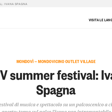
L: IVANA SPAGNA
VISITA LE LAN
MONDOVÌ — MONDOVICINO OUTLET VILLAGE
 summer festival: I
Spagna
festival di musica e spettacolo su un palcoscenico a c
aperto: torna sul palco l'icona pop intramontabile