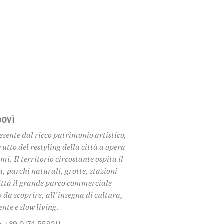
DOVÌ
esente dal ricco patrimonio artistico,
frutto del restyling della città a opera
mi. Il territorio circostante ospita il
, parchi naturali, grotte, stazioni
 città il grande parco commerciale
da scoprire, all’insegna di cultura,
nte e slow living.
: +39 0174 559211