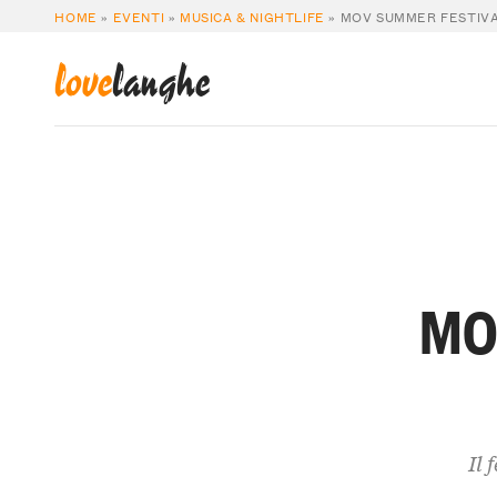
HOME
»
EVENTI
»
MUSICA & NIGHTLIFE
»
MOV SUMMER FESTIVA
love
langhe
MOV
Il 