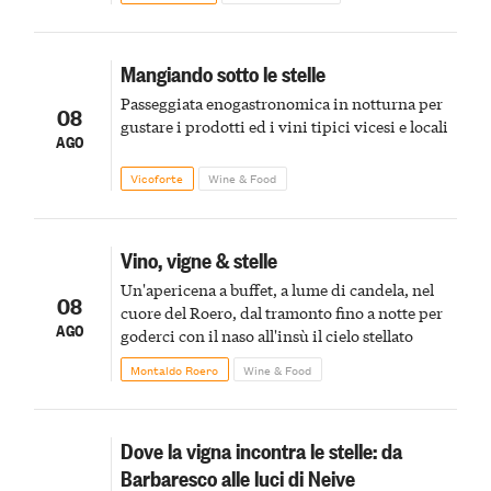
Mangiando sotto le stelle
Passeggiata enogastronomica in notturna per
08
gustare i prodotti ed i vini tipici vicesi e locali
AGO
Vicoforte
Wine & Food
Vino, vigne & stelle
Un'apericena a buffet, a lume di candela, nel
08
cuore del Roero, dal tramonto fino a notte per
AGO
goderci con il naso all'insù il cielo stellato
Montaldo Roero
Wine & Food
Dove la vigna incontra le stelle: da
Barbaresco alle luci di Neive