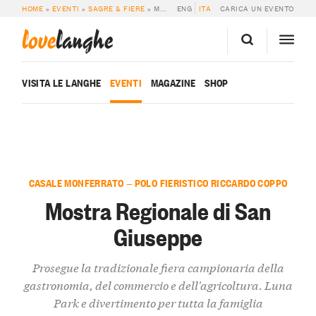
HOME
»
EVENTI
»
SAGRE & FIERE
»
MOSTRA REGIONALE DI SAN GIUSEPPE
ENG
ITA
CARICA UN EVENTO
love
langhe
VISITA LE LANGHE
EVENTI
MAGAZINE
SHOP
CASALE MONFERRATO — POLO FIERISTICO RICCARDO COPPO
Mostra Regionale di San
Giuseppe
Prosegue la tradizionale fiera campionaria della
gastronomia, del commercio e dell'agricoltura. Luna
Park e divertimento per tutta la famiglia