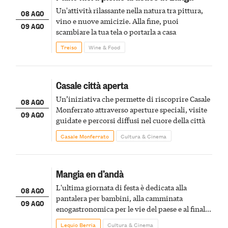
Un'attività rilassante nella natura tra pittura,
08 AGO
vino e nuove amicizie. Alla fine, puoi
09 AGO
scambiare la tua tela o portarla a casa
Treiso
Wine & Food
Casale città aperta
Un’iniziativa che permette di riscoprire Casale
08 AGO
Monferrato attraverso aperture speciali, visite
09 AGO
guidate e percorsi diffusi nel cuore della città
Casale Monferrato
Cultura & Cinema
Mangia en d’andà
L'ultima giornata di festa è dedicata alla
08 AGO
pantalera per bambini, alla camminata
09 AGO
enogastronomica per le vie del paese e al finale
pirotecnico
Lequio Berria
Cultura & Cinema