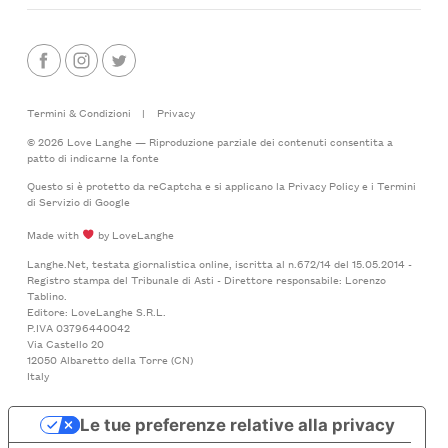
Termini & Condizioni
|
Privacy
© 2026 Love Langhe — Riproduzione parziale dei contenuti consentita a
patto di indicarne la fonte
Questo si è protetto da reCaptcha e si applicano la
Privacy Policy
e i
Termini
di Servizio
di Google
Made with
by LoveLanghe
Langhe.Net, testata giornalistica online, iscritta al n.672/14 del 15.05.2014 -
Registro stampa del Tribunale di Asti - Direttore responsabile: Lorenzo
Tablino.
Editore: LoveLanghe S.R.L.
P.IVA 03796440042
Via Castello 20
12050 Albaretto della Torre (CN)
Italy
Le tue preferenze relative alla privacy