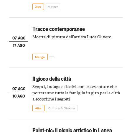
della scena le meraviglie del passato astigiano
Asti
Mostre
Tracce contemporanee
Mostra di pittura dell'artista Luca Olivero
07 AGO
17 AGO
Mango
Il gioco della città
Scopri, indaga e risolvi con le avventure che
07 AGO
porteranno tutta la famiglia in giro per la città
10 AGO
a scoprirne i segreti
Alba
Cultura & Cinema
Paint-nic: il picnic artistico in Langa