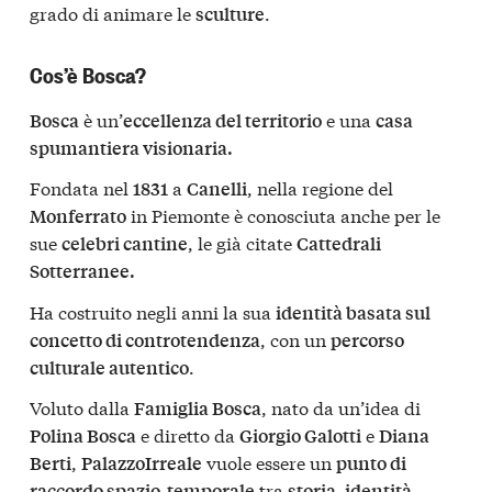
grado di animare le
.
sculture
Cos’è Bosca?
è un’
e una
Bosca
eccellenza del territorio
casa
spumantiera visionaria.
Fondata nel
a
, nella regione del
1831
Canelli
in Piemonte è conosciuta anche per le
Monferrato
sue
, le già citate
celebri cantine
Cattedrali
Sotterranee.
Ha costruito negli anni la sua
identità basata sul
, con un
concetto di controtendenza
percorso
.
culturale autentico
Voluto dalla
, nato da un’idea di
Famiglia Bosca
e diretto da
e
Polina Bosca
Giorgio Galotti
Diana
,
vuole essere un
Berti
PalazzoIrreale
punto di
tra
raccordo spazio-temporale
storia, identità,