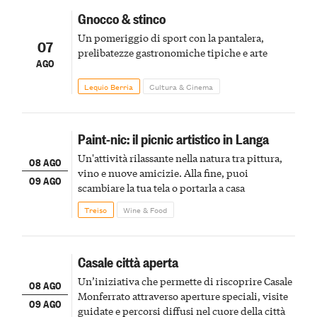
Gnocco & stinco
Un pomeriggio di sport con la pantalera,
07
prelibatezze gastronomiche tipiche e arte
AGO
Lequio Berria
Cultura & Cinema
Paint-nic: il picnic artistico in Langa
Un'attività rilassante nella natura tra pittura,
08 AGO
vino e nuove amicizie. Alla fine, puoi
09 AGO
scambiare la tua tela o portarla a casa
Treiso
Wine & Food
Casale città aperta
Un’iniziativa che permette di riscoprire Casale
08 AGO
Monferrato attraverso aperture speciali, visite
09 AGO
guidate e percorsi diffusi nel cuore della città