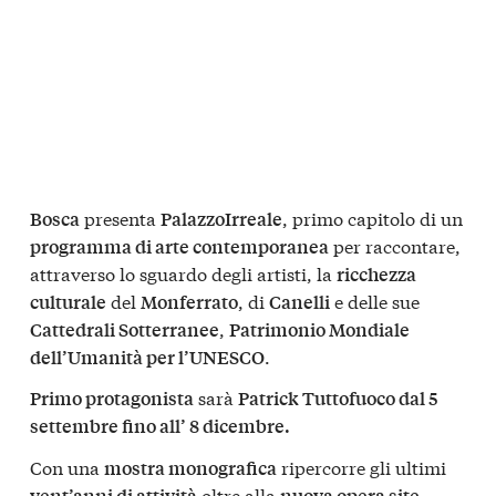
presenta
, primo capitolo di un
Bosca
PalazzoIrreale
per raccontare,
programma di arte contemporanea
attraverso lo sguardo degli artisti, la
ricchezza
del
, di
e delle sue
culturale
Monferrato
Canelli
,
Cattedrali Sotterranee
Patrimonio Mondiale
.
dell’Umanità per l’UNESCO
sarà
Primo protagonista
Patrick Tuttofuoco dal 5
settembre fino all’ 8 dicembre.
Con una
ripercorre gli ultimi
mostra monografica
oltre alla
vent’anni di attività
nuova opera site-