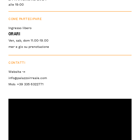
alle 19:00
COME PARTECIPARE
Ingresso libero
ORARI
Ven, sab, dom 11.00-19.00
mer e gio su prenotazione
CONTATTI
Website ↝
info@palazzoirreale.com
Mob: +39 335 6322771‬