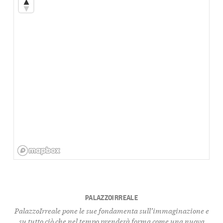
PALAZZOIRREALE
PalazzoIrreale pone le sue fondamenta sull’immaginazione e
su tutto ciò che nel tempo prenderà forma come una nuova