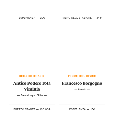
20€
34€
ESPERIENZA —
MENU DEGUSTAZIONE —
HOTEL RISTORANTE
PRODUTTORE DI VINO
Antico Podere Tota
Francesco Borgogno
Virginia
— Barolo —
— Serralunga d’Alba —
120.00€
15€
PREZZO STANZE —
ESPERIENZA —