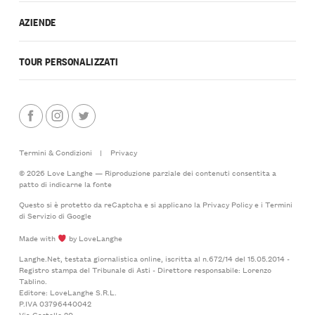
AZIENDE
TOUR PERSONALIZZATI
Termini & Condizioni
|
Privacy
© 2026 Love Langhe — Riproduzione parziale dei contenuti consentita a
patto di indicarne la fonte
Questo si è protetto da reCaptcha e si applicano la
Privacy Policy
e i
Termini
di Servizio
di Google
Made with
by LoveLanghe
Langhe.Net, testata giornalistica online, iscritta al n.672/14 del 15.05.2014 -
Registro stampa del Tribunale di Asti - Direttore responsabile: Lorenzo
Tablino.
Editore: LoveLanghe S.R.L.
P.IVA 03796440042
Via Castello 20