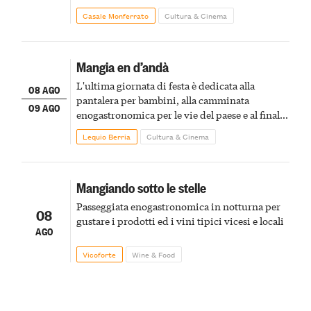
Casale Monferrato
Cultura & Cinema
Mangia en d’andà
L'ultima giornata di festa è dedicata alla
08 AGO
pantalera per bambini, alla camminata
09 AGO
enogastronomica per le vie del paese e al finale
pirotecnico
Lequio Berria
Cultura & Cinema
Mangiando sotto le stelle
Passeggiata enogastronomica in notturna per
08
gustare i prodotti ed i vini tipici vicesi e locali
AGO
Vicoforte
Wine & Food