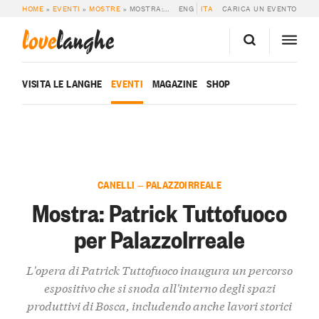
HOME
»
EVENTI
»
MOSTRE
»
MOSTRA: PATRICK TUTTOFUOCO PER PALAZZOIRREALE
ENG
ITA
CARICA UN EVENTO
love
langhe
VISITA LE LANGHE
EVENTI
MAGAZINE
SHOP
CANELLI — PALAZZOIRREALE
Mostra: Patrick Tuttofuoco
per PalazzoIrreale
L'opera di Patrick Tuttofuoco inaugura un percorso
espositivo che si snoda all'interno degli spazi
produttivi di Bosca, includendo anche lavori storici