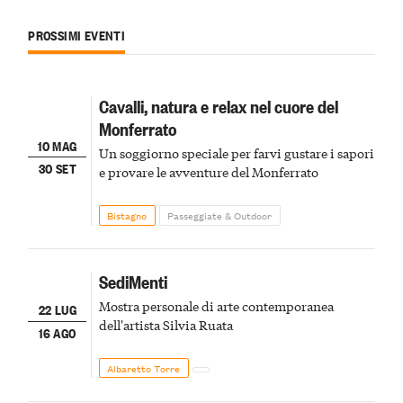
PROSSIMI EVENTI
Cavalli, natura e relax nel cuore del
Monferrato
10 MAG
Un soggiorno speciale per farvi gustare i sapori
30 SET
e provare le avventure del Monferrato
Bistagno
Passeggiate & Outdoor
SediMenti
Mostra personale di arte contemporanea
22 LUG
dell'artista Silvia Ruata
16 AGO
Albaretto Torre