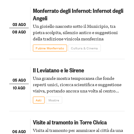
Monferrato degli Infernot: Infernot degli
Angeli
03 AGO
Un gioiello nascosto sotto il Municipio, tra
08 AGO
pietra scolpita, silenzio antico e suggestioni
della tradizione vinicola monferrina
Fubine Monferrato
Cultura & Cinema
Il Leviatano e le Sirene
Una grande mostra temporanea che fonde
05 AGO
reperti unici, ricerca scientifica e suggestione
10 AGO
visiva, portando ancora una volta al centro
della scena le meraviglie del passato astigiano
Asti
Mostre
Visite al tramonto in Torre Civica
Visita al tramonto per ammirare al città da una
06 AGO