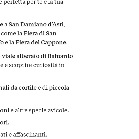
 perfetta per te e la tua
se
San Damiano d’Asti
a
,
Fiera di San
i come la
fo
Fiera del Cappone
e la
.
viale alberato di Baluardo
o
e e scoprire curiosità in
ali da cortile
piccola
e di
oni
e altre specie avicole.
ori.
rati e affascinanti.