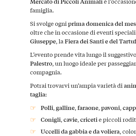
Mercato di Piccoli Animali
è l’occasione
famiglia.
prima domenica del me
Si svolge ogni
oltre che in occasione di eventi special
Giuseppe
Fiera dei Santi e del Tartu
, la
L’evento prende vita lungo il suggestiv
Palestro
, un luogo ideale per passeggiar
compagnia.
anim
Potrai trovarvi un’ampia varietà di
taglia
:
Polli
galline
faraone
pavoni
capp
,
,
,
,
Conigli
cavie
criceti
,
,
e piccoli rodit
Uccelli da gabbia e da voliera
, colo