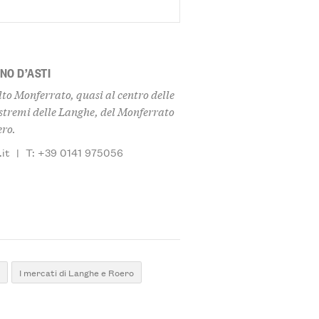
NO D’ASTI
to Monferrato, quasi al centro delle
 estremi delle Langhe, del Monferrato
ero.
it
|
T: +39 0141 975056
i
I mercati di Langhe e Roero