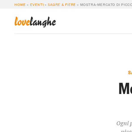
HOME
»
EVENTI
»
SAGRE & FIERE
»
MOSTRA-MERCATO DI PICCO
love
langhe
S
Mo
Ogni 
picc