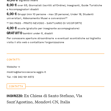
8,00 €
over 65, Giornalisti (iscritti all'Ordine), Insegnanti, Guide Turistiche
e Accompagnatori disabili
6,00 €
Gruppi (min 10 persone - max 25 persone), Under 18, Studenti
universitari, Abbonamento Musei e convenzioni**
​** SKI PASS - PRATO NEVOSO - SANTUARIO DI VICOFORTE
4,00 €
scuole ​(gratuito per insegnante accompagnatore)
GRATUITO
bambini under 6, disabili
Per conoscere aperture straordinarie e eventuali scontistiche sul biglietto
visita il sito web o contattare l'organizzazione
CONTATTI
Website ↝
mostra@baroccoecaravaggio.it
Tel: +39 342 191 4572
CONTATTA
Ex Chiesa di Santo Stefano, Via
INDIRIZZO:
Sant'Agostino, Mondovì CN, Italia