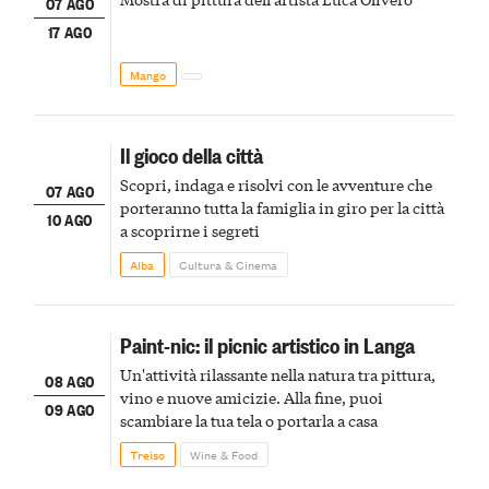
07 AGO
17 AGO
Mango
Il gioco della città
Scopri, indaga e risolvi con le avventure che
07 AGO
porteranno tutta la famiglia in giro per la città
10 AGO
a scoprirne i segreti
Alba
Cultura & Cinema
Paint-nic: il picnic artistico in Langa
Un'attività rilassante nella natura tra pittura,
08 AGO
vino e nuove amicizie. Alla fine, puoi
09 AGO
scambiare la tua tela o portarla a casa
Treiso
Wine & Food