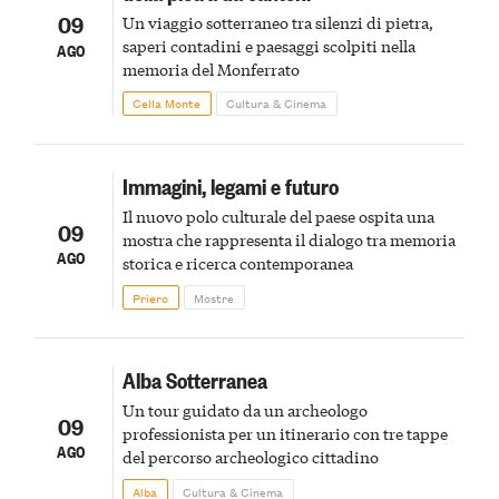
09
Un viaggio sotterraneo tra silenzi di pietra,
saperi contadini e paesaggi scolpiti nella
AGO
memoria del Monferrato
Cella Monte
Cultura & Cinema
Immagini, legami e futuro
Il nuovo polo culturale del paese ospita una
09
mostra che rappresenta il dialogo tra memoria
AGO
storica e ricerca contemporanea
Priero
Mostre
Alba Sotterranea
Un tour guidato da un archeologo
09
professionista per un itinerario con tre tappe
AGO
del percorso archeologico cittadino
Alba
Cultura & Cinema