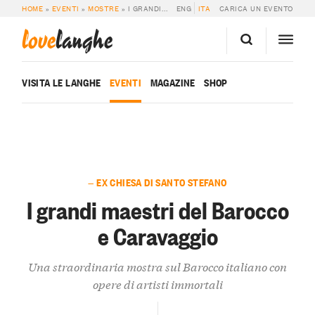
HOME
»
EVENTI
»
MOSTRE
»
I GRANDI MAESTRI DEL BAROCCO E CARAVAGGIO
ENG
ITA
CARICA UN EVENTO
love
langhe
VISITA LE LANGHE
EVENTI
MAGAZINE
SHOP
— EX CHIESA DI SANTO STEFANO
I grandi maestri del Barocco
e Caravaggio
Una straordinaria mostra sul Barocco italiano con
opere di artisti immortali