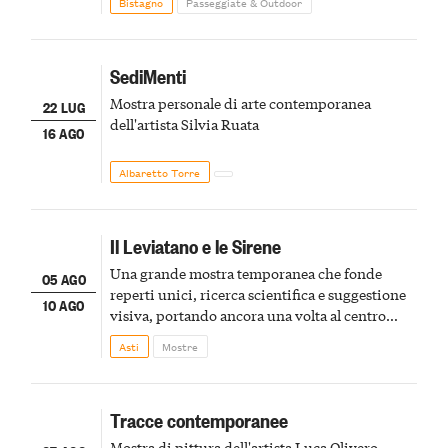
Bistagno
Passeggiate & Outdoor
SediMenti
Mostra personale di arte contemporanea
22 LUG
dell'artista Silvia Ruata
16 AGO
Albaretto Torre
Il Leviatano e le Sirene
Una grande mostra temporanea che fonde
05 AGO
reperti unici, ricerca scientifica e suggestione
10 AGO
visiva, portando ancora una volta al centro
della scena le meraviglie del passato astigiano
Asti
Mostre
Tracce contemporanee
Mostra di pittura dell'artista Luca Olivero