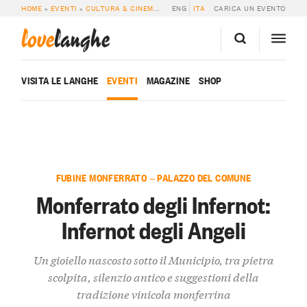
HOME
»
EVENTI
»
CULTURA & CINEMA
»
MONFERRATO DEGLI INFERNOT: INFER
ENG
ITA
CARICA UN EVENTO
love
langhe
VISITA LE LANGHE
EVENTI
MAGAZINE
SHOP
FUBINE MONFERRATO — PALAZZO DEL COMUNE
Monferrato degli Infernot:
Infernot degli Angeli
Un gioiello nascosto sotto il Municipio, tra pietra
scolpita, silenzio antico e suggestioni della
tradizione vinicola monferrina