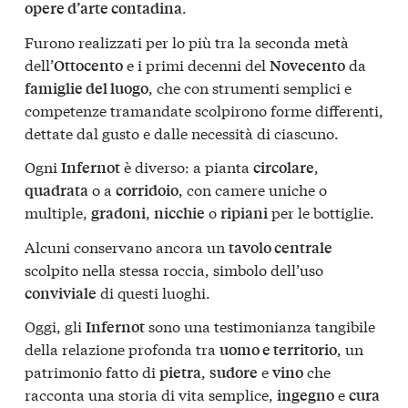
.
opere d’arte contadina
Furono realizzati per lo più tra la seconda metà
dell’
e i primi decenni del
da
Ottocento
Novecento
, che con strumenti semplici e
famiglie del luogo
competenze tramandate scolpirono forme differenti,
dettate dal gusto e dalle necessità di ciascuno.
Ogni
è diverso: a pianta
,
Infernot
circolare
o a
, con camere uniche o
quadrata
corridoio
multiple,
,
o
per le bottiglie.
gradoni
nicchie
ripiani
Alcuni conservano ancora un
tavolo centrale
scolpito nella stessa roccia, simbolo dell’uso
di questi luoghi.
conviviale
Oggi, gli
sono una testimonianza tangibile
Infernot
della relazione profonda tra
, un
uomo e territorio
patrimonio fatto di
,
e
che
pietra
sudore
vino
racconta una storia di vita semplice,
e
ingegno
cura