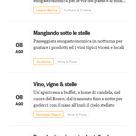
enogastronomica per le vie del paese e al finale
pirotecnico
Lequio Berria
Cultura & Cinema
Mangiando sotto le stelle
Passeggiata enogastronomica in notturna per
08
gustare i prodotti ed i vini tipici vicesi e locali
AGO
Vicoforte
Wine & Food
Vino, vigne & stelle
Un'apericena a buffet, a lume di candela, nel
08
cuore del Roero, dal tramonto fino a notte per
AGO
goderci con il naso all'insù il cielo stellato
Montaldo Roero
Wine & Food