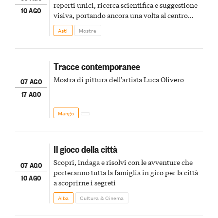
reperti unici, ricerca scientifica e suggestione
10 AGO
visiva, portando ancora una volta al centro
della scena le meraviglie del passato astigiano
Asti
Mostre
Tracce contemporanee
Mostra di pittura dell'artista Luca Olivero
07 AGO
17 AGO
Mango
Il gioco della città
Scopri, indaga e risolvi con le avventure che
07 AGO
porteranno tutta la famiglia in giro per la città
10 AGO
a scoprirne i segreti
Alba
Cultura & Cinema