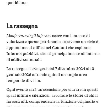
.
quotidiana
La rassegna
Monferrato degli Infernot
nasce con l’intento di
questo patrimonio attraverso un ciclo di
valorizzare
appuntamenti diffusi nei
che ospitano
Comuni
, situati principalmente all’interno
Infernot pubblici
di
.
edifici comunali
La rassegna si svolgerà dal
al
7 dicembre 2024
10
offrendo quindi un ampio arco
gennaio 2026
temporale di visita.
Ogni evento sarà un’occasione per entrare in questi
spazi
e
, ascoltare le
di chi li
intimi
silenziosi
storie
ha costruiti, comprenderne la funzione originaria e
l’importanza che ancora oggi rivestono nel