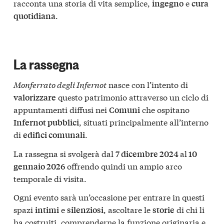
racconta una storia di vita semplice,
e
ingegno
cura
.
quotidiana
La rassegna
Monferrato degli Infernot
nasce con l’intento di
questo patrimonio attraverso un ciclo di
valorizzare
appuntamenti diffusi nei
che ospitano
Comuni
, situati principalmente all’interno
Infernot pubblici
di
.
edifici comunali
La rassegna si svolgerà dal
al
7 dicembre 2024
10
offrendo quindi un ampio arco
gennaio 2026
temporale di visita.
Ogni evento sarà un’occasione per entrare in questi
spazi
e
, ascoltare le
di chi li
intimi
silenziosi
storie
ha costruiti, comprenderne la funzione originaria e