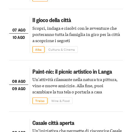
Il gioco della città
Scopri, indaga e risolvi con le avventure che
07 AGO
porteranno tutta la famiglia in giro per la città
10 AGO
a scoprirne i segreti
Alba
Cultura & Cinema
Paint-nic: il picnic artistico in Langa
Un'attività rilassante nella natura tra pittura,
08 AGO
vino e nuove amicizie. Alla fine, puoi
09 AGO
scambiare la tua tela o portarla a casa
Treiso
Wine & Food
Casale città aperta
Un’iniziativa che permette di riscoprire Casale