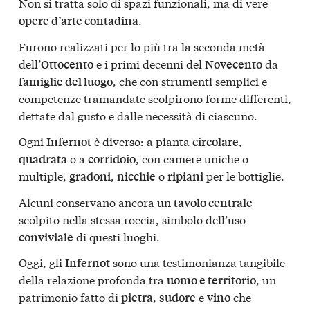
Non si tratta solo di spazi funzionali, ma di vere
.
opere d’arte contadina
Furono realizzati per lo più tra la seconda metà
dell’
e i primi decenni del
da
Ottocento
Novecento
, che con strumenti semplici e
famiglie del luogo
competenze tramandate scolpirono forme differenti,
dettate dal gusto e dalle necessità di ciascuno.
Ogni
è diverso: a pianta
,
Infernot
circolare
o a
, con camere uniche o
quadrata
corridoio
multiple,
,
o
per le bottiglie.
gradoni
nicchie
ripiani
Alcuni conservano ancora un
tavolo centrale
scolpito nella stessa roccia, simbolo dell’uso
di questi luoghi.
conviviale
Oggi, gli
sono una testimonianza tangibile
Infernot
della relazione profonda tra
, un
uomo e territorio
patrimonio fatto di
,
e
che
pietra
sudore
vino