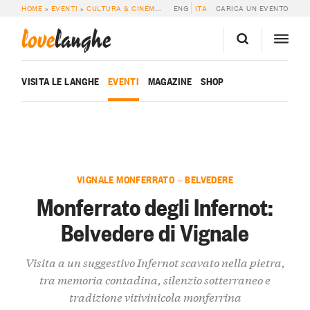
HOME
»
EVENTI
»
CULTURA & CINEMA
»
MONFERRATO DEGLI INFERNOT: BELVE
ENG
ITA
CARICA UN EVENTO
love
langhe
VISITA LE LANGHE
EVENTI
MAGAZINE
SHOP
VIGNALE MONFERRATO — BELVEDERE
Monferrato degli Infernot:
Belvedere di Vignale
Visita a un suggestivo Infernot scavato nella pietra,
tra memoria contadina, silenzio sotterraneo e
tradizione vitivinicola monferrina