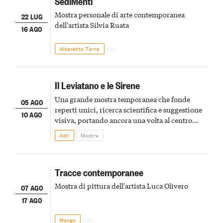
SediMenti
Mostra personale di arte contemporanea
22 LUG
dell'artista Silvia Ruata
16 AGO
Albaretto Torre
Il Leviatano e le Sirene
Una grande mostra temporanea che fonde
05 AGO
reperti unici, ricerca scientifica e suggestione
10 AGO
visiva, portando ancora una volta al centro
della scena le meraviglie del passato astigiano
Asti
Mostre
Tracce contemporanee
Mostra di pittura dell'artista Luca Olivero
07 AGO
17 AGO
Mango