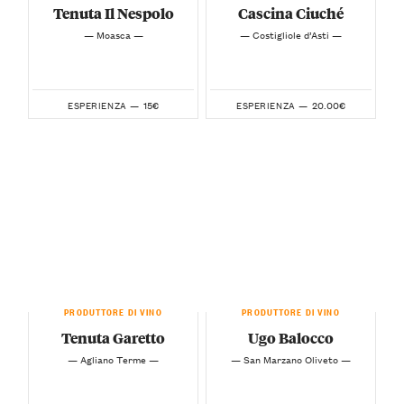
Tenuta Il Nespolo
Cascina Ciuché
— Moasca —
— Costigliole d’Asti —
15€
20.00€
ESPERIENZA —
ESPERIENZA —
PRODUTTORE DI VINO
PRODUTTORE DI VINO
Tenuta Garetto
Ugo Balocco
— Agliano Terme —
— San Marzano Oliveto —