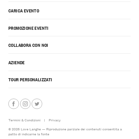
CARICA EVENTO
PROMOZIONE EVENTI
COLLABORA CON NOI
AZIENDE
TOUR PERSONALIZZATI
Termini & Condizioni
|
Privacy
© 2026 Love Langhe — Riproduzione parziale dei contenuti consentita a
patto di indicarne la fonte