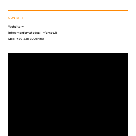
CONTATTI
Website ↝
info@monferratodegliinfernot.it
Mob: +39 338 3006450