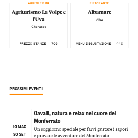
AGRITURISMO
RISTORANTE
Agriturismo La Volpe e
Albamare
l'Uva
— Alba —
— Cherasco —
70€
44€
PREZZO STANZE —
MENU DEGUSTAZIONE —
PROSSIMI EVENTI
Cavalli, natura e relax nel cuore del
Monferrato
10 MAG
Un soggiorno speciale per farvi gustare i sapori
30 SET
e provare le avventure del Monferrato