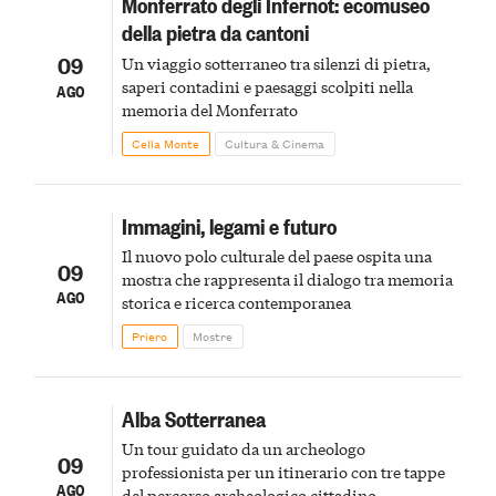
Monferrato degli Infernot: ecomuseo
della pietra da cantoni
09
Un viaggio sotterraneo tra silenzi di pietra,
saperi contadini e paesaggi scolpiti nella
AGO
memoria del Monferrato
Cella Monte
Cultura & Cinema
Immagini, legami e futuro
Il nuovo polo culturale del paese ospita una
09
mostra che rappresenta il dialogo tra memoria
AGO
storica e ricerca contemporanea
Priero
Mostre
Alba Sotterranea
Un tour guidato da un archeologo
09
professionista per un itinerario con tre tappe
AGO
del percorso archeologico cittadino