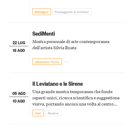
Bistagno
Passeggiate & Outdoor
SediMenti
Mostra personale di arte contemporanea
22 LUG
dell'artista Silvia Ruata
16 AGO
Albaretto Torre
Il Leviatano e le Sirene
Una grande mostra temporanea che fonde
05 AGO
reperti unici, ricerca scientifica e suggestione
10 AGO
visiva, portando ancora una volta al centro
della scena le meraviglie del passato astigiano
Asti
Mostre