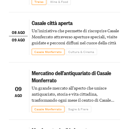
Treiso
Wine & Food
Casale città aperta
Un’iniziativa che permette di riscoprire Casale
08 AGO
Monferrato attraverso aperture speciali, visite
09 AGO
guidate e percorsi diffusi nel cuore della città
Casale Monferrato
Cultura & Cinema
Mercatino dell’antiquariato di Casale
Monferrato
09
Un grande mercato all’aperto che unisce
antiquariato, storia e vita cittadina,
AGO
trasformando ogni mese il centro di Casale
Monferrato in un luogo di scoperta e racconto
Casale Monferrato
Sagre & Fiere