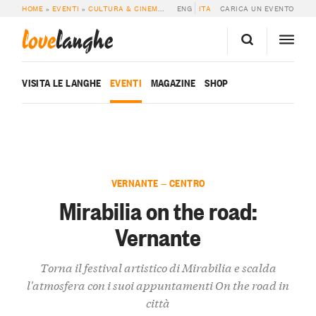
HOME
»
EVENTI
»
CULTURA & CINEMA
»
MIRABILIA ON THE ROAD: VERNANTE
ENG
ITA
CARICA UN EVENTO
love
langhe
VISITA LE LANGHE
EVENTI
MAGAZINE
SHOP
VERNANTE — CENTRO
Mirabilia on the road:
Vernante
Torna il festival artistico di Mirabilia e scalda
l'atmosfera con i suoi appuntamenti On the road in
città